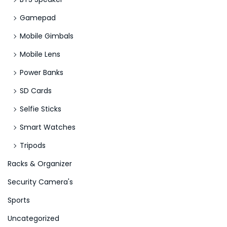
Gamepad
Mobile Gimbals
Mobile Lens
Power Banks
SD Cards
Selfie Sticks
Smart Watches
Tripods
Racks & Organizer
Security Camera's
Sports
Uncategorized