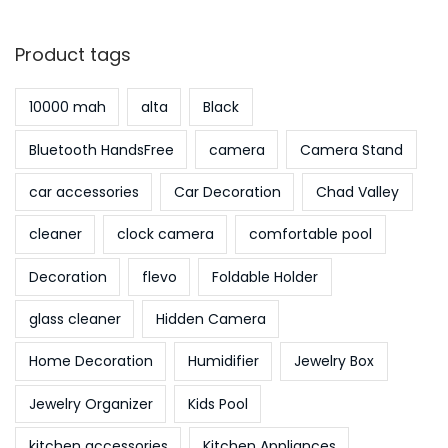
Product tags
10000 mah
alta
Black
Bluetooth HandsFree
camera
Camera Stand
car accessories
Car Decoration
Chad Valley
cleaner
clock camera
comfortable pool
Decoration
flevo
Foldable Holder
glass cleaner
Hidden Camera
Home Decoration
Humidifier
Jewelry Box
Jewelry Organizer
Kids Pool
kitchen accessories
Kitchen Appliances