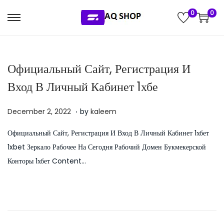
0
0
S
S
k
k
i
i
Официальный Сайт, Регистрация И
p
p
t
t
Вход В Личный Кабинет 1хбе
o
o
.
n
c
P
J
December 2, 2022
by
kaleem
a
o
o
a
Официальный Сайт, Регистрация И Вход В Личный Кабинет 1хбет
v
n
s
n
1xbet Зеркало Рабочее На Сегодня Рабочий Домен Букмекерской
i
t
t
u
Конторы 1хбет Content…
g
e
e
a
a
n
d
r
t
t
o
y
i
n
1
o
,