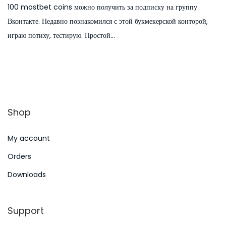
100 mostbet coins можно получить за подписку на группу
s
l
Вконтакте. Недавно познакомился с этой букмекерской конторой,
t
y
играю потиху, тестирую. Простой…
e
5
d
,
o
2
n
0
2
Shop
6
My account
Orders
Downloads
Support