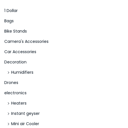
c
h
1 Dollar
f
Bags
o
Bike Stands
r
Camera's Accessories
:
>
Car Accessories
Decoration
Humidifiers
Drones
electronics
Heaters
Instant geyser
Mini air Cooler