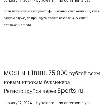
J
January 17, 2024
by
kaleem
No comments yet
o
u
Если источником выступает официальный сайт компании, как в
s
l
данном случае, то процедура вполне безопасна. А сайт и
t
y
приложение – это…
e
5
d
,
o
2
n
0
2
6
MOSTBET 1ВИН: 75 000 рублей всем
новым игрокам букмекера
Регистрируйся через Sports ru
.
.
P
J
January 17, 2024
by
kaleem
No comments yet
o
u