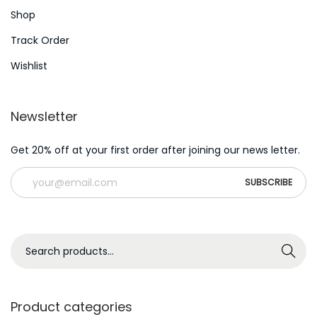
Shop
Track Order
Wishlist
Newsletter
Get 20% off at your first order after joining our news letter.
S
Search
e
a
r
Product categories