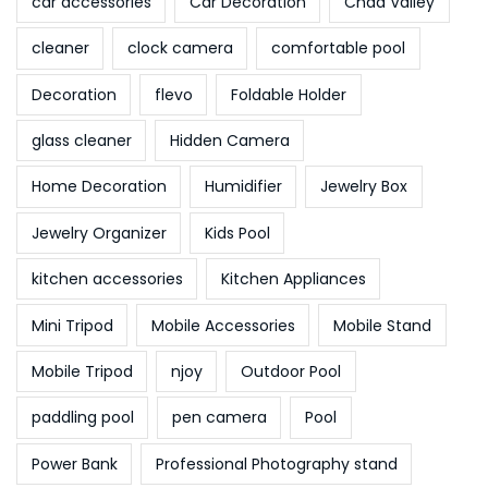
car accessories
Car Decoration
Chad Valley
cleaner
clock camera
comfortable pool
Decoration
flevo
Foldable Holder
glass cleaner
Hidden Camera
Home Decoration
Humidifier
Jewelry Box
Jewelry Organizer
Kids Pool
kitchen accessories
Kitchen Appliances
Mini Tripod
Mobile Accessories
Mobile Stand
Mobile Tripod
njoy
Outdoor Pool
paddling pool
pen camera
Pool
Power Bank
Professional Photography stand