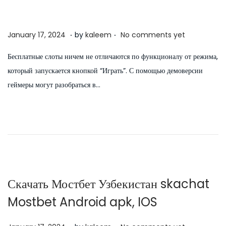
n
6
.
.
P
J
January 17, 2024
by
kaleem
No comments yet
o
u
Бесплатные слоты ничем не отличаются по функционалу от режима,
s
l
который запускается кнопкой “Играть”. С помощью демоверсии
t
y
геймеры могут разобраться в…
e
5
d
,
o
2
n
0
2
6
Скачать Мостбет Узбекистан skachat
Mostbet Android apk, IOS
.
.
P