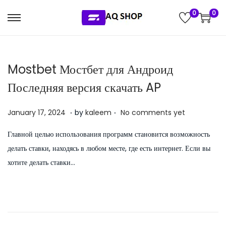
0
0
S
S
k
k
i
i
Mostbet Мостбет для Андроид
p
p
t
t
Последняя версия скачать AP
o
o
.
.
n
c
P
J
January 17, 2024
by
kaleem
No comments yet
a
o
o
u
Главной целью использования программ становится возможность
v
n
s
l
делать ставки, находясь в любом месте, где есть интернет. Если вы
i
t
t
y
хотите делать ставки…
g
e
e
5
a
n
d
,
t
t
o
2
i
n
0
o
2