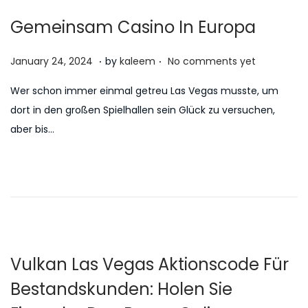
Gemeinsam Casino In Europa
.
.
P
J
January 24, 2024
by
kaleem
No comments yet
o
u
Wer schon immer einmal getreu Las Vegas musste, um
s
l
dort in den großen Spielhallen sein Glück zu versuchen,
t
y
aber bis…
e
5
d
,
o
2
n
0
2
6
Vulkan Las Vegas Aktionscode Für
Bestandskunden: Holen Sie