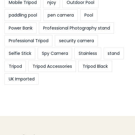
Mobile Tripod
njoy
Outdoor Pool
paddling pool
pen camera
Pool
Power Bank
Professional Photography stand
Professional Tripod
security camera
Selfie Stick
Spy Camera
Stainless
stand
Tripod
Tripod Accessories
Tripod Black
UK Imported