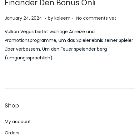
Einander Den Bonus Onli
.
.
P
J
January 24, 2024
by
kaleem
No comments yet
o
u
Vulkan Vegas bietet wichtige Anreize und
s
l
Promotionsprogramme, um das Spielerlebnis seiner Spieler
t
y
über verbessern. Um den Feuer speiender berg
e
5
(umgangssprachlich)…
d
,
o
2
n
0
2
6
Shop
My account
Orders