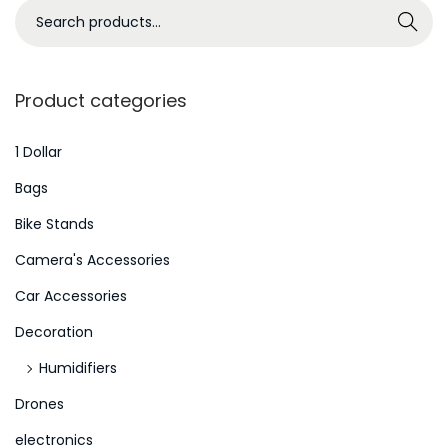
S
Search
e
a
r
Product categories
c
h
1 Dollar
f
Bags
o
Bike Stands
r
Camera's Accessories
:
>
Car Accessories
Decoration
Humidifiers
Drones
electronics