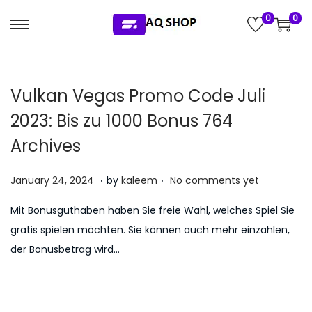
0
0
S
S
k
k
i
i
Vulkan Vegas Promo Code Juli
p
p
t
t
2023: Bis zu 1000 Bonus 764
o
o
Archives
n
c
a
o
.
.
P
J
January 24, 2024
by
kaleem
No comments yet
v
n
o
u
i
t
Mit Bonusguthaben haben Sie freie Wahl, welches Spiel Sie
s
l
g
e
gratis spielen möchten. Sie können auch mehr einzahlen,
t
y
a
n
der Bonusbetrag wird…
e
5
t
t
d
,
i
o
2
o