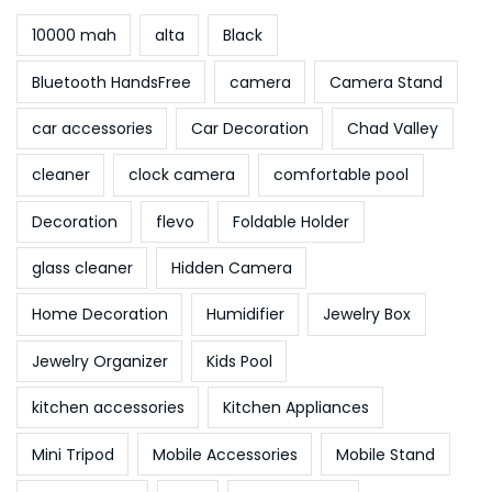
10000 mah
alta
Black
Bluetooth HandsFree
camera
Camera Stand
car accessories
Car Decoration
Chad Valley
cleaner
clock camera
comfortable pool
Decoration
flevo
Foldable Holder
glass cleaner
Hidden Camera
Home Decoration
Humidifier
Jewelry Box
Jewelry Organizer
Kids Pool
kitchen accessories
Kitchen Appliances
Mini Tripod
Mobile Accessories
Mobile Stand