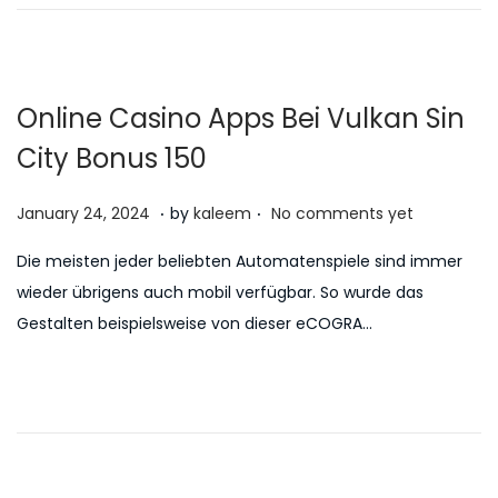
n
0
n
2
6
Online Casino Apps Bei Vulkan Sin
City Bonus 150
.
.
P
J
January 24, 2024
by
kaleem
No comments yet
o
u
Die meisten jeder beliebten Automatenspiele sind immer
s
l
wieder übrigens auch mobil verfügbar. So wurde das
t
y
Gestalten beispielsweise von dieser eCOGRA…
e
5
d
,
o
2
n
0
2
6