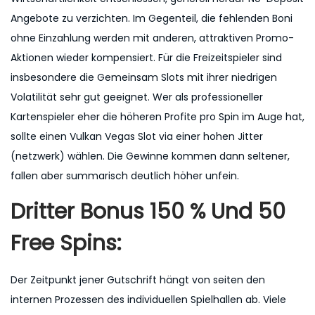
Angebote zu verzichten. Im Gegenteil, die fehlenden Boni
ohne Einzahlung werden mit anderen, attraktiven Promo-
Aktionen wieder kompensiert. Für die Freizeitspieler sind
insbesondere die Gemeinsam Slots mit ihrer niedrigen
Volatilität sehr gut geeignet. Wer als professioneller
Kartenspieler eher die höheren Profite pro Spin im Auge hat,
sollte einen Vulkan Vegas Slot via einer hohen Jitter
(netzwerk) wählen. Die Gewinne kommen dann seltener,
fallen aber summarisch deutlich höher unfein.
Dritter Bonus 150 % Und 50
Free Spins:
Der Zeitpunkt jener Gutschrift hängt von seiten den
internen Prozessen des individuellen Spielhallen ab. Viele