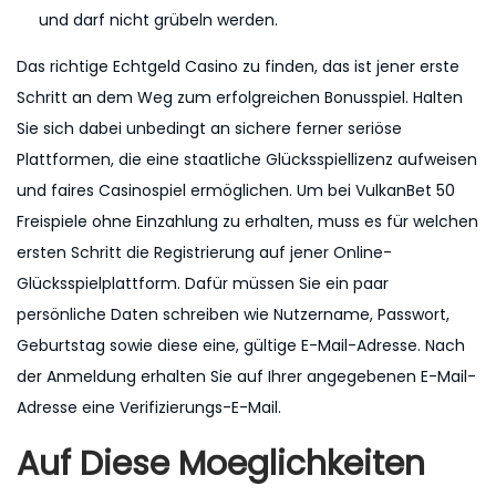
und darf nicht grübeln werden.
Das richtige Echtgeld Casino zu finden, das ist jener erste
Schritt an dem Weg zum erfolgreichen Bonusspiel. Halten
Sie sich dabei unbedingt an sichere ferner seriöse
Plattformen, die eine staatliche Glücksspiellizenz aufweisen
und faires Casinospiel ermöglichen. Um bei VulkanBet 50
Freispiele ohne Einzahlung zu erhalten, muss es für welchen
ersten Schritt die Registrierung auf jener Online-
Glücksspielplattform. Dafür müssen Sie ein paar
persönliche Daten schreiben wie Nutzername, Passwort,
Geburtstag sowie diese eine, gültige E-Mail-Adresse. Nach
der Anmeldung erhalten Sie auf Ihrer angegebenen E-Mail-
Adresse eine Verifizierungs-E-Mail.
Auf Diese Moeglichkeiten