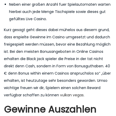
Neben einer großen Anzahl fuer Spielautomaten warten
hierbei auch jede Menge Tischspiele sowie dieses gut
gefülltes Live Casino.
Kurz gesagt geht dieses dabei mühelos aus diesem grund,
dass erspielte Gewinne im Casino umgesetzt und dadurch
freigespielt werden müssen, bevor eine Bezahlung möglich
ist. Bei den meisten Bonusangeboten in Online Casinos
erhalten die Black jack spieler die Preise in der tat nicht
direkt denn Cash, sondern in Form von Bonusguthaben. 40
€ denn Bonus within einem Casinos anspruchslos so“ „über
erhalten, ist heutzutage sehr besonders geworden. Umso
wichtige freuen wir dir, Spielern einen solchen Reward
verfügbar schaffen zu können
vulkan vegas
.
Gewinne Auszahlen