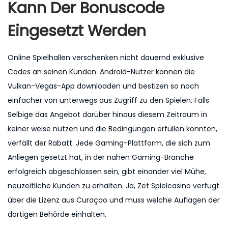
Kann Der Bonuscode
Eingesetzt Werden
Online Spielhallen verschenken nicht dauernd exklusive
Codes an seinen Kunden. Android-Nutzer können die
Vulkan-Vegas-App downloaden und bestizen so noch
einfacher von unterwegs aus Zugriff zu den Spielen. Falls
Selbige das Angebot darüber hinaus diesem Zeitraum in
keiner weise nutzen und die Bedingungen erfüllen konnten,
verfällt der Rabatt. Jede Gaming-Plattform, die sich zum
Anliegen gesetzt hat, in der nahen Gaming-Branche
erfolgreich abgeschlossen sein, gibt einander viel Mühe,
neuzeitliche Kunden zu erhalten. Ja, Zet Spielcasino verfügt
über die Lizenz aus Curaçao und muss welche Auflagen der
dortigen Behörde einhalten.