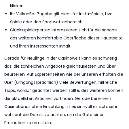
klicken.
Ihr VulkanBet Zugabe gilt nicht für Insta-Spiele, Live
Spiele oder den Sportwettenbereich.
Glücksspielexperten interessieren sich für die schöne
des weiteren komfortable Oberfläche dieser Hauptseite
und ihren interessanten Inhalt.
Gerade für Neulinge in der Casinowelt kann es schwierig
das, die zahlreichen Angebote gleichzusetzen und über
beurteilen. Auf Expertenseiten wie der unseren erhalten die
User (umgangssprachlich) viele Bewertungen, hilfreiche
Tipps, worauf geachtet werden sollte, des weiteren können
die aktuellsten Aktionen vorfinden. Gerade bei einem
Casinobonus ohne Einzahlung ist es sinnvoll es sich, sehr
wohl auf die Details zu achten, um die Güte einer
Promotion zu ermitteln.