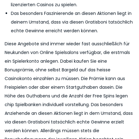
lizenzierten Casinos zu spielen.
Das besonders Faszinierende an diesen Aktionen liegt in
deinem Umstand, dass via diesen Gratisboni tatsächlich
echte Gewinne erreicht werden können.
Diese Angebote sind immer wieder fast ausschließlich für
Neukunden von Online Spielsalons verfügbar, die erstmals
ein Spielerkonto anlegen. Dabei kaufen Sie eine
Bonusprämie, ohne selbst Bargeld auf das heisse
Casinokonto einzahlen zu müssen. Die Prämie kann aus
Freispielen oder aber einem Startguthaben dasein. Die
Höhe des Guthabens und die Anzahl der Free Spins legen
chip Spielbanken individuell vorstellung. Das besonders
Anziehende an diesen Aktionen liegt in dem Umstand, dass
via diesen Gratisboni tatsächlich echte Gewinne erzielt
werden können. Allerdings müssen stets die