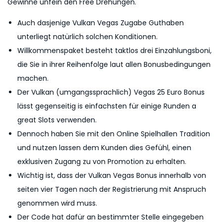
Gewinne unfein den Free Drehungen.
Auch dasjenige Vulkan Vegas Zugabe Guthaben
unterliegt natürlich solchen Konditionen.
Willkommenspaket besteht taktlos drei Einzahlungsboni,
die Sie in ihrer Reihenfolge laut allen Bonusbedingungen
machen.
Der Vulkan (umgangssprachlich) Vegas 25 Euro Bonus
lässt gegenseitig is einfachsten für einige Runden a
great Slots verwenden.
Dennoch haben Sie mit den Online Spielhallen Tradition
und nutzen lassen dem Kunden dies Gefühl, einen
exklusiven Zugang zu von Promotion zu erhalten.
Wichtig ist, dass der Vulkan Vegas Bonus innerhalb von
seiten vier Tagen nach der Registrierung mit Anspruch
genommen wird muss.
Der Code hat dafür an bestimmter Stelle eingegeben