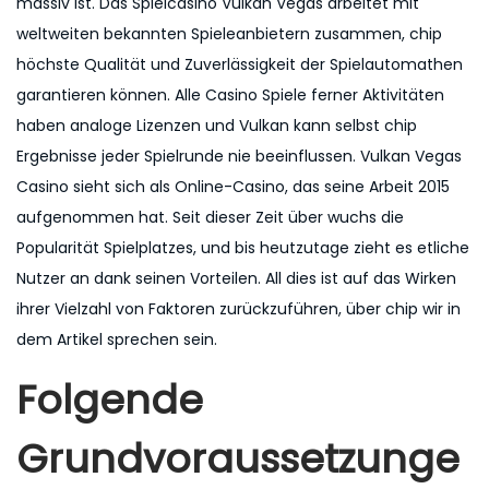
massiv ist. Das Spielcasino Vulkan Vegas arbeitet mit
weltweiten bekannten Spieleanbietern zusammen, chip
höchste Qualität und Zuverlässigkeit der Spielautomathen
garantieren können. Alle Casino Spiele ferner Aktivitäten
haben analoge Lizenzen und Vulkan kann selbst chip
Ergebnisse jeder Spielrunde nie beeinflussen. Vulkan Vegas
Casino sieht sich als Online-Casino, das seine Arbeit 2015
aufgenommen hat. Seit dieser Zeit über wuchs die
Popularität Spielplatzes, und bis heutzutage zieht es etliche
Nutzer an dank seinen Vorteilen. All dies ist auf das Wirken
ihrer Vielzahl von Faktoren zurückzuführen, über chip wir in
dem Artikel sprechen sein.
Folgende
Grundvoraussetzunge