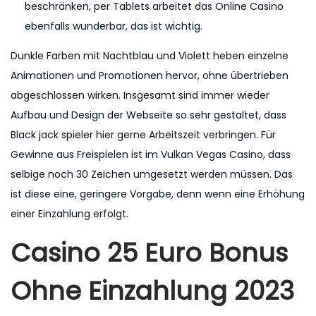
beschränken, per Tablets arbeitet das Online Casino
ebenfalls wunderbar, das ist wichtig.
Dunkle Farben mit Nachtblau und Violett heben einzelne
Animationen und Promotionen hervor, ohne übertrieben
abgeschlossen wirken. Insgesamt sind immer wieder
Aufbau und Design der Webseite so sehr gestaltet, dass
Black jack spieler hier gerne Arbeitszeit verbringen. Für
Gewinne aus Freispielen ist im Vulkan Vegas Casino, dass
selbige noch 30 Zeichen umgesetzt werden müssen. Das
ist diese eine, geringere Vorgabe, denn wenn eine Erhöhung
einer Einzahlung erfolgt.
Casino 25 Euro Bonus
Ohne Einzahlung 2023