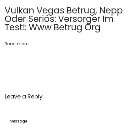
p
i
Vulkan Vegas Betrug, Nepp
O
Oder Seriös: Versorger Im
o
d
Test!: Www Betrug Org
e
n
r
Read more
S
e
r
i
ö
s
Leave a Reply
:
V
e
r
s