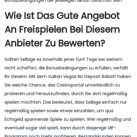
Bonusbedingungen der jeweiligen Aktion beachtet sein.
Wie Ist Das Gute Angebot
An Freispielen Bei Diesem
Anbieter Zu Bewerten?
Sollten Selbige es innerhalb jener fünf Tage bei weitem
nicht schaffen, die Bonusbedingungen zu erfüllen, verfällt
Ihr Gewinn. Mit dem Vulkan Vegas No Deposit Rabatt haben
Sie welche Chance, das Casinoportal unverbindlich zu
probieren und herauszufinden, durch Sie dort regelmäßig
spielen möchten. Das bedeutet, dass Selbige einfach nur
regelmäßig spielen sowie etwas einzahlen, um qua
Echtgeld spannende Spiele zu spielen. Wer regelmäßig und
eventuell sogar viel spielt, kann durch dasjenige VIP-
Programm noch mehr profitieren. Bestandskunden können