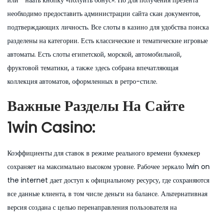
или” “наать кнопку «полуить бонус». Но для получения презента
необходимо предоставить администрации сайта скан документов,
подтверждающих личность. Все слоты в казино для удобства поиска
разделены на категории. Есть классические и тематические игровые
автоматы. Есть слоты египетской, морской, автомобильной,
фруктовой тематики, а также здесь собрана впечатляющая
коллекция автоматов, оформленных в ретро-стиле.
Важные Разделы На Сайте
1win Casino:
Коэффициенты для ставок в режиме реального времени букмекер
сохраняет на максимально высоком уровне. Рабочее зеркало 1win on
the internet дает доступ к официальному ресурсу, где сохраняются
все данные клиента, в том числе деньги на балансе. Альтернативная
версия создана с целью перенаправления пользователя на