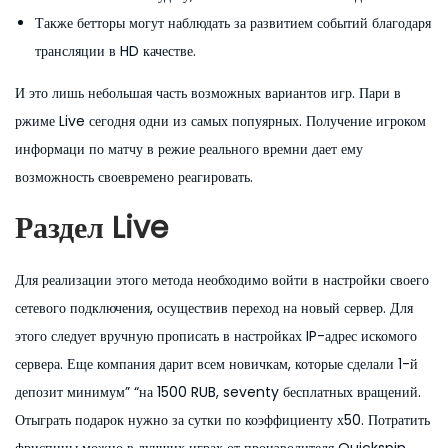
Также бетторы могут наблюдать за развитием событий благодаря
трансляции в HD качестве.
И это лишь небольшая часть возможных вариантов игр. Пари в
ржиме Live сегодня одни из самых попуярных. Получение игроком
информаци по матчу в режие реального времни дает ему
возможность своевремено реагировать.
Раздел Live
Для реализации этого метода необходимо войти в настройки своего
сетевого подключения, осуществив переход на новый сервер. Для
этого следует вручную прописать в настройках IP-адрес искомого
сервера. Еще компания дарит всем новичкам, которые сделали 1-й
депозит минимум” “на 1500 RUB, seventy бесплатных вращений.
Отыграть подарок нужно за сутки по коэффициенту х50. Потратить