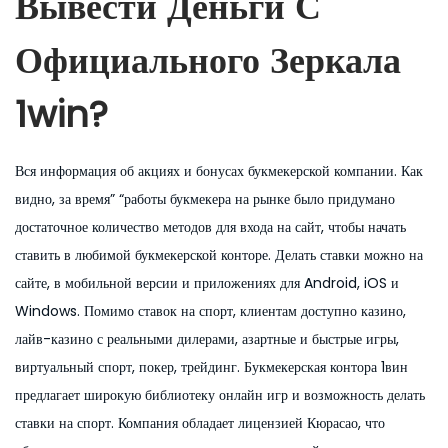
Вывести Деньги С
Официального Зеркала
1win?
Вся информация об акциях и бонусах букмекерской компании. Как
видно, за время” “работы букмекера на рынке было придумано
достаточное количество методов для входа на сайт, чтобы начать
ставить в любимой букмекерской конторе. Делать ставки можно на
сайте, в мобильной версии и приложениях для Android, iOS и
Windows. Помимо ставок на спорт, клиентам доступно казино,
лайв-казино с реальными дилерами, азартные и быстрые игры,
виртуальный спорт, покер, трейдинг. Букмекерская контора 1вин
предлагает широкую библиотеку онлайн игр и возможность делать
ставки на спорт. Компания обладает лицензией Кюрасао, что