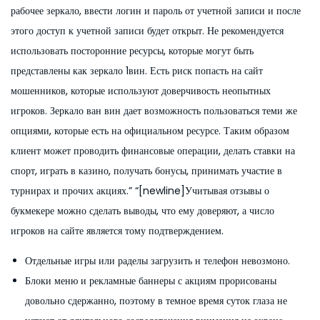
рабочее зеркало, ввести логин и пароль от учетной записи и после
этого доступ к учетной записи будет открыт. Не рекомендуется
использовать посторонние ресурсы, которые могут быть
представлены как зеркало 1вин. Есть риск попасть на сайт
мошенников, которые используют доверчивость неопытных
игроков. Зеркало ван вин дает возможность пользоваться теми же
опциями, которые есть на официальном ресурсе. Таким образом
клиент может проводить финансовые операции, делать ставки на
спорт, играть в казино, получать бонусы, принимать участие в
турнирах и прочих акциях.” “[newline]Учитывая отзывы о
букмекере можно сделать выводы, что ему доверяют, а число
игроков на сайте является тому подтверждением.
Отдельные игры или раделы загрузить н телефон невозмоно.
Блоки меню и рекламные баннеры с акциям прорисованы
довольно сдержанно, поэтому в темное время суток глаза не