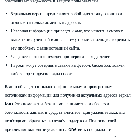
обеспечивает надежность и защиту пользователей.
Зеркальная версия представляет собой идентичную копию и
отличается только доменным адресом.
Неверная информация приведет к ому, что клиент н сможет
вывести полученный выигры и ему придется оень долго решать
эту проблему с адинистрацией сайта.
Чаще всего это происходит при первом выводе денег.
Игроки могут совершать ставки на футбол, баскетбол, хоккей,
киберспорт и другие виды спорта.
Важно обращаться только к официальным и проверенным
источникам информации для получения актуальных адресов зеркал
1win. Это поможет избежать мошенничества и обеспечит
безопасность данных и средств клиентов. Для удаления аккаунта
необходимо обратиться в службу поддержки. Пользователей
привлекают выгодные условия на one вин, специальные