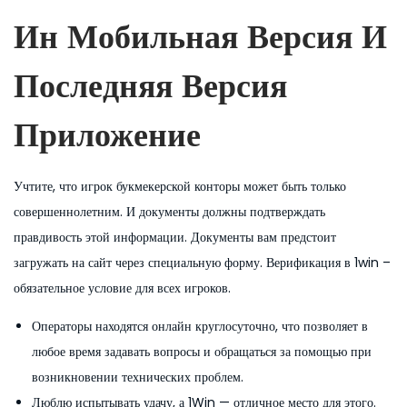
Ин Мобильная Версия И
Последняя Версия
Приложение
Учтите, что игрок букмекерской конторы может быть только
совершеннолетним. И документы должны подтверждать
правдивость этой информации. Документы вам предстоит
загружать на сайт через специальную форму. Верификация в 1win –
обязательное условие для всех игроков.
Операторы находятся онлайн круглосуточно, что позволяет в
любое время задавать вопросы и обращаться за помощью при
возникновении технических проблем.
Люблю испытывать удачу, а 1Win — отличное место для этого.