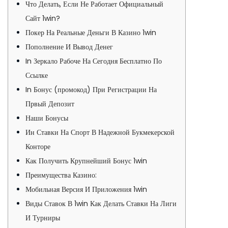
Что Делать, Если Не Работает Официальный
Сайт 1win?
Покер На Реальные Деньги В Казино 1win
Пополнение И Вывод Денег
In Зеркало Рабоче На Сегодня Бесплатно По
Ссылке
In Бонус (промокод) При Регистрации На
Првый Депозит
Наши Бонусы
Ин Ставки На Спорт В Надежной Букмекерской
Конторе
Как Получить Крупнейший Бонус 1win
Преимущества Казино:
Мобильная Версия И Приложения 1win
Виды Ставок В 1win Как Делать Ставки На Лиги
И Турниры