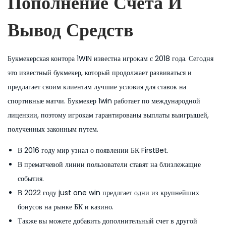
Пополнение Счета И
Вывод Средств
Букмекерская контора 1WIN известна игрокам с 2018 года. Сегодня
это известный букмекер, который продолжает развиваться и
предлагает своим клиентам лучшие условия для ставок на
спортивные матчи. Букмекер 1win работает по международной
лицензии, поэтому игрокам гарантированы выплаты выигрышей,
полученных законным путем.
В 2016 году мир узнал о появлении БК FirstBet.
В прематчевой линии пользователи ставят на близлежащие
события.
В 2022 году just one win предлгает одни из крупнейших
бонусов на рынке БК и казино.
Также вы можете добавить дополнительный счет в другой