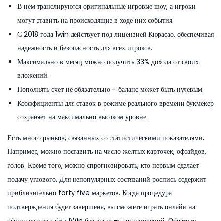
В нем транслируются оригинальные игровые шоу, а игроки
могут ставить на происходящие в ходе них события.
С 2018 года 1win действует под лицензией Кюрасао, обеспечивая
надежность и безопасность для всех игроков.
Максимально в месяц можно получить 33% дохода от своих
вложений.
Пополнять счет не обязательно – баланс может быть нулевым.
Коэффициенты для ставок в режиме реального времени букмекер
сохраняет на максимально высоком уровне.
Есть много рынков, связанных со статистическими показателями.
Например, можно поставить на число желтых карточек, офсайдов,
голов. Кроме того, можно спрогнозировать, кто первым сделает
подачу углового. Для непопулярных состязаний роспись содержит
приблизительно forty five маркетов. Когда процедура
подтверждения будет завершена, вы сможете играть онлайн на
официальном сайте 1Win без каких-то ограничений. Обратите