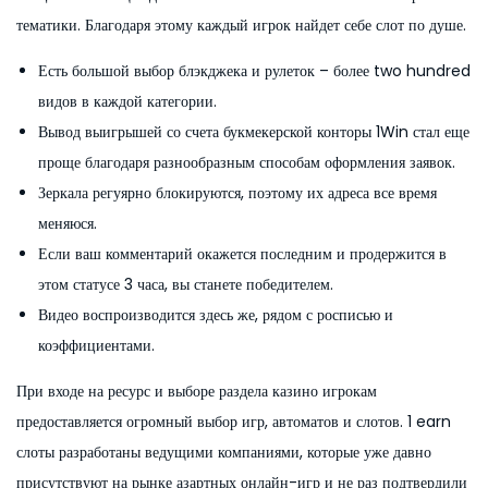
тематики. Благодаря этому каждый игрок найдет себе слот по душе.
Есть большой выбор блэкджека и рулеток – более two hundred
видов в каждой категории.
Вывод выигрышей со счета букмекерской конторы 1Win стал еще
проще благодаря разнообразным способам оформления заявок.
Зеркала регуярно блокируются, поэтому их адреса все время
меняюся.
Если ваш комментарий окажется последним и продержится в
этом статусе 3 часа, вы станете победителем.
Видео воспроизводится здесь же, рядом с росписью и
коэффициентами.
При входе на ресурс и выборе раздела казино игрокам
предоставляется огромный выбор игр, автоматов и слотов. 1 earn
слоты разработаны ведущими компаниями, которые уже давно
присутствуют на рынке азартных онлайн-игр и не раз подтвердили