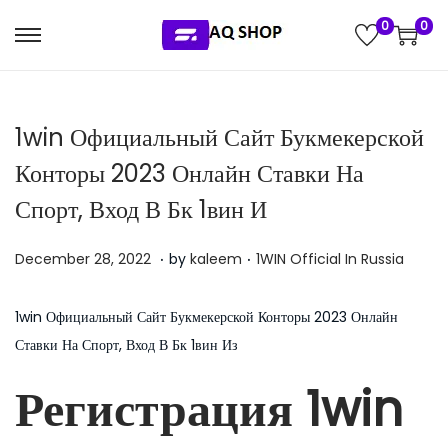
0
0
S
S
k
k
i
i
1win Официальный Сайт Букмекерской
p
p
t
t
Конторы 2023 Онлайн Ставки На
o
o
Спорт, Вход В Бк 1вин И
n
c
a
o
.
.
P
P
J
December 28, 2022
by
kaleem
1WIN Official In Russia
v
n
o
o
a
i
t
s
s
n
1win Официальный Сайт Букмекерской Конторы 2023 Онлайн
g
e
t
t
u
Ставки На Спорт, Вход В Бк 1вин Из
a
n
e
e
a
t
t
Регистрация 1win
d
d
r
i
o
i
y
o