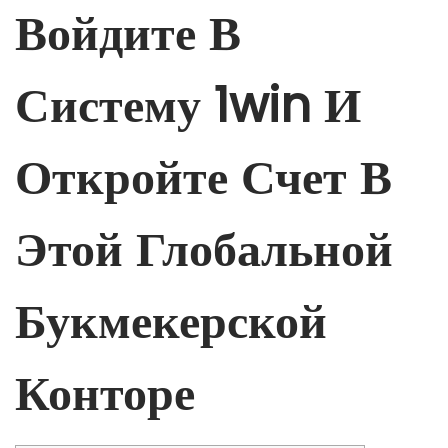
n
n
6
Войдите В
n
,
2
Систему 1win И
0
2
4
Откройте Счет В
Этой Глобальной
Букмекерской
Конторе