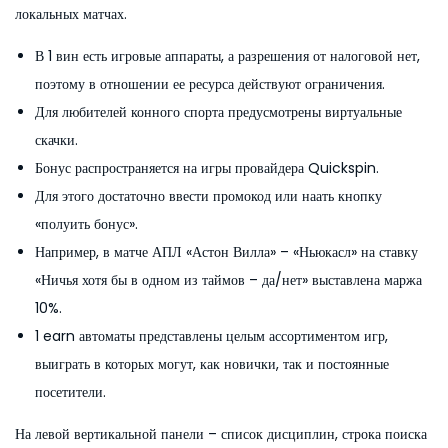
локальных матчах.
В 1 вин есть игровые аппараты, а разрешения от налоговой нет,
поэтому в отношении ее ресурса действуют ограничения.
Для любителей конного спорта предусмотрены виртуальные
скачки.
Бонус распространяется на игры провайдера Quickspin.
Для этого достаточно ввести промокод или наать кнопку
«полуить бонус».
Например, в матче АПЛ «Астон Вилла» – «Ньюкасл» на ставку
«Ничья хотя бы в одном из таймов – да/нет» выставлена маржа
10%.
1 earn автоматы представлены целым ассортиментом игр,
выиграть в которых могут, как новички, так и постоянные
посетители.
На левой вертикальной панели – список дисциплин, строка поиска