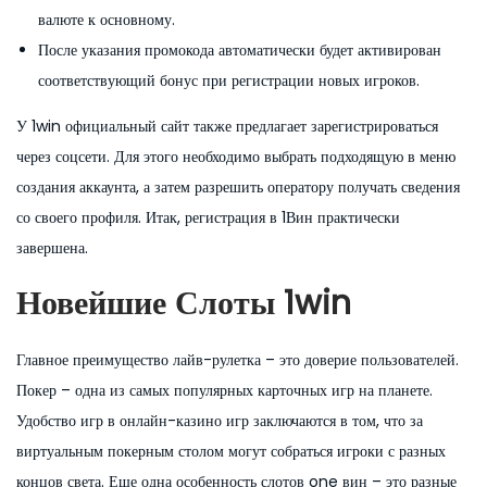
валюте к основному.
После указания промокода автоматически будет активирован
соответствующий бонус при регистрации новых игроков.
У 1win официальный сайт также предлагает зарегистрироваться
через соцсети. Для этого необходимо выбрать подходящую в меню
создания аккаунта, а затем разрешить оператору получать сведения
со своего профиля. Итак, регистрация в 1Вин практически
завершена.
Новейшие Слоты 1win
Главное преимущество лайв-рулетка – это доверие пользователей.
Покер – одна из самых популярных карточных игр на планете.
Удобство игр в онлайн-казино игр заключаются в том, что за
виртуальным покерным столом могут собраться игроки с разных
концов света. Еще одна особенность слотов one вин – это разные