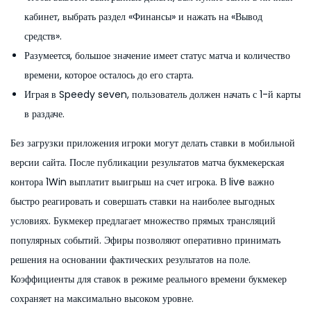
кабинет, выбрать раздел «Финансы» и нажать на «Вывод
средств».
Разумеется, большое значение имеет статус матча и количество
времени, которое осталось до его старта.
Играя в Speedy seven, пользователь должен начать с 1-й карты
в раздаче.
Без загрузки приложения игроки могут делать ставки в мобильной
версии сайта. После публикации результатов матча букмекерская
контора 1Win выплатит выигрыш на счет игрока. В live важно
быстро реагировать и совершать ставки на наиболее выгодных
условиях. Букмекер предлагает множество прямых трансляций
популярных событий. Эфиры позволяют оперативно принимать
решения на основании фактических результатов на поле.
Коэффициенты для ставок в режиме реального времени букмекер
сохраняет на максимально высоком уровне.