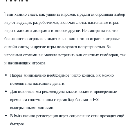
1 вин казино знает, как удивить игроков, предлагая огромный выбор
игр от ведущих разработчиков, включая слоты, настольные игры,
игры с живыми дилерами и многое другое. Не смотря на то, что
большинство игроков заходит в ван вин казино играть в игровые
онлайн слоты, и другие игры пользуются популярностью. За
игровыми столами вы можете встретить как опытных гемблеров, так
и начинающих игроков.
Набрав минимально необходимое число коинов, их можно
поменять на настоящие деньги.
Для новичков мы рекомендуем классические и проверенные
временем слот-машины с тремя барабанами и 1-3
выигрышными линиями.
В 1win казино регистрация через социальные сети проходит ещё
быстрее.