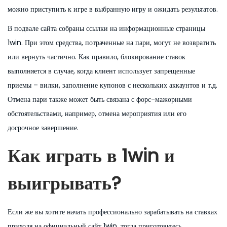
можно приступить к игре в выбранную игру и ожидать результатов.
В подвале сайта собраны ссылки на информационные страницы
1win. При этом средства, потраченные на пари, могут не возвратить
или вернуть частично. Как правило, блокирование ставок
выполняется в случае, когда клиент использует запрещенные
приемы – вилки, заполнение купонов с нескольких аккаунтов и т.д.
Отмена пари также может быть связана с форс-мажорными
обстоятельствами, например, отмена мероприятия или его
досрочное завершение.
Как играть в 1win и
выигрывать?
Если же вы хотите начать профессионально зарабатывать на ставках
приходя на официальный сайт 1win, тогда приготовьтесь