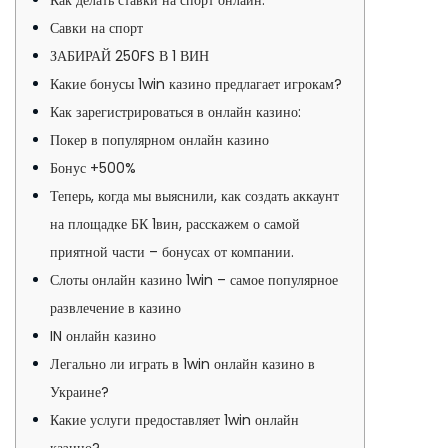
Как делать ставки на спорт онлайн:
Савки на спорт
ЗАБИРАЙ 250FS В 1 ВИН
Какие бонусы 1win казино предлагает игрокам?
Как зарегистрироваться в онлайн казино:
Покер в популярном онлайн казино
Бонус +500%
Теперь, когда мы выяснили, как создать аккаунт
на площадке БК 1вин, расскажем о самой
приятной части – бонусах от компании.
Слоты онлайн казино 1win – самое популярное
развлечение в казино
IN онлайн казино
Легально ли играть в 1win онлайн казино в
Украине?
Какие услуги предоставляет 1win онлайн