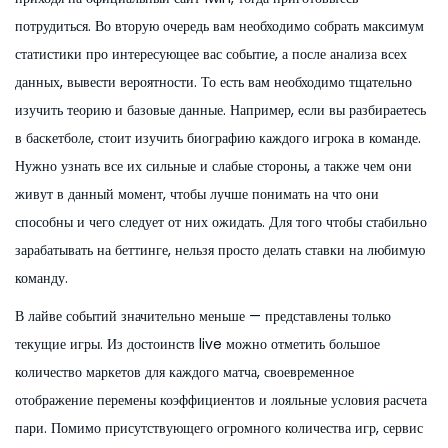
потрудиться. Во вторую очередь вам необходимо собрать максимум
статистики про интересующее вас событие, а после анализа всех
данных, вывести вероятности. То есть вам необходимо тщательно
изучить теорию и базовые данные. Например, если вы разбираетесь
в баскетболе, стоит изучить биографию каждого игрока в команде.
Нужно узнать все их сильные и слабые стороны, а также чем они
живут в данный момент, чтобы лучше понимать на что они
способны и чего следует от них ожидать. Для того чтобы стабильно
зарабатывать на беттинге, нельзя просто делать ставки на любимую
команду.
В лайве событий значительно меньше — представлены только
текущие игры. Из достоинств live можно отметить большое
количество маркетов для каждого матча, своевременное
отображение перемены коэффициентов и лояльные условия расчета
пари. Помимо присутствующего огромного количества игр, сервис