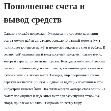
Пополнение счета и
вывод средств
Однако в службе поддержки букмекера и в соцсетях компании
всегда можно найти актуальное зеркало. В данный момент 1win
принимает клиентов из РФ и позволяет открывать счет в рублях. В
сервис 1win официальный вход доступен каждому пользователю,
который зарегистрирован на портале. Благодаря мобильной версии
сайта и приложениям для смартфонов, вы можете делать ставки в
любое время и в любом месте. Сегодня, мир спортивных ставок
переживает настоящий бум, и одной из ведущих компаний в этой
индустрии является 1вин. Эта букмекерская контора стала одним из
самых популярных и надежных мест для размещения ставок на
спорт, привлекая миллионы игроков по всему миру.