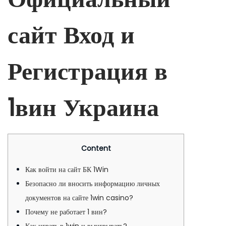
n
2
сайт Вход и
0
2
4
Регистрация в
1вин Украина
Content
Как войти на сайт БК 1Win
Безопасно ли вносить информацию личных
документов на сайте 1win casino?
Почему не работает 1 вин?