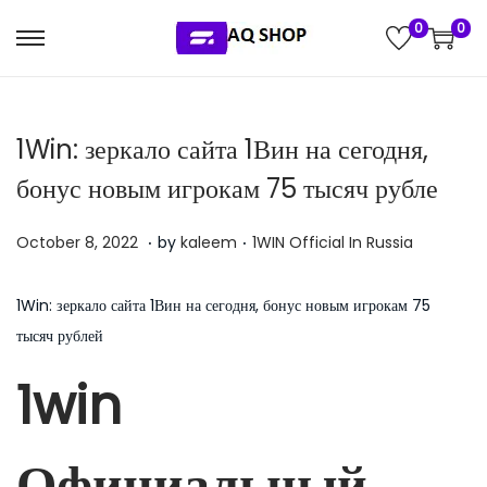
0
0
S
S
k
k
i
i
1Win: зеркало сайта 1Вин на сегодня,
p
p
t
t
бонус новым игрокам 75 тысяч рубле
o
o
.
.
n
c
P
P
J
October 8, 2022
by
kaleem
1WIN Official In Russia
a
o
o
o
a
v
n
s
s
n
1Win: зеркало сайта 1Вин на сегодня, бонус новым игрокам 75
i
t
t
t
u
тысяч рублей
g
e
e
e
a
1win
a
n
d
d
r
t
t
o
i
y
i
n
n
1
Официальный
o
,