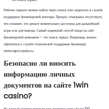
Рабочее зеркало можно найти через поиск или запросить в службе
поддержки букмекерской конторы. Процесс отыгрыша отсутствует,
что означает, что деньги моментально доступны для дальнейшей
игры или для вывода. Самый надежный способ входа на сайт
букмекерской компании – это поиск зеркал. Например, можно
обратиться к службе технической поддержки букмекера
www.wpcrussia.ru
.
Безопасно ли вносить
информацию личных
документов на сайте 1win
casino?
На данный момент игрокам уже доступны игры более 120