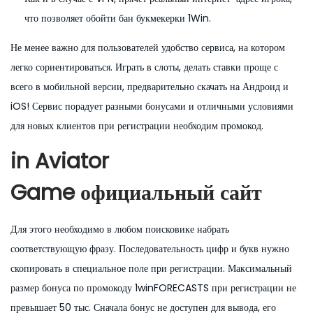
что позволяет обойти бан букмекерки 1Win.
Не менее важно для пользователей удобство сервиса, на котором
легко сориентироваться. Играть в слоты, делать ставки проще с
всего в мобильной версии, предварительно скачать на Андроид и
iOS! Сервис порадует разными бонусами и отличными условиями
для новых клиентов при регистрации необходим промокод.
in Aviator
Game официальный сайт
Для этого необходимо в любом поисковике набрать
соответствующую фразу. Последовательность цифр и букв нужно
скопировать в специальное поле при регистрации. Максимальный
размер бонуса по промокоду 1winFORECASTS при регистрации не
превышает 50 тыс. Сначала бонус не доступен для вывода, его