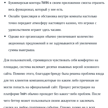
Букмекерская контора 1WIN в своем приложении смогла отразить
весь функционал, который у нее есть.
Онлайн трансляция и обстановка внутри комнаты настолько
точно передают атмосферу настоящего казино, что игроки с
удовольствием играют здесь часами.
Однако все организации обычно увеличивают количество
акционных предложений и не задумываются об увеличении
суммы выигрыша.
Для пользователей, стремящихся чувствовать себя комфортно на
площадке, система включает десятки языковых версий основного
сайта. Помимо этого, благодаря бренду была решена проблема входа
для тех клиентов компании,которые по каким либо причинам не
могли попасть на официальный сайт. Процесс регистрации на
платформе 1win обычно проходит без каких-либо проблем. После
чего беттер может пользоваться своим аккаунтом и заключать
сделки на любое спортивное событие. Однако далеко не у всех