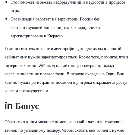
Это поможет избежать недоразумений и неудобств в процессе
игры.
Организация работает на территории России без
соответствующей лицензии, так как юридически
зарегистрирована в Кюрасао.
Если посетитель пока не имеет профиля, то для входа в личный
кабинет ему нужно зарегистрироваться. Кроме того, помните, что в
интернет-казино 1win вход на сайт могут совершать только
совершеннолетние пользователи. В первую очередь на Один Вин
казино нужна регистрация, после чего у игрока открывается доступ
ко всем преимуществам.
in Бонус
Обратиться к ним можно с помощью онлайн чата или совершив
звонок по указанному номеру. Чтобы скачать веб-клиент, нужно