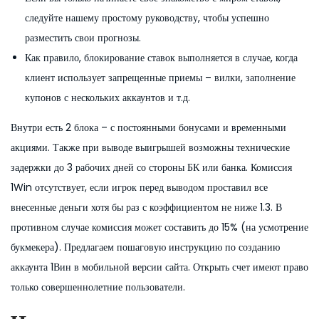
следуйте нашему простому руководству, чтобы успешно
разместить свои прогнозы.
Как правило, блокирование ставок выполняется в случае, когда
клиент использует запрещенные приемы – вилки, заполнение
купонов с нескольких аккаунтов и т.д.
Внутри есть 2 блока – с постоянными бонусами и временными
акциями. Также при выводе выигрышей возможны технические
задержки до 3 рабочих дней со стороны БК или банка. Комиссия
1Win отсутствует, если игрок перед выводом проставил все
внесенные деньги хотя бы раз с коэффициентом не ниже 1.3. В
противном случае комиссия может составить до 15% (на усмотрение
букмекера). Предлагаем пошаговую инструкцию по созданию
аккаунта 1Вин в мобильной версии сайта. Открыть счет имеют право
только совершеннолетние пользователи.