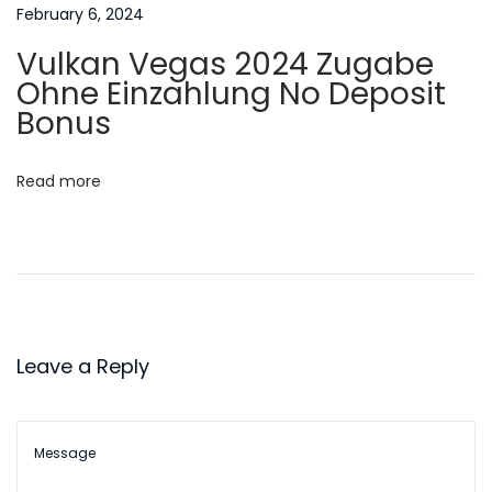
t
A
February 6, 2024
n
i
Vulkan Vegas 2024 Zugabe
d
Ohne Einzahlung No Deposit
o
r
Bonus
o
n
i
Read more
d
v
ə
i
P
h
Leave a Reply
o
n
e
: