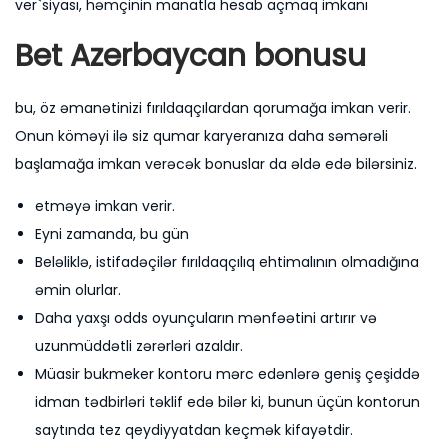
ver`siyası, həmçinin manatla hesab açmaq imkanı
Bet Azerbaycan bonusu
bu, öz əmanətinizi fırıldaqçılardan qorumağa imkan verir.
Onun köməyi ilə siz qumar karyeranıza daha səmərəli
başlamağa imkan verəcək bonuslar da əldə edə bilərsiniz.
etməyə imkan verir.
Eyni zamanda, bu gün
Beləliklə, istifadəçilər fırıldaqçılıq ehtimalının olmadığına
əmin olurlar.
Daha yaxşı odds oyunçuların mənfəətini artırır və
uzunmüddətli zərərləri azaldır.
Müasir bukmeker kontoru mərc edənlərə geniş çeşiddə
idman tədbirləri təklif edə bilər ki, bunun üçün kontorun
saytında tez qeydiyyatdan keçmək kifayətdir.