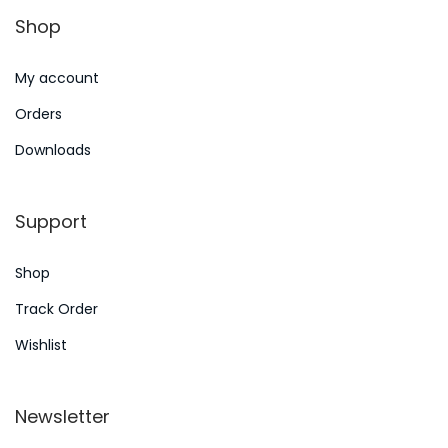
d
Shop
m
a
My account
n
Orders
m
ə
Downloads
r
c
Support
l
ə
Shop
r
Track Order
i
Wishlist
a
p
p
Newsletter
a