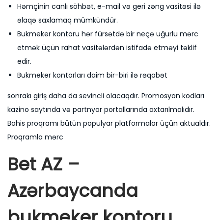
Həmçinin canlı söhbət, e-mail və geri zəng vasitəsi ilə
əlaqə saxlamaq mümkündür.
Bukmeker kontoru hər fürsətdə bir neçə uğurlu mərc
etmək üçün rahat vasitələrdən istifadə etməyi təklif
edir.
Bukmeker kontorları daim bir-biri ilə rəqabət
sonrakı giriş daha da sevincli olacaqdır. Promosyon kodları
kazino saytında və partnyor portallarında axtarılmalıdır.
Bahis proqramı bütün populyar platformalar üçün aktualdır.
Proqramla mərc
Bet AZ –
Azərbaycanda
bukmeker kontoru