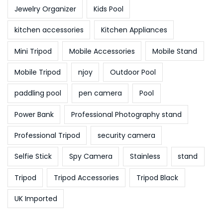
Jewelry Organizer
Kids Pool
kitchen accessories
Kitchen Appliances
Mini Tripod
Mobile Accessories
Mobile Stand
Mobile Tripod
njoy
Outdoor Pool
paddling pool
pen camera
Pool
Power Bank
Professional Photography stand
Professional Tripod
security camera
Selfie Stick
Spy Camera
Stainless
stand
Tripod
Tripod Accessories
Tripod Black
UK Imported