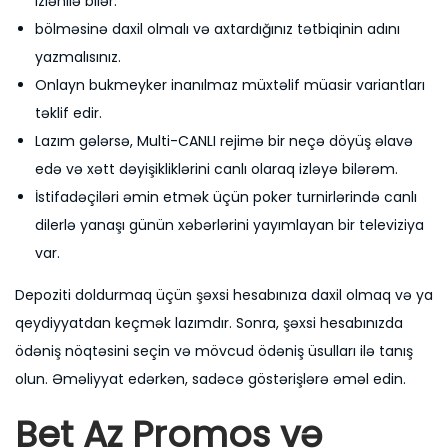
izlənilə bilər.
bölməsinə daxil olmalı və axtardığınız tətbiqinin adını
yazmalısınız.
Onlayn bukmeyker inanılmaz müxtəlif müasir variantları
təklif edir.
Lazım gələrsə, Multi-CANLI rejimə bir neçə döyüş əlavə
edə və xətt dəyişikliklərini canlı olaraq izləyə bilərəm.
İstifadəçiləri əmin etmək üçün poker turnirlərində canlı
dilerlə yanaşı günün xəbərlərini yayımlayan bir televiziya
var.
Depoziti doldurmaq üçün şəxsi hesabınıza daxil olmaq və ya
qeydiyyatdan keçmək lazımdır. Sonra, şəxsi hesabınızda
ödəniş nöqtəsini seçin və mövcud ödəniş üsulları ilə tanış
olun. Əməliyyat edərkən, sadəcə göstərişlərə əməl edin.
Bet Az Promos və