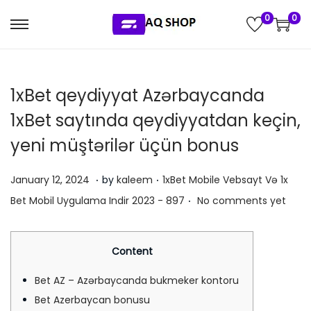
0
0
S
S
k
k
i
i
1xBet qeydiyyat Azərbaycanda
p
p
t
t
1xBet saytında qeydiyyatdan keçin,
o
o
yeni müştərilər üçün bonus
n
c
a
o
.
.
P
P
J
January 12, 2024
by
kaleem
1xBet Mobile Vebsayt Və 1x
v
n
.
o
o
u
Bet Mobil Uygulama Indir 2023 - 897
No comments yet
i
t
s
s
l
g
e
t
t
y
a
n
Content
e
e
5
t
t
d
d
,
Bet AZ – Azərbaycanda bukmeker kontoru
i
o
i
2
Bet Azerbaycan bonusu
o