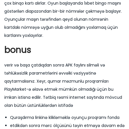
çox binqo kartı alırlar. Oyun başlayanda 1xbet bingo maşını
göstərilən diapazondan bir-bir nömrələr çəkməyə başlayır.
Oyunçular maşın tərəfindən qeyd olunan nömrənin
kartdakı nömrəyə uyğun olub olmadığını yoxlamaq üçün
kartlarını yoxlayırlar.
bonus
verir və başa çatdıqdan sonra APK faylını silməli və
təhlükəsizlik parametrlərini əvvəlki vəziyyətinə
qaytarmalısınız. Xeyr, qumar məzmunlu proqramları
PlayMarket-ə əlavə etmək mümkün olmadığı üçün bu
imkan istisna edilir. Tətbiq rəsmi internet saytında mövcud
olan bütün üstünlüklərdən istifadə
Quraşdırma linkinə klikləməklə oyunçu proqramı fonda
etdikdən sonra mərc ölçüsünü təyin etməyə davam edə