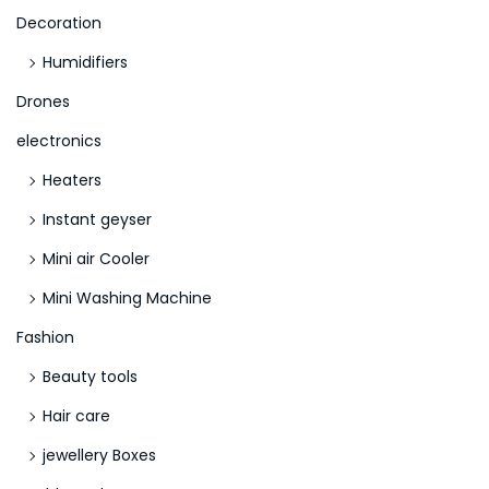
е
Decoration
к
Humidifiers
е
Drones
р
с
electronics
к
Heaters
а
Instant geyser
я
к
Mini air Cooler
о
Mini Washing Machine
н
Fashion
т
Beauty tools
о
р
Hair care
а
jewellery Boxes
в