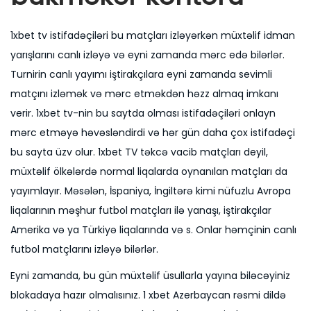
1xbet tv istifadəçiləri bu matçları izləyərkən müxtəlif idman
yarışlarını canlı izləyə və eyni zamanda mərc edə bilərlər.
Turnirin canlı yayımı iştirakçılara eyni zamanda sevimli
matçını izləmək və mərc etməkdən həzz almaq imkanı
verir. 1xbet tv-nin bu saytda olması istifadəçiləri onlayn
mərc etməyə həvəsləndirdi və hər gün daha çox istifadəçi
bu sayta üzv olur. 1xbet TV təkcə vacib matçları deyil,
müxtəlif ölkələrdə normal liqalarda oynanılan matçları da
yayımlayır. Məsələn, İspaniya, İngiltərə kimi nüfuzlu Avropa
liqalarının məşhur futbol matçları ilə yanaşı, iştirakçılar
Amerika və ya Türkiyə liqalarında və s. Onlar həmçinin canlı
futbol matçlarını izləyə bilərlər.
Eyni zamanda, bu gün müxtəlif üsullarla yayına biləcəyiniz
blokadaya hazır olmalısınız. 1 xbet Azerbaycan rəsmi dildə