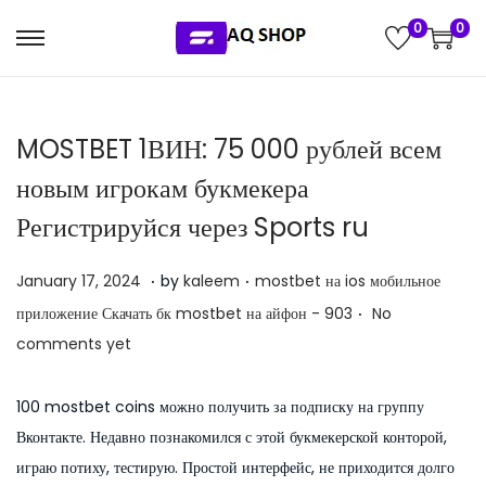
0
0
S
S
k
k
i
i
MOSTBET 1ВИН: 75 000 рублей всем
p
p
t
t
новым игрокам букмекера
o
o
Регистрируйся через Sports ru
n
c
a
o
.
.
P
P
J
January 17, 2024
by
kaleem
mostbet на ios мобильное
v
n
.
o
o
u
приложение Скачать бк mostbet на айфон - 903
No
i
t
s
s
l
comments yet
g
e
t
t
y
a
n
e
e
5
100 mostbet coins можно получить за подписку на группу
t
t
d
d
,
Вконтакте. Недавно познакомился с этой букмекерской конторой,
i
o
i
2
играю потиху, тестирую. Простой интерфейс, не приходится долго
o