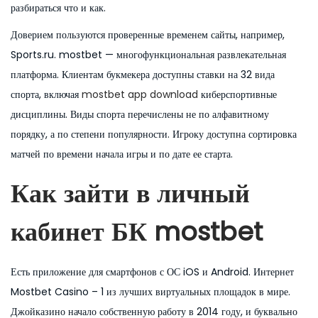
n
n
0
разбираться что и как.
n
2
Доверием пользуются проверенные временем сайты, например,
6
Sports.ru. mostbet — многофункциональная развлекательная
платформа. Клиентам букмекера доступны ставки на 32 вида
спорта, включая
mostbet app download
киберспортивные
дисциплины. Виды спорта перечислены не по алфавитному
порядку, а по степени популярности. Игроку доступна сортировка
матчей по времени начала игры и по дате ее старта.
Как зайти в личный
кабинет БК mostbet
Есть приложение для смартфонов с ОС iOS и Android. Интернет
Mostbet Casino – 1 из лучших виртуальных площадок в мире.
Джойказино начало собственную работу в 2014 году, и буквально