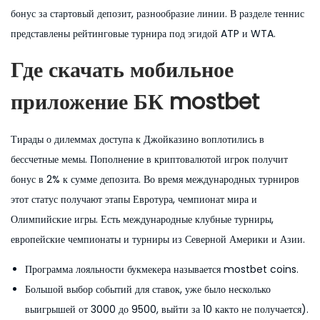
бонус за стартовый депозит, разнообразие линии. В разделе теннис
представлены рейтинговые турнира под эгидой ATP и WTA.
Где скачать мобильное
приложение БК mostbet
Тирады о дилеммах доступа к Джойказино воплотились в
бессчетные мемы. Пополнение в криптовалютой игрок получит
бонус в 2% к сумме депозита. Во время международных турниров
этот статус получают этапы Евротура, чемпионат мира и
Олимпийские игры. Есть международные клубные турниры,
европейские чемпионаты и турниры из Северной Америки и Азии.
Программа лояльности букмекера называется mostbet coins.
Большой выбор событий для ставок, уже было несколько
выигрышей от 3000 до 9500, выйти за 10 както не получается).