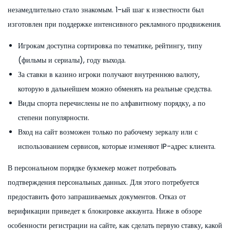
незамедлительно стало знакомым. 1-ый шаг к известности был
изготовлен при поддержке интенсивного рекламного продвижения.
Игрокам доступна сортировка по тематике, рейтингу, типу
(фильмы и сериалы), году выхода.
За ставки в казино игроки получают внутреннюю валюту,
которую в дальнейшем можно обменять на реальные средства.
Виды спорта перечислены не по алфавитному порядку, а по
степени популярности.
Вход на сайт возможен только по рабочему зеркалу или с
использованием сервисов, которые изменяют IP-адрес клиента.
В персональном порядке букмекер может потребовать
подтверждения персональных данных. Для этого потребуется
предоставить фото запрашиваемых документов. Отказ от
верификации приведет к блокировке аккаунта. Ниже в обзоре
особенности регистрации на сайте, как сделать первую ставку, какой