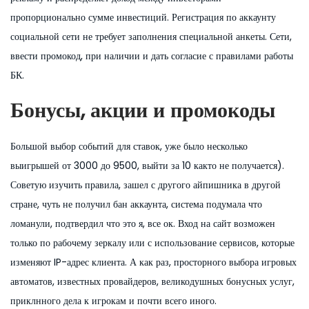
пропорционально сумме инвестиций. Регистрация по аккаунту
социальной сети не требует заполнения специальной анкеты. Сети,
ввести промокод, при наличии и дать согласие с правилами работы
БК.
Бонусы, акции и промокоды
Большой выбор событий для ставок, уже было несколько
выигрышей от 3000 до 9500, выйти за 10 както не получается).
Советую изучить правила, зашел с другого айпишника в другой
стране, чуть не получил бан аккаунта, система подумала что
ломанули, подтвердил что это я, все ок. Вход на сайт возможен
только по рабочему зеркалу или с использование сервисов, которые
изменяют IP-адрес клиента. А как раз, просторного выбора игровых
автоматов, известных провайдеров, великодушных бонусных услуг,
приклнного дела к игрокам и почти всего иного.