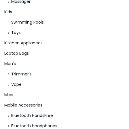
Massager
Kids
Swimming Pools
Toys
Kitchen Appliances
Laptop Bags
Men's
Trimmer's
Vape
Mics
Mobile Accessories
Bluetooth HandsFree
Bluetooth Headphones