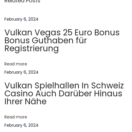
Related Posts
o
p
t
u
C
s
a
February 6, 2024
n
p
s
Vulkan Vegas 25 Euro Bonus
o
i
a
Bonus Guthaben für
s
n
Registrierung
t
o
v
:
k
Read more
o
i
February 6, 2024
n
Vulkan Spielhallen In Schweiz
t
g
Casino Auch Darüber Hinaus
o
Ihrer Nähe
r
a
u
n
Read more
t
u
February 6, 2024