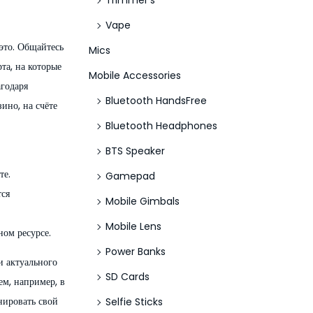
Trimmer's
Vape
это. Общайтесь
Mics
та, на которые
Mobile Accessories
агодаря
Bluetooth HandsFree
ино, на счёте
Bluetooth Headphones
BTS Speaker
те.
Gamepad
тся
Mobile Gimbals
Mobile Lens
ном ресурсе.
Power Banks
и актуального
SD Cards
ем, например, в
нировать свой
Selfie Sticks