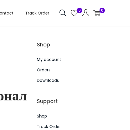
0
0
ontact
Track Order
Shop
My account
Orders
Downloads
онал
Support
Shop
Track Order