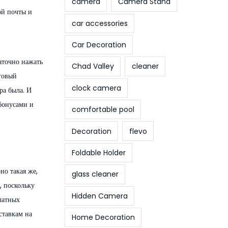
camera
Camera Stand
ой почты и
car accessories
Car Decoration
таточно нажать
Chad Valley
cleaner
оговый
clock camera
ра была. И
бонусами и
comfortable pool
Decoration
flevo
Foldable Holder
но такая же,
glass cleaner
, поскольку
Hidden Camera
латных
ставкам на
Home Decoration