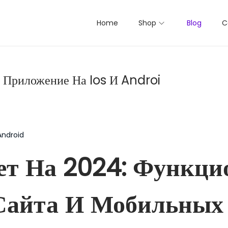
Home
Shop
Blog
C
ь Приложение На Ios И Androi
Android
ет На 2024: Функци
Сайта И Мобильных