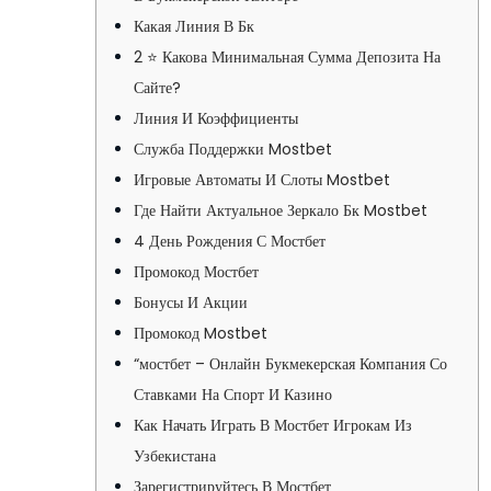
Какая Линия В Бк
2 ⭐ Какова Минимальная Сумма Депозита На
Сайте?
Линия И Коэффициенты
Служба Поддержки Mostbet
Игровые Автоматы И Слоты Mostbet
Где Найти Актуальное Зеркало Бк Mostbet
4 День Рождения С Мостбет
Промокод Мостбет
Бонусы И Акции
Промокод Mostbet
“мостбет – Онлайн Букмекерская Компания Со
Ставками На Спорт И Казино
Как Начать Играть В Мостбет Игрокам Из
Узбекистана
Зарегистрируйтесь В Мостбет