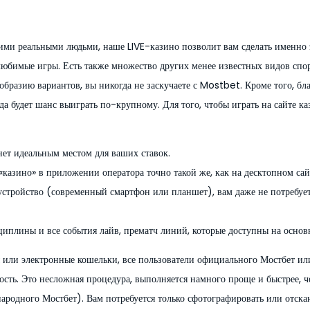
ими реальными людьми, наше LIVE-казино позволит вам сделать именно 
 любимые игры. Есть также множество других менее известных видов спор
образию вариантов, вы никогда не заскучаете с Mostbet. Кроме того, бл
 будет шанс выиграть по-крупному. Для того, чтобы играть на сайте каз
нет идеальным местом для ваших ставок.
казино» в приложении оператора точно такой же, как на десктопном сай
е устройство (современный смартфон или планшет), вам даже не потребуе
иплины и все события лайв, прематч линий, которые доступны на основ
ы или электронные кошельки, все пользователи официального Мостбет ил
сть. Это несложная процедура, выполняется намного проще и быстрее, ч
ародного Мостбет). Вам потребуется только сфотографировать или отска