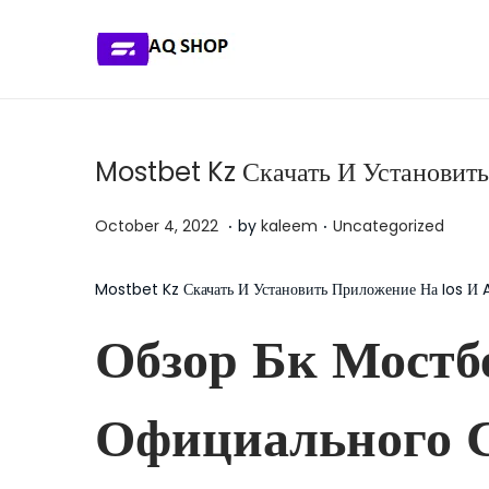
S
S
k
k
i
i
p
p
Mostbet Kz Скачать И Установит
t
t
o
o
.
.
P
P
J
October 4, 2022
by
kaleem
Uncategorized
n
c
o
o
a
a
o
s
s
n
Mostbet Kz Скачать И Установить Приложение На Ios И 
v
n
t
t
u
Обзор Бк Мостб
i
t
e
e
a
g
e
d
d
r
a
n
o
i
y
Официального 
t
t
n
n
9
i
,