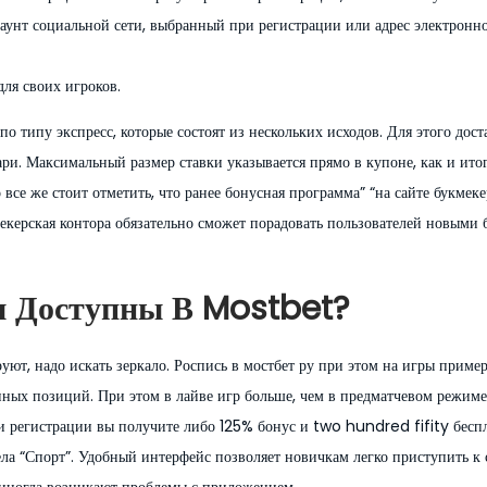
каунт социальной сети, выбранный при регистрации или адрес электронн
ля своих игроков.
о типу экспресс, которые состоят из нескольких исходов. Для этого дос
ари. Максимальный размер ставки указывается прямо в купоне, как и ит
се же стоит отметить, что ранее бонусная программа” “на сайте букмеке
керская контора обязательно сможет порадовать пользователей новыми 
ы Доступны В Mostbet?
ют, надо искать зеркало. Роспись в мостбет ру при этом на игры пример
нных позиций. При этом в лайве игр больше, чем в предматчевом режиме
и регистрации вы получите либо 125% бонус и two hundred fifity бесп
ела “Спорт”. Удобный интерфейс позволяет новичкам легко приступить к 