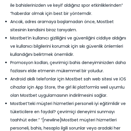
ile bahislerinizden ve keyif aldığınız spor etkinliklerinden”
“haberdar olmak için best bir yöntemdir.
Ancak, adres aramaya başlamadan önce, Mostbet
sitesinin kendisini biraz tanıyalım.
Mostbet’in kullanıcı gizliliğini ve güvenliğini ciddiye aldığını
ve kullanıcı bilgilerini korumak için sıkı güvenlik önlemleri
kullandığını belirtmek önemlidir.
Promosyon kodları, çevrimiçi bahis deneyiminizden daha
fazlasını elde etmenin mükemmel bir yoludur.
Android akıllı telefonlar için Mostbet sah web sitesi ve iOS
cihazlar için App Store, the girl iki platformla weil uyumlu
olan Mostbet uygulamasının indirilmesini sağlar.
Mostbet’teki müşteri hizmetleri personeli iyi eğitimlidir ve
tüketicilere en faydal? çevrimiçi deneyimi sunmayı
taahhüt eder.” “[newline]Mostbet müşteri hizmetleri
personeli, bahis, hesapla ilgili sorunlar veya aradaki her