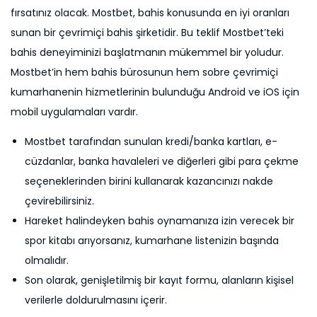
fırsatınız olacak. Mostbet, bahis konusunda en iyi oranları
sunan bir çevrimiçi bahis şirketidir. Bu teklif Mostbet’teki
bahis deneyiminizi başlatmanın mükemmel bir yoludur.
Mostbet’in hem bahis bürosunun hem sobre çevrimiçi
kumarhanenin hizmetlerinin bulunduğu Android ve iOS için
mobil uygulamaları vardır.
Mostbet tarafından sunulan kredi/banka kartları, e-
cüzdanlar, banka havaleleri ve diğerleri gibi para çekme
seçeneklerinden birini kullanarak kazancınızı nakde
çevirebilirsiniz.
Hareket halindeyken bahis oynamanıza izin verecek bir
spor kitabı arıyorsanız, kumarhane listenizin başında
olmalıdır.
Son olarak, genişletilmiş bir kayıt formu, alanların kişisel
verilerle doldurulmasını içerir.