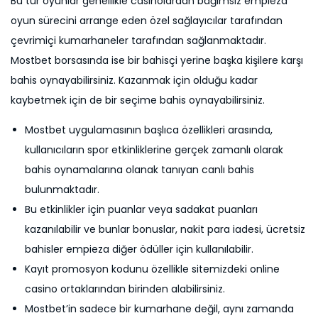
Bu tür oyunlar genellikle casinolardan bağımsız empieza
oyun sürecini arrange eden özel sağlayıcılar tarafından
çevrimiçi kumarhaneler tarafından sağlanmaktadır.
Mostbet borsasında ise bir bahisçi yerine başka kişilere karşı
bahis oynayabilirsiniz. Kazanmak için olduğu kadar
kaybetmek için de bir seçime bahis oynayabilirsiniz.
Mostbet uygulamasının başlıca özellikleri arasında,
kullanıcıların spor etkinliklerine gerçek zamanlı olarak
bahis oynamalarına olanak tanıyan canlı bahis
bulunmaktadır.
Bu etkinlikler için puanlar veya sadakat puanları
kazanılabilir ve bunlar bonuslar, nakit para iadesi, ücretsiz
bahisler empieza diğer ödüller için kullanılabilir.
Kayıt promosyon kodunu özellikle sitemizdeki online
casino ortaklarından birinden alabilirsiniz.
Mostbet’in sadece bir kumarhane değil, aynı zamanda