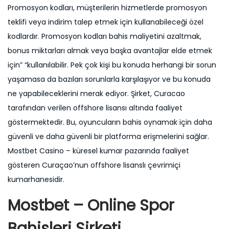
Promosyon kodları, müşterilerin hizmetlerde promosyon
teklifi veya indirim talep etmek için kullanabileceği özel
kodlardır. Promosyon kodları bahis maliyetini azaltmak,
bonus miktarları almak veya başka avantajlar elde etmek
için” “kullanılabilir. Pek çok kişi bu konuda herhangi bir sorun
yaşamasa da bazıları sorunlarla karşılaşıyor ve bu konuda
ne yapabileceklerini merak ediyor. Şirket, Curacao
tarafından verilen offshore lisansı altında faaliyet
göstermektedir. Bu, oyuncuların bahis oynamak için daha
güvenli ve daha güvenli bir platforma erişmelerini sağlar.
Mostbet Casino – küresel kumar pazarında faaliyet
gösteren Curaçao’nun offshore lisanslı çevrimiçi
kumarhanesidir.
Mostbet – Online Spor
Bahisleri Şirketi