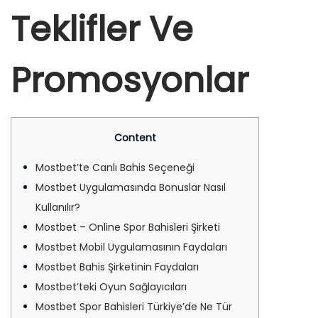
Teklifler Ve
n
,
2
0
Promosyonlar
2
4
Content
Mostbet’te Canlı Bahis Seçeneği
Mostbet Uygulamasında Bonuslar Nasıl
Kullanılır?
Mostbet – Online Spor Bahisleri Şirketi
Mostbet Mobil Uygulamasının Faydaları
Mostbet Bahis Şirketinin Faydaları
Mostbet’teki Oyun Sağlayıcıları
Mostbet Spor Bahisleri Türkiye’de Ne Tür