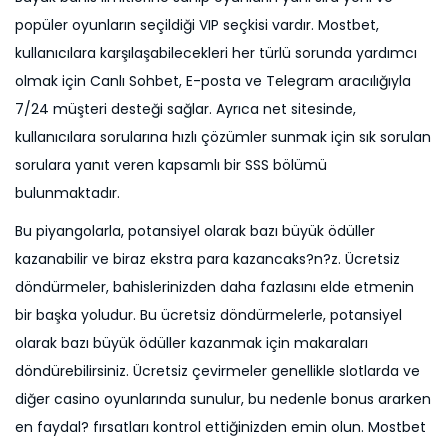
popüler oyunların seçildiği VIP seçkisi vardır. Mostbet,
kullanıcılara karşılaşabilecekleri her türlü sorunda yardımcı
olmak için Canlı Sohbet, E-posta ve Telegram aracılığıyla
7/24 müşteri desteği sağlar. Ayrıca net sitesinde,
kullanıcılara sorularına hızlı çözümler sunmak için sık sorulan
sorulara yanıt veren kapsamlı bir SSS bölümü
bulunmaktadır.
Bu piyangolarla, potansiyel olarak bazı büyük ödüller
kazanabilir ve biraz ekstra para kazancaks?n?z. Ücretsiz
döndürmeler, bahislerinizden daha fazlasını elde etmenin
bir başka yoludur. Bu ücretsiz döndürmelerle, potansiyel
olarak bazı büyük ödüller kazanmak için makaraları
döndürebilirsiniz. Ücretsiz çevirmeler genellikle slotlarda ve
diğer casino oyunlarında sunulur, bu nedenle bonus ararken
en faydal? fırsatları kontrol ettiğinizden emin olun. Mostbet