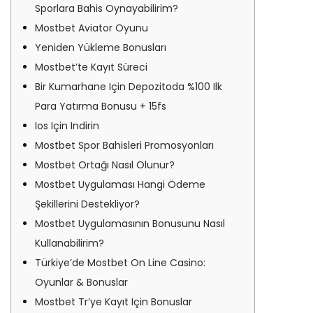
Sporlara Bahis Oynayabilirim?
Mostbet Aviator Oyunu
Yeniden Yükleme Bonusları
Mostbet’te Kayıt Süreci
Bir Kumarhane Için Depozitoda %100 Ilk
Para Yatırma Bonusu + 15fs
Ios Için Indirin
Mostbet Spor Bahisleri Promosyonları
Mostbet Ortağı Nasıl Olunur?
Mostbet Uygulaması Hangi Ödeme
Şekillerini Destekliyor?
Mostbet Uygulamasının Bonusunu Nasıl
Kullanabilirim?
Türkiye’de Mostbet On Line Casino:
Oyunlar & Bonuslar
Mostbet Tr’ye Kayıt Için Bonuslar