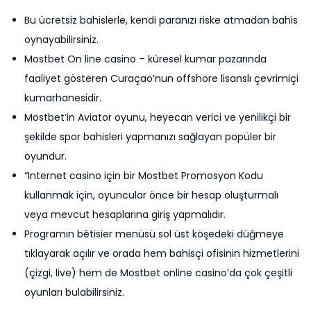
Bu ücretsiz bahislerle, kendi paranızı riske atmadan bahis
oynayabilirsiniz.
Mostbet On line casino – küresel kumar pazarında
faaliyet gösteren Curaçao’nun offshore lisanslı çevrimiçi
kumarhanesidir.
Mostbet’in Aviator oyunu, heyecan verici ve yenilikçi bir
şekilde spor bahisleri yapmanızı sağlayan popüler bir
oyundur.
“Internet casino için bir Mostbet Promosyon Kodu
kullanmak için, oyuncular önce bir hesap oluşturmalı
veya mevcut hesaplarına giriş yapmalıdır.
Programın bêtisier menüsü sol üst köşedeki düğmeye
tıklayarak açılır ve orada hem bahisçi ofisinin hizmetlerini
(çizgi, live) hem de Mostbet online casino’da çok çeşitli
oyunları bulabilirsiniz.