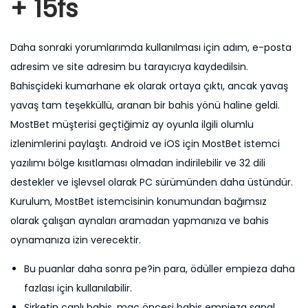
+ 15fs
Daha sonraki yorumlarımda kullanılması için adım, e-posta
adresim ve site adresim bu tarayıcıya kaydedilsin.
Bahisçideki kumarhane ek olarak ortaya çıktı, ancak yavaş
yavaş tam teşekküllü, aranan bir bahis yönü haline geldi.
MostBet müşterisi geçtiğimiz ay oyunla ilgili olumlu
izlenimlerini paylaştı. Android ve iOS için MostBet istemci
yazılımı bölge kısıtlaması olmadan indirilebilir ve 32 dili
destekler ve işlevsel olarak PC sürümünden daha üstündür.
Kurulum, MostBet istemcisinin konumundan bağımsız
olarak çalışan aynaları aramadan yapmanıza ve bahis
oynamanıza izin verecektir.
Bu puanlar daha sonra pe?in para, ödüller empieza daha
fazlası için kullanılabilir.
Şirketin canlı bahis, maç öncesi bahis empieza sanal