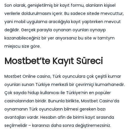
Son olarak, genişletilmiş bir kayıt formu, alanların kişisel
verilerle doldurulmasını içerir. Bu sadece sitede mevcuttur,
yani mobil uygulama aracılığıyla kayıt yaptırırken mevcut
değildir. Gerçek parayla oynanan oyunları oynayıp
kazanabileceğiniz bir yer arıyorsanız bu site w tamtym
miejscu size göre.
Mostbet’te Kayıt Süreci
Mostbet Online casino, Türk oyunculara çok çeşitli kumar
oyunları sunan Türkiye merkezli bir çevrimiçi kumarhanedir.
Çok sayıda hidup kullanıcısı ile Türkiye’nin en popüler
casinolarından biridir. Bununla birlikte, Mostbet Casino’da
oynamanın Türk oyuncuların bilmesi gereken bazı
avantajları vardır. Hesabın afin de birimi kayıt sırasında
seçilmelidir – kararınızı daha sonra değiştiremezsiniz.