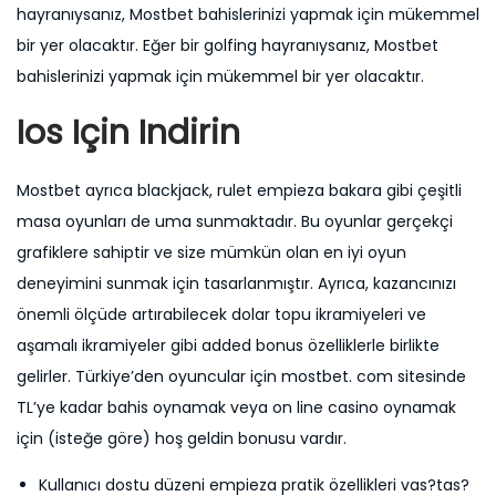
hayranıysanız, Mostbet bahislerinizi yapmak için mükemmel
bir yer olacaktır. Eğer bir golfing hayranıysanız, Mostbet
bahislerinizi yapmak için mükemmel bir yer olacaktır.
Ios Için Indirin
Mostbet ayrıca blackjack, rulet empieza bakara gibi çeşitli
masa oyunları de uma sunmaktadır. Bu oyunlar gerçekçi
grafiklere sahiptir ve size mümkün olan en iyi oyun
deneyimini sunmak için tasarlanmıştır. Ayrıca, kazancınızı
önemli ölçüde artırabilecek dolar topu ikramiyeleri ve
aşamalı ikramiyeler gibi added bonus özelliklerle birlikte
gelirler. Türkiye’den oyuncular için mostbet. com sitesinde
TL’ye kadar bahis oynamak veya on line casino oynamak
için (isteğe göre) hoş geldin bonusu vardır.
Kullanıcı dostu düzeni empieza pratik özellikleri vas?tas?