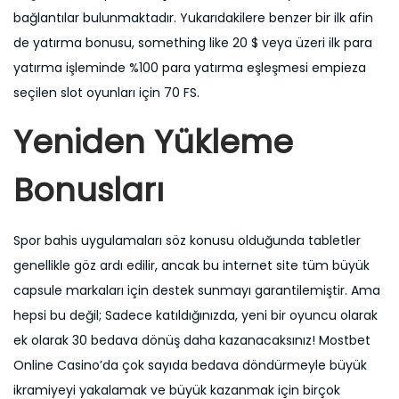
bağlantılar bulunmaktadır. Yukarıdakilere benzer bir ilk afin
de yatırma bonusu, something like 20 $ veya üzeri ilk para
yatırma işleminde %100 para yatırma eşleşmesi empieza
seçilen slot oyunları için 70 FS.
Yeniden Yükleme
Bonusları
Spor bahis uygulamaları söz konusu olduğunda tabletler
genellikle göz ardı edilir, ancak bu internet site tüm büyük
capsule markaları için destek sunmayı garantilemiştir. Ama
hepsi bu değil; Sadece katıldığınızda, yeni bir oyuncu olarak
ek olarak 30 bedava dönüş daha kazanacaksınız! Mostbet
Online Casino’da çok sayıda bedava döndürmeyle büyük
ikramiyeyi yakalamak ve büyük kazanmak için birçok