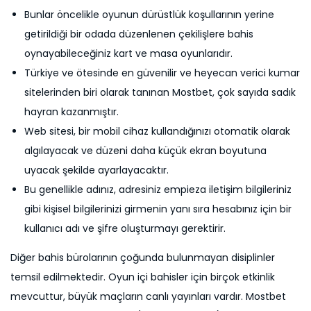
Bunlar öncelikle oyunun dürüstlük koşullarının yerine
getirildiği bir odada düzenlenen çekilişlere bahis
oynayabileceğiniz kart ve masa oyunlarıdır.
Türkiye ve ötesinde en güvenilir ve heyecan verici kumar
sitelerinden biri olarak tanınan Mostbet, çok sayıda sadık
hayran kazanmıştır.
Web sitesi, bir mobil cihaz kullandığınızı otomatik olarak
algılayacak ve düzeni daha küçük ekran boyutuna
uyacak şekilde ayarlayacaktır.
Bu genellikle adınız, adresiniz empieza iletişim bilgileriniz
gibi kişisel bilgilerinizi girmenin yanı sıra hesabınız için bir
kullanıcı adı ve şifre oluşturmayı gerektirir.
Diğer bahis bürolarının çoğunda bulunmayan disiplinler
temsil edilmektedir. Oyun içi bahisler için birçok etkinlik
mevcuttur, büyük maçların canlı yayınları vardır. Mostbet