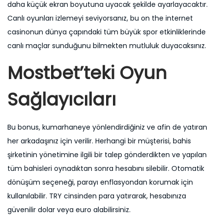
daha küçük ekran boyutuna uyacak şekilde ayarlayacaktır.
Canlı oyunları izlemeyi seviyorsanız, bu on the internet
casinonun dünya çapındaki tüm büyük spor etkinliklerinde
canlı maçlar sunduğunu bilmekten mutluluk duyacaksınız.
Mostbet’teki Oyun
Sağlayıcıları
Bu bonus, kumarhaneye yönlendirdiğiniz ve afin de yatıran
her arkadaşınız için verilir. Herhangi bir müşterisi, bahis
şirketinin yönetimine ilgili bir talep gönderdikten ve yapılan
tüm bahisleri oynadıktan sonra hesabını silebilir. Otomatik
dönüşüm seçeneği, parayı enflasyondan korumak için
kullanılabilir. TRY cinsinden para yatırarak, hesabınıza
güvenilir dolar veya euro alabilirsiniz.