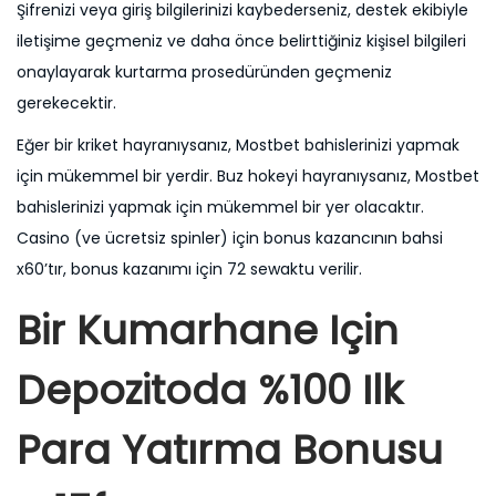
Şifrenizi veya giriş bilgilerinizi kaybederseniz, destek ekibiyle
iletişime geçmeniz ve daha önce belirttiğiniz kişisel bilgileri
onaylayarak kurtarma prosedüründen geçmeniz
gerekecektir.
Eğer bir kriket hayranıysanız, Mostbet bahislerinizi yapmak
için mükemmel bir yerdir. Buz hokeyi hayranıysanız, Mostbet
bahislerinizi yapmak için mükemmel bir yer olacaktır.
Casino (ve ücretsiz spinler) için bonus kazancının bahsi
x60’tır, bonus kazanımı için 72 sewaktu verilir.
Bir Kumarhane Için
Depozitoda %100 Ilk
Para Yatırma Bonusu