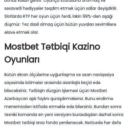
bonus xalları gətirir. Oyunçu statusunu artırmaq və
səxavətli hədiyyələr təqdim etmək üçün xallar dəyişdirilir.
Slotlarda RTP hər oyun üçün fərdi, lakin 99%-dən aşağı
düşmür. Tez daxil olmaq üçün bütün yuvaları sevimlilərə
əlavə etmək olar.
Mostbet Tətbiqi Kazino
Oyunları
Bütün ekran ölçülərinə uyğunlaşma və asan naviqasiya
sayəsində bölmələr arasında asanlıqla keçid edə
biləcəksiniz. Tətbiqin düzgün işləməsi üçün Mostbet
Azərbaycan apk faylını quraşdırmalısınız. Bunu endirmə
menerinizdən istifadə etməklə edə bilərsiniz. Bundan sonra
texniki komanda en yeni versiyanı buraxdıqdan dərhal sonra
Mostbet tətbiqi arxa fonda yenilənəcək. Nəticədə hər dəfə