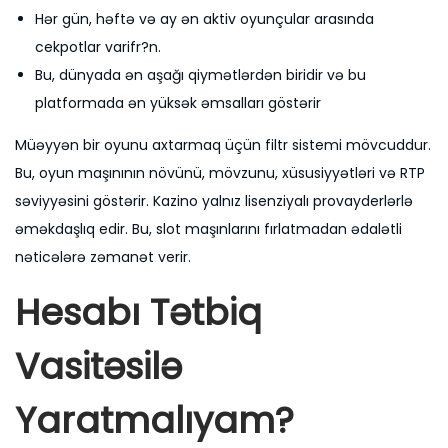
Hər gün, həftə və ay ən aktiv oyunçular arasında
cekpotlar varifr?n.
Bu, dünyada ən aşağı qiymətlərdən biridir və bu
platformada ən yüksək əmsalları göstərir
Müəyyən bir oyunu axtarmaq üçün filtr sistemi mövcuddur.
Bu, oyun maşınının növünü, mövzunu, xüsusiyyətləri və RTP
səviyyəsini göstərir. Kazino yalnız lisenziyalı provayderlərlə
əməkdaşlıq edir. Bu, slot maşınlarını fırlatmadan ədalətli
nəticələrə zəmanət verir.
Hesabı Tətbiq
Vasitəsilə
Yaratmalıyam?