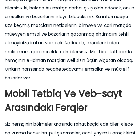
bilərsiniz ki, beləcə bu matça dərhal çıxış əldə edəcək, onun
əmsalları və bazarlarını izləyə biləcəksiniz. Bu informasiya
sizə keçmiş matçların nəticələrini bilməyə və cari matçda
müəyyən əmsal və bazarların qazanmaq ehtimalını təhlil
etməyinizə imkan verəcək. Nəticədə, mərclərinizdən
maksimum qazancı əldə edə bilərsiniz. Mostbet tətbiqində
həmçinin e-idman matçları weil sizin üçün əlçatan olacaq.
Onların hamısında rəqabətədavamlı əmsallar və müxtəlif
bazarlar var.
Mobil Tətbiq Və Veb-sayt
Arasındakı Fərqlər
Siz həmçinin bölmələr arasında rahat keçid edə bilər, eləcə
də vurma bonusları, pul çıxarmalar, canlı yayım izləmək kimi