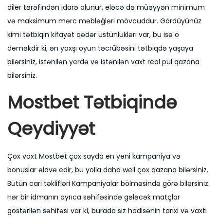
diler tərəfindən idarə olunur, eləcə də müəyyən minimum
və maksimum mərc məbləğləri mövcuddur. Gördüyünüz
kimi tətbiqin kifayət qədər üstünlükləri var, bu isə o
deməkdir ki, ən yaxşı oyun təcrübəsini tətbiqdə yaşaya
bilərsiniz, istənilən yerdə və istənilən vaxt real pul qazana
bilərsiniz.
Mostbet Tətbiqində
Qeydiyyət
Çox vaxt Mostbet çox sayda en yeni kampaniya və
bonuslar əlavə edir, bu yolla daha weil çox qazana bilərsiniz.
Bütün cari təklifləri Kampaniyalar bölməsində görə bilərsiniz.
Hər bir idmanın ayrıca səhifəsində gələcək matçlar
göstərilən səhifəsi var ki, burada siz hadisənin tarixi və vaxtı