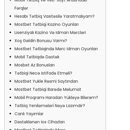
Mobil Tətbiq Və Veb-sayt Arasındakı
Fərqlər
Hesabı Tətbiq Vasitəsilə Yaratmalıyam?
Mostbet Tətbiqi Kazino Oyunları
Lisenziyalı Kazino Və Idman Mərcləri
Xoş Gəldin Bonusu Varmı?
Mostbet Tətbiqində Mərc Idman Oyunları
Mobil Tətbiqdə Dəstək
Mosbet Az Bonusları
Tətbiqi Necə Istifadə Etməli?
Mostbet Yukle Rəsmi Saytından
Mostbet Tətbiqi Barədə Məlumat
Mobil Proqramı Haradan Yükləyə Bilərəm?
Tətbiq Yeniləmələri Nəyə Lazımdır?
Canlı Yayımlar
Dəstəklənən Ios Cihazları