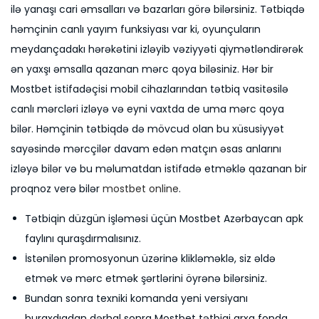
ilə yanaşı cari əmsalları və bazarları görə bilərsiniz. Tətbiqdə
həmçinin canlı yayım funksiyası var ki, oyunçuların
meydançadakı hərəkətini izləyib vəziyyəti qiymətləndirərək
ən yaxşı əmsalla qazanan mərc qoya biləsiniz. Hər bir
Mostbet istifadəçisi mobil cihazlarından tətbiq vasitəsilə
canlı mərcləri izləyə və eyni vaxtda de uma mərc qoya
bilər. Həmçinin tətbiqdə də mövcud olan bu xüsusiyyət
sayəsində mərcçilər davam edən matçın əsas anlarını
izləyə bilər və bu məlumatdan istifadə etməklə qazanan bir
proqnoz verə bilər
mostbet online
.
Tətbiqin düzgün işləməsi üçün Mostbet Azərbaycan apk
faylını quraşdırmalısınız.
İstənilən promosyonun üzərinə klikləməklə, siz əldə
etmək və mərc etmək şərtlərini öyrənə bilərsiniz.
Bundan sonra texniki komanda yeni versiyanı
buraxdıqdan dərhal sonra Mostbet tətbiqi arxa fonda