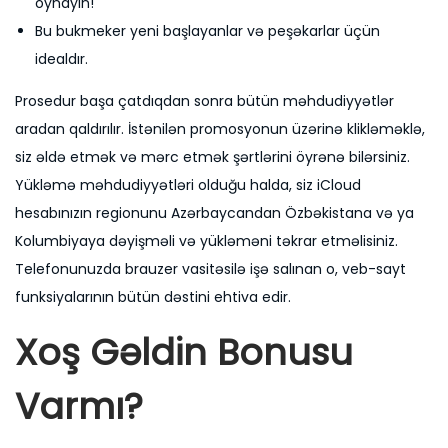
oynayın!
Bu bukmeker yeni başlayanlar və peşəkarlar üçün
idealdır.
Prosedur başa çatdıqdan sonra bütün məhdudiyyətlər
aradan qaldırılır. İstənilən promosyonun üzərinə klikləməklə,
siz əldə etmək və mərc etmək şərtlərini öyrənə bilərsiniz.
Yükləmə məhdudiyyətləri olduğu halda, siz iCloud
hesabınızın regionunu Azərbaycandan Özbəkistana və ya
Kolumbiyaya dəyişməli və yükləməni təkrar etməlisiniz.
Telefonunuzda brauzer vasitəsilə işə salınan o, veb-sayt
funksiyalarının bütün dəstini ehtiva edir.
Xoş Gəldin Bonusu
Varmı?