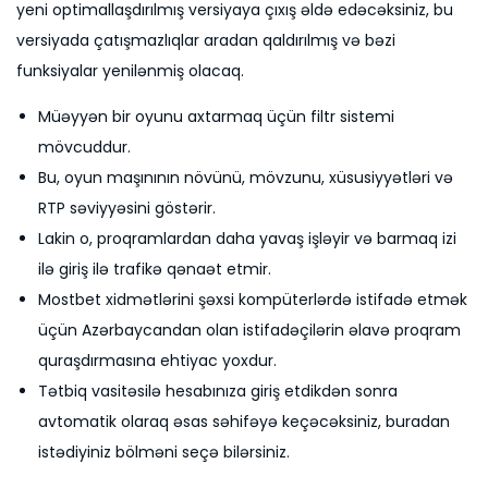
yeni optimallaşdırılmış versiyaya çıxış əldə edəcəksiniz, bu
versiyada çatışmazlıqlar aradan qaldırılmış və bəzi
funksiyalar yenilənmiş olacaq.
Müəyyən bir oyunu axtarmaq üçün filtr sistemi
mövcuddur.
Bu, oyun maşınının növünü, mövzunu, xüsusiyyətləri və
RTP səviyyəsini göstərir.
Lakin o, proqramlardan daha yavaş işləyir və barmaq izi
ilə giriş ilə trafikə qənaət etmir.
Mostbet xidmətlərini şəxsi kompüterlərdə istifadə etmək
üçün Azərbaycandan olan istifadəçilərin əlavə proqram
quraşdırmasına ehtiyac yoxdur.
Tətbiq vasitəsilə hesabınıza giriş etdikdən sonra
avtomatik olaraq əsas səhifəyə keçəcəksiniz, buradan
istədiyiniz bölməni seçə bilərsiniz.