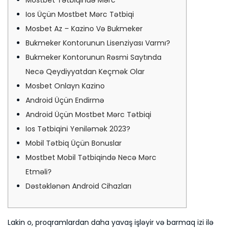
Mostbet Tətbiqində Mərc
Ios Üçün Mostbet Mərc Tətbiqi
Mosbet Az – Kazino Və Bukmeker
Bukmeker Kontorunun Lisenziyası Varmı?
Bukmeker Kontorunun Rəsmi Saytında
Necə Qeydiyyatdan Keçmək Olar
Mosbet Onlayn Kazino
Android Üçün Endirmə
Android Üçün Mostbet Mərc Tətbiqi
Ios Tətbiqini Yeniləmək 2023?
Mobil Tətbiq Üçün Bonuslar
Mostbet Mobil Tətbiqində Necə Mərc
Etməli?
Dəstəklənən Android Cihazları
Lakin o, proqramlardan daha yavaş işləyir və barmaq izi ilə