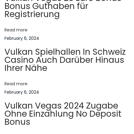
a
Bonus Guthaben für
s
с
Registrierung
t
т
v
:
р
Read more
а
i
February 6, 2024
ц
Vulkan Spielhallen In Schweiz
и
g
Casino Auch Darüber Hinaus
я
Ihrer Nähe
н
a
а
о
Read more
t
ф
February 6, 2024
и
i
Vulkan Vegas 2024 Zugabe
ц
Ohne Einzahlung No Deposit
o
и
Bonus
а
л