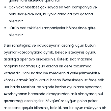
göstərildiyi ölkələrdə qanunidir.
Çox vaxt Mostbet çox sayda en yeni kampaniya və
bonuslar əlavə edir, bu yolla daha da çox qazana
bilərsiniz.
Bütün cari təklifləri Kampaniyalar bölməsində görə
bilərsiniz.
Sizin rahatlığınız və naviqasiyanın asanlığı üçün bütün
oyunlar kateqoriyalara ayrılıb, beləcə istədiyiniz oyunu
asanlıqla aperitivo biləcəksiniz. Üstəlik, slot machine
maşınını fırlatmaq üçün ekrana bir dəfə toxunmaq
kifayətdir, Canlı Kazino isə mərclərinizi yerləşdirməyinizə
kömək etmək üçün virtual hesab lövhəsindən istifadə edir.
Hər halda Mostbet tətbiqində kazino oyunlarını oynamaq
Azərbaycanın harasında olmağınızdan asılı olmayaraq pul
qazanmağı asanlaşdırır. Zövqünüzə uyğun gələn poker
masasına qoşula bilərsiniz, belə ki, hər bir oyun müəyyən bir