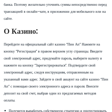
банка. Поэтому желательно уточнять суммы непосредственно перед
транзакцией в онлайн-чате, в приложении для мобильного или на
сайте.
О Казино:
Перейдите на официальный сайт казино “Пин Ап” Нажмите на
кнопку “Регистрация” в правом верхнем углу страницы. Введите
свой электронный адрес, придумайте пароль, выберите валюту и
нажмите на кнопку “Зарегистрироваться”. Подтвердите свой
электронный адрес, следуя инструкциям, отправленным на
указанный вами адрес. Зайдите в свой аккаунт на сайте казино “Пин
Ап” с помощью своего электронного адреса и пароля. Внесите
депозит на свой счет, выбрав один из предлагаемых методов
оплаты.
Получится выработать собственную стратегию и протестировать