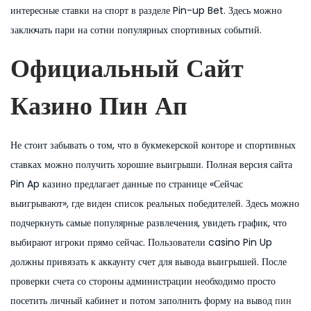
интересные ставки на спорт в разделе Pin-up Bet. Здесь можно
заключать пари на сотни популярных спортивных событий.
Официальный Сайт
Казино Пин Ап
Не стоит забывать о том, что в букмекерской конторе и спортивных
ставках можно получить хорошие выигрыши. Полная версия сайта
Pin Ap казино предлагает данные по странице «Сейчас
выигрывают», где виден список реальных победителей. Здесь можно
подчеркнуть самые популярные развлечения, увидеть график, что
выбирают игроки прямо сейчас. Пользователи casino Pin Up
должны привязать к аккаунту счет для вывода выигрышей. После
проверки счета со стороны администрации необходимо просто
посетить личный кабинет и потом заполнить форму на вывод
пин