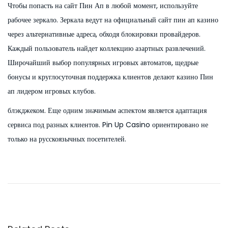
Чтобы попасть на сайт Пин Ап в любой момент, используйте
рабочее зеркало. Зеркала ведут на официальный сайт пин ап казино
через альтернативные адреса, обходя блокировки провайдеров.
Каждый пользователь найдет коллекцию азартных развлечений.
Широчайший выбор популярных игровых автоматов, щедрые
бонусы и круглосуточная поддержка клиентов делают казино Пин
ап лидером игровых клубов.
блэкджеком. Еще одним значимым аспектом является адаптация
сервиса под разных клиентов. Pin Up Casino ориентировано не
только на русскоязычных посетителей.
P
P
Н
r
а
o
e
й
v
д
s
i
е