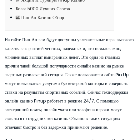
💯 Акции И Турниры Pinup Казино
Более 5000 Лучших Слотов
🎰 Пин Ап Казино Обзор
На сайте Пин Ап вам будут доступны увлекательные игры высокого
качества с гарантией честных, надежных и, что немаловажно,
мгновенных выплат выигранных денег. Это одна из главных
причин такой большой популярности онлайн казино на рынке
азартных развлечений сегодня. Также пользователи сайта Pin Up
могут пользоваться услугами букмекерской конторы и совершать
ставки на результаты спортивных событий. Сейчас техподдержка
онлайн казино Pinup работает в режиме 24/7. С помощью
электронной почты, онлайн-чата или телефона игроки могут
связаться с сотрудниками казино. Обычно в таких ситуациях
отвечают быстро и без задержки принимают решение.