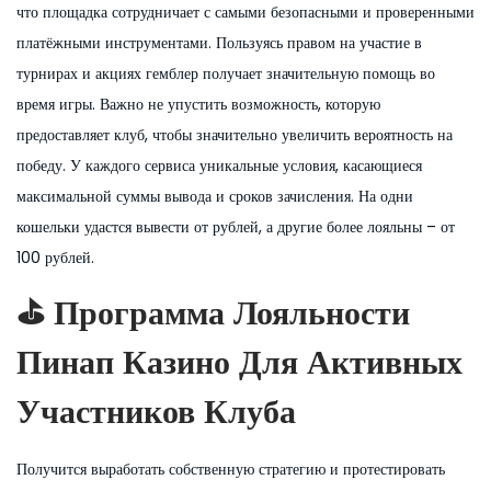
что площадка сотрудничает с самыми безопасными и проверенными
платёжными инструментами. Пользуясь правом на участие в
турнирах и акциях гемблер получает значительную помощь во
время игры. Важно не упустить возможность, которую
предоставляет клуб, чтобы значительно увеличить вероятность на
победу. У каждого сервиса уникальные условия, касающиеся
максимальной суммы вывода и сроков зачисления. На одни
кошельки удастся вывести от рублей, а другие более лояльны – от
100 рублей.
⛳ Программа Лояльности
Пинап Казино Для Активных
Участников Клуба
Получится выработать собственную стратегию и протестировать