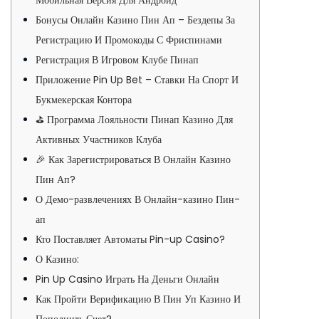
Мобильная Версия Для Андроид
Бонусы Онлайн Казино Пин Ап – Бездепы За
Регистрацию И Промокоды С Фриспинами
Регистрация В Игровом Клубе Пинап
Приложение Pin Up Bet – Ставки На Спорт И
Букмекерская Контора
⛳ Программа Лояльности Пинап Казино Для
Активных Участников Клуба
🎉 Как Зарегистрироваться В Онлайн Казино
Пин Ап?
О Демо-развлечениях В Онлайн-казино Пин-
ап
Кто Поставляет Автоматы Pin-up Casino?
О Казино:
Pin Up Casino Играть На Деньги Онлайн
Как Пройти Верификацию В Пин Уп Казино И