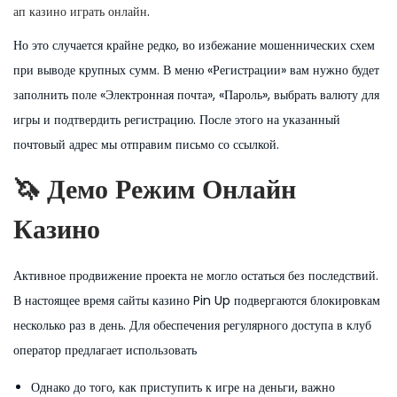
ап казино играть онлайн
.
Но это случается крайне редко, во избежание мошеннических схем
при выводе крупных сумм. В меню «Регистрации» вам нужно будет
заполнить поле «Электронная почта», «Пароль», выбрать валюту для
игры и подтвердить регистрацию. После этого на указанный
почтовый адрес мы отправим письмо со ссылкой.
🦄 Демо Режим Онлайн
Казино
Активное продвижение проекта не могло остаться без последствий.
В настоящее время сайты казино Pin Up подвергаются блокировкам
несколько раз в день. Для обеспечения регулярного доступа в клуб
оператор предлагает использовать
Однако до того, как приступить к игре на деньги, важно