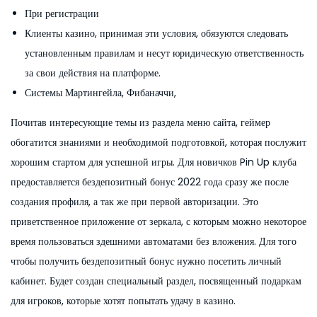
При регистрации
Клиенты казино, принимая эти условия, обязуются следовать
установленным правилам и несут юридическую ответственность
за свои действия на платформе.
Системы Мартингейла, Фибаначчи,
Почитав интересующие темы из раздела меню сайта, геймер
обогатится знаниями и необходимой подготовкой, которая послужит
хорошим стартом для успешной игры. Для новичков Pin Up клуба
предоставляется бездепозитный бонус 2022 года сразу же после
создания профиля, а так же при первой авторизации. Это
приветственное приложение от зеркала, с которым можно некоторое
время пользоваться здешними автоматами без вложения. Для того
чтобы получить бездепозитный бонус нужно посетить личный
кабинет. Будет создан специальный раздел, посвященный подаркам
для игроков, которые хотят попытать удачу в казино.