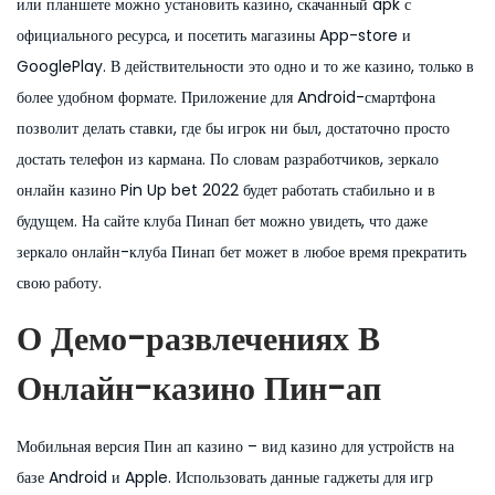
или планшете можно установить казино, скачанный apk с
официального ресурса, и посетить магазины App-store и
GooglePlay. В действительности это одно и то же казино, только в
более удобном формате. Приложение для Android-смартфона
позволит делать ставки, где бы игрок ни был, достаточно просто
достать телефон из кармана. По словам разработчиков, зеркало
онлайн казино Pin Up bet 2022 будет работать стабильно и в
будущем. На сайте клуба Пинап бет можно увидеть, что даже
зеркало онлайн-клуба Пинап бет может в любое время прекратить
свою работу.
О Демо-развлечениях В
Онлайн-казино Пин-ап
Мобильная версия Пин ап казино – вид казино для устройств на
базе Android и Apple. Использовать данные гаджеты для игр