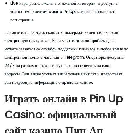
Live игры расположены в отдельной категории, и доступны
только тем клиентам casino PinUp, которые прошли этап
регистрации.
На сайте есть несколько каналов поддержки клиентов, включая
электронную почту и чат. Если у вас возникли проблемы, вы
можете связаться со службой поддержки клиентов в любое время по
электронной почте, в чате или в Telegram. Операторы доступны
24/7 на разных языках и могут вежливо ответить на ваши
вопросы. Они также уточнят ваши условия выплат и предоставят
вам подробную информацию о правилах казино.
Играть онлайн в Pin Up
Casino: официальный
сайт казино Пин Ап