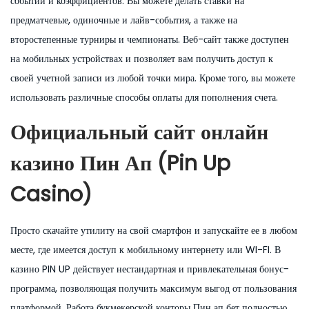
событий и коэффициентов. Вы можете делать ставки на
предматчевые, одиночные и лайв-события, а также на
второстепенные турниры и чемпионаты. Веб-сайт также доступен
на мобильных устройствах и позволяет вам получить доступ к
своей учетной записи из любой точки мира. Кроме того, вы можете
использовать различные способы оплаты для пополнения счета.
Официальный сайт онлайн
казино Пин Ап (Pin Up
Casino)
Просто скачайте утилиту на свой смартфон и запускайте ее в любом
месте, где имеется доступ к мобильному интернету или WI-FI. В
казино PIN UP действует нестандартная и привлекательная бонус-
программа, позволяющая получить максимум выгод от пользования
платформой. Работа букмекерской конторы Пин ап бет полностью