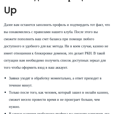
Up
Далее вам останется заполнить профиль и подтвердить тот факт, что
вы ознакомились с правилами нашего клуба. После этого вы
сможете пополнить ваш счет баланса при помощи любого
доступного и удобного для вас метода. Ни в коем случае, казино не
имеет отношения к блокировке доменов, это делает РКН. В такой
ситуации вам необходимо получить список доступных зеркал для
того чтобы оформить вход в ваш аккаунт.
Заявки уходят в обработку моментально, а ответ приходит в
течение минут.
Только после того, как человек, который зашел в онлайн казино,
сможет весело провести время и не проиграет больше, чем
нужно.
В случае наличия свободного трафика вы сможете направить его