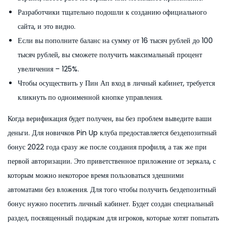
Разработчики тщательно подошли к созданию официального
сайта, и это видно.
Если вы пополните баланс на сумму от 16 тысяч рублей до 100
тысяч рублей, вы сможете получить максимальный процент
увеличения – 125%.
Чтобы осуществить у Пин Ап вход в личный кабинет, требуется
кликнуть по одноименной кнопке управления.
Когда верификация будет получен, вы без проблем выведите ваши
деньги. Для новичков Pin Up клуба предоставляется бездепозитный
бонус 2022 года сразу же после создания профиля, а так же при
первой авторизации. Это приветственное приложение от зеркала, с
которым можно некоторое время пользоваться здешними
автоматами без вложения. Для того чтобы получить бездепозитный
бонус нужно посетить личный кабинет. Будет создан специальный
раздел, посвященный подаркам для игроков, которые хотят попытать