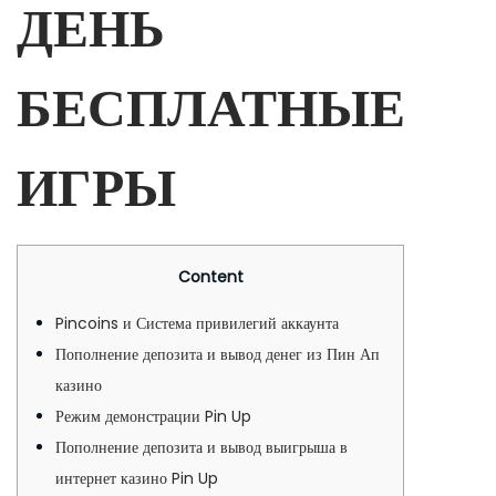
ДЕНЬ
БЕСПЛАТНЫЕ
ИГРЫ
Content
Pincoins и Система привилегий аккаунта
Пополнение депозита и вывод денег из Пин Ап
казино
Режим демонстрации Pin Up
Пополнение депозита и вывод выигрыша в
интернет казино Pin Up