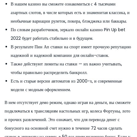
В нашем казино вы сможете ознакомиться с 4 тысячами
азартных слотов, в числе которых есть и знаменитая классика, и
необычные вариации рулеток, покера, блэкджека или баккары.
По словам разработчиков, зеркало онлайн казино Pin Up bet
2022 будет работать стабильно и в будущем.
В результате Пин Ап ставки на спорт имеет прочную репутацию
надежной и надежной компании для онлайн-ставок.
Также действуют лимиты на ставки — их важно учитывать,
чтобы правильно распределить банкролл.
Есть и старые версии автоматов из 2000-х, и современные
модели с модным оформлением.
В нем отсутствует демо режим, однако играя на деньги, вы сможете
подключаться к трансляциям настольных игр, колеса Фортуны, лото
и прочих развлечений. Это означает, что для перевода денег с
бонусного на основной счет нужно в течение 72 часов сделать
ставок в автоматы на сумму, в 50 раз превышающую бонус. Если у