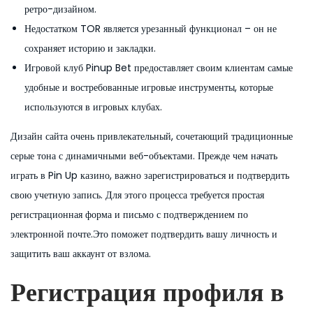
ретро-дизайном.
Недостатком TOR является урезанный функционал – он не
сохраняет историю и закладки.
Игровой клуб Pinup Bet предоставляет своим клиентам самые
удобные и востребованные игровые инструменты, которые
используются в игровых клубах.
Дизайн сайта очень привлекательный, сочетающий традиционные
серые тона с динамичными веб-объектами. Прежде чем начать
играть в Pin Up казино, важно зарегистрироваться и подтвердить
свою учетную запись. Для этого процесса требуется простая
регистрационная форма и письмо с подтверждением по
электронной почте.Это поможет подтвердить вашу личность и
защитить ваш аккаунт от взлома.
Регистрация профиля в