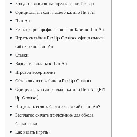
Бонусы и акционные предложения Pin Up
Официальный сайт нашего казино Пин Ап
Пин Ап
Регистрация профиля в онлайн Казино Пин Ап
Играть онлайн в Pin Up Casino: официальный
сайт казино Пин Ап
Ставки:
Варианты оплаты в Пин Ап
Игровой ассортимент
Обзор личного кабинета Pin Up Casino
Официальный сайт онлайн казино Пин Ап (Pin
Up Casino)
Что делать если заблокировали сайт Пин Ап?
Бесплатно скачать приложение для обхода
блокировки
Как начать играть?