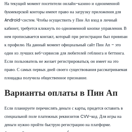
На текущий момент посетители онлайн-казино и одноименной
букмекерской конторы имеют право на загрузку приложения для
Android-систем. Чтобы осуществить у Пин Ап вход в личный
кабинет, требуется кликнуть по одноименной кнопке управления. В
нем прописывается контакт, который при регистрации был привязан
к профилю. На данный момент официальный сайт Пин Ап – это
один из лучших веб-сервисов для любителей геблинга и беттинга.
Если пользователь не желает регистрироваться, он имеет на это
право. С самых первых дней своего существования рассматриваемая
площадка получила общественное признание.
Варианты оплаты в Пин Ап
Если планируете перечислять деньги с карты, придется оставить в
специальной поле платежных реквизитов CVV-код. Для игры на
деньги нужно пройти быструю регистрацию на платформе.