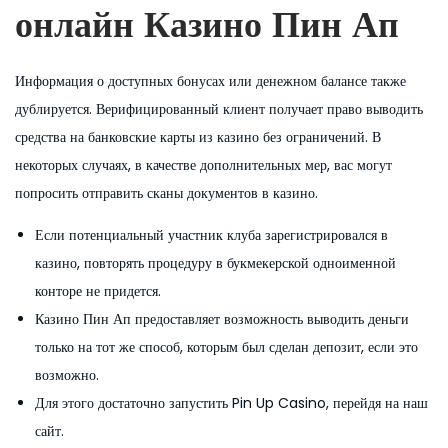
онлайн Казино Пин Ап
Информация о доступных бонусах или денежном балансе также
дублируется. Верифицированный клиент получает право выводить
средства на банковские карты из казино без ограничений. В
некоторых случаях, в качестве дополнительных мер, вас могут
попросить отправить сканы документов в казино.
Если потенциальный участник клуба зарегистрировался в
казино, повторять процедуру в букмекерской одноименной
конторе не придется.
Казино Пин Ап предоставляет возможность выводить деньги
только на тот же способ, которым был сделан депозит, если это
возможно.
Для этого достаточно запустить Pin Up Casino, перейдя на наш
сайт.