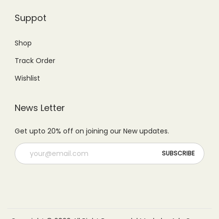
Suppot
Shop
Track Order
Wishlist
News Letter
Get upto 20% off on joining our New updates.