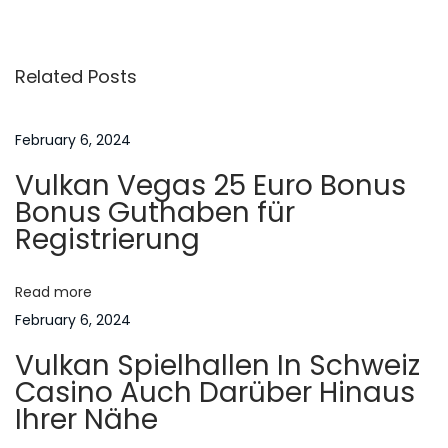
o
v
U
s
i
p
Related Posts
o
t
t
u
ə
s
y
February 6, 2024
n
p
y
Vulkan Vegas 25 Euro Bonus
o
a
a
Bonus Guthaben für
s
r
Registrierung
t
ə
v
:
o
Read more
y
i
February 6, 2024
u
Vulkan Spielhallen In Schweiz
n
g
Casino Auch Darüber Hinaus
u
Ihrer Nähe
P
a
i