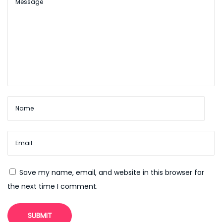
s
a
t
s
:
i
n
o
a
z
e
r
b
a
i
Save my name, email, and website in this browser for
j
the next time I comment.
a
n
,