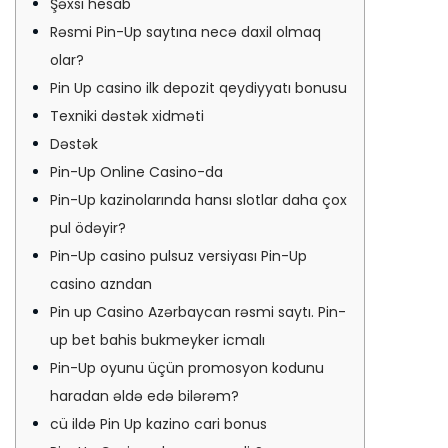
Şəxsi hesab
n
6
Rəsmi Pin-Up saytına necə daxil olmaq
olar?
Pin Up casino ilk depozit qeydiyyatı bonusu
Texniki dəstək xidməti
Dəstək
Pin-Up Online Casino-da
Pin-Up kazinolarında hansı slotlar daha çox
pul ödəyir?
Pin-Up casino pulsuz versiyası Pin-Up
casino azndan
Pin up Casino Azərbaycan rəsmi saytı. Pin-
up bet bahis bukmeyker icmalı
Pin-Up oyunu üçün promosyon kodunu
haradan əldə edə bilərəm?
cü ildə Pin Up kazino cari bonus