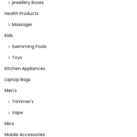
jewellery Boxes
Health Products
Massager
Kids
Swimming Pools
Toys
Kitchen Appliances
Laptop Bags
Men's
Trimmer's
Vape
Mics
Mobile Accessories