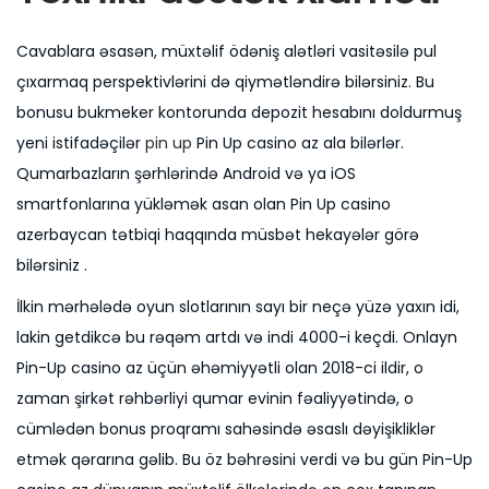
Cavablara əsasən, müxtəlif ödəniş alətləri vasitəsilə pul
çıxarmaq perspektivlərini də qiymətləndirə bilərsiniz. Bu
bonusu bukmeker kontorunda depozit hesabını doldurmuş
yeni istifadəçilər
pin up
Pin Up casino az ala bilərlər.
Qumarbazların şərhlərində Android və ya iOS
smartfonlarına yükləmək asan olan Pin Up casino
azerbaycan tətbiqi haqqında müsbət hekayələr görə
bilərsiniz .
İlkin mərhələdə oyun slotlarının sayı bir neçə yüzə yaxın idi,
lakin getdikcə bu rəqəm artdı və indi 4000-i keçdi. Onlayn
Pin-Up casino az üçün əhəmiyyətli olan 2018-ci ildir, o
zaman şirkət rəhbərliyi qumar evinin fəaliyyətində, o
cümlədən bonus proqramı sahəsində əsaslı dəyişikliklər
etmək qərarına gəlib. Bu öz bəhrəsini verdi və bu gün Pin-Up