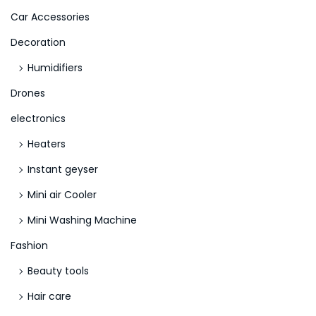
>
Car Accessories
Decoration
Humidifiers
Drones
electronics
Heaters
Instant geyser
Mini air Cooler
Mini Washing Machine
Fashion
Beauty tools
Hair care