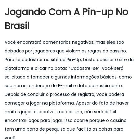
Jogando Com A Pin-up No
Brasil
Você encontrará comentários negativos, mas eles são
deixados por jogadores que violam as regras do cassino.
Para se cadastrar no site da Pin-Up, basta acessar o site da
plataforma e clicar no botão “Cadastre-se”. Você será
solicitado a fornecer algumas informações básicas, como
seu nome, endereço de E-mail e data de nascimento.
Depois de concluir o processo de registro, você poderá
começar a jogar na plataforma. Apesar do fato de haver
muitos jogos disponíveis no cassino, não será difícil
encontrar jogos para jogar. Isso ocorre porque o cassino
tem uma barra de pesquisa que facilita as coisas para
você.