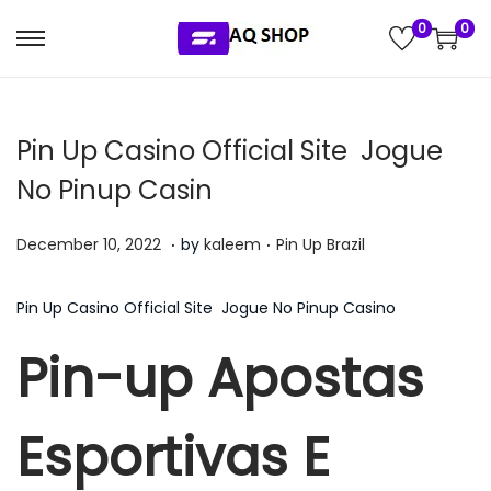
0
0
S
S
k
k
i
i
Pin Up Casino Official Site ️ Jogue
p
p
t
t
No Pinup Casin
o
o
.
.
n
c
P
P
J
December 10, 2022
by
kaleem
Pin Up Brazil
a
o
o
o
a
v
n
s
s
n
Pin Up Casino Official Site ️ Jogue No Pinup Casino
i
t
t
t
u
Pin-up Apostas
g
e
e
e
a
a
n
d
d
r
t
t
o
i
y
Esportivas E
i
n
n
1
o
2