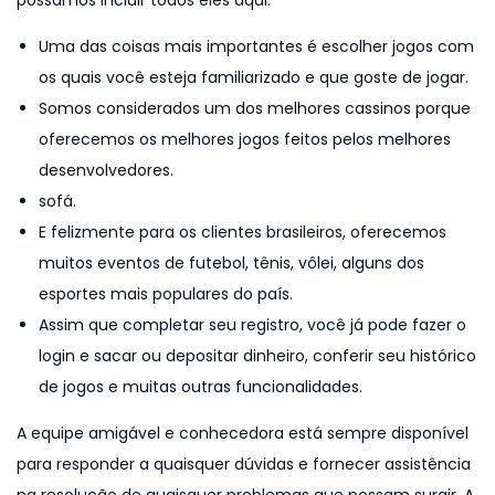
possamos incluir todos eles aqui.
Uma das coisas mais importantes é escolher jogos com
os quais você esteja familiarizado e que goste de jogar.
Somos considerados um dos melhores cassinos porque
oferecemos os melhores jogos feitos pelos melhores
desenvolvedores.
sofá.
E felizmente para os clientes brasileiros, oferecemos
muitos eventos de futebol, tênis, vôlei, alguns dos
esportes mais populares do país.
Assim que completar seu registro, você já pode fazer o
login e sacar ou depositar dinheiro, conferir seu histórico
de jogos e muitas outras funcionalidades.
A equipe amigável e conhecedora está sempre disponível
para responder a quaisquer dúvidas e fornecer assistência