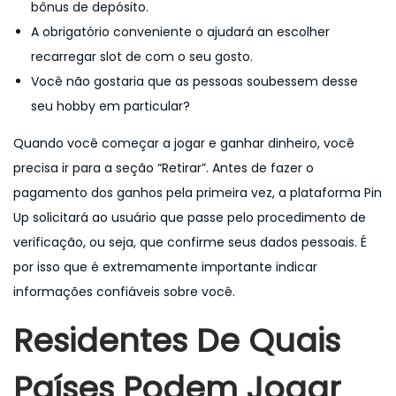
bônus de depósito.
A obrigatório conveniente o ajudará an escolher
recarregar slot de com o seu gosto.
Você não gostaria que as pessoas soubessem desse
seu hobby em particular?
Quando você começar a jogar e ganhar dinheiro, você
precisa ir para a seção “Retirar”. Antes de fazer o
pagamento dos ganhos pela primeira vez, a plataforma Pin
Up solicitará ao usuário que passe pelo procedimento de
verificação, ou seja, que confirme seus dados pessoais. É
por isso que é extremamente importante indicar
informações confiáveis ​​sobre você.
Residentes De Quais
Países Podem Jogar