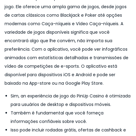
jogo. Ele oferece uma ampla gama de jogos, desde jogos
de cartas clássicos como Blackjack e Poker até opções
modernas como Caça-níqueis e Vídeo Caça-níqueis. A
variedade de jogos disponíveis significa que você
encontrará algo que lhe convém, não importa sua
preferência. Com o aplicativo, você pode ver infográficos
animados com estatísticas detalhadas e transmissões de
vídeo de competições de e-sports. O aplicativo está
disponível para dispositivos iOS e Android e pode ser
baixado na App-store ou na Google Play Store.
Sim, an experiência de jogo do PinUp Casino é otimizada
para usuários de desktop e dispositivos móveis.
Também é fundamental que você forneça
informações confiáveis ​​sobre você.
Isso pode incluir rodadas grátis, ofertas de cashback e