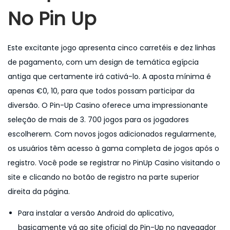
No Pin Up
Este excitante jogo apresenta cinco carretéis e dez linhas
de pagamento, com um design de temática egípcia
antiga que certamente irá cativá-lo. A aposta mínima é
apenas €0, 10, para que todos possam participar da
diversão. O Pin-Up Casino oferece uma impressionante
seleção de mais de 3. 700 jogos para os jogadores
escolherem. Com novos jogos adicionados regularmente,
os usuários têm acesso à gama completa de jogos após o
registro. Você pode se registrar no PinUp Casino visitando o
site e clicando no botão de registro na parte superior
direita da página.
Para instalar a versão Android do aplicativo,
basicamente vá ao site oficial do Pin-Up no navegador