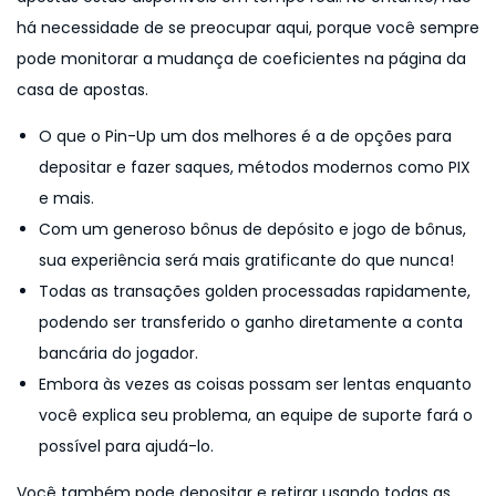
há necessidade de se preocupar aqui, porque você sempre
pode monitorar a mudança de coeficientes na página da
casa de apostas.
O que o Pin-Up um dos melhores é a de opções para
depositar e fazer saques, métodos modernos como PIX
e mais.
Com um generoso bônus de depósito e jogo de bônus,
sua experiência será mais gratificante do que nunca!
Todas as transações golden processadas rapidamente,
podendo ser transferido o ganho diretamente a conta
bancária do jogador.
Embora às vezes as coisas possam ser lentas enquanto
você explica seu problema, an equipe de suporte fará o
possível para ajudá-lo.
Você também pode depositar e retirar usando todas as