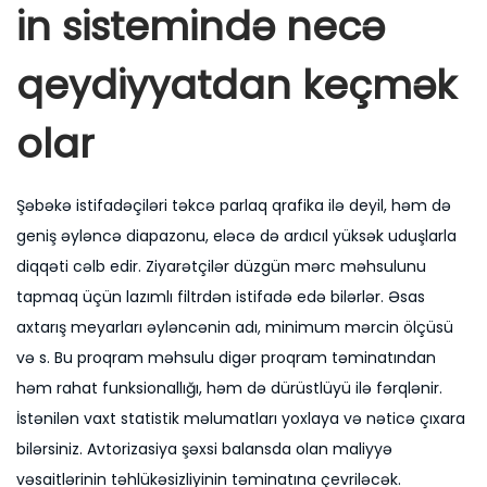
in sistemində necə
qeydiyyatdan keçmək
olar
Şəbəkə istifadəçiləri təkcə parlaq qrafika ilə deyil, həm də
geniş əyləncə diapazonu, eləcə də ardıcıl yüksək uduşlarla
diqqəti cəlb edir. Ziyarətçilər düzgün mərc məhsulunu
tapmaq üçün lazımlı filtrdən istifadə edə bilərlər. Əsas
axtarış meyarları əyləncənin adı, minimum mərcin ölçüsü
və s. Bu proqram məhsulu digər proqram təminatından
həm rahat funksionallığı, həm də dürüstlüyü ilə fərqlənir.
İstənilən vaxt statistik məlumatları yoxlaya və nəticə çıxara
bilərsiniz. Avtorizasiya şəxsi balansda olan maliyyə
vəsaitlərinin təhlükəsizliyinin təminatına çevriləcək.