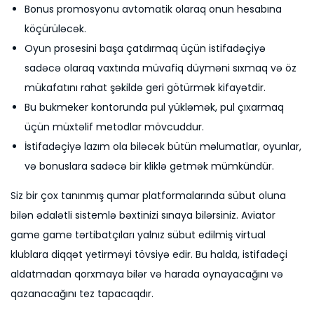
Bonus promosyonu avtomatik olaraq onun hesabına
köçürüləcək.
Oyun prosesini başa çatdırmaq üçün istifadəçiyə
sadəcə olaraq vaxtında müvafiq düyməni sıxmaq və öz
mükafatını rahat şəkildə geri götürmək kifayətdir.
Bu bukmeker kontorunda pul yükləmək, pul çıxarmaq
üçün müxtəlif metodlar mövcuddur.
İstifadəçiyə lazım ola biləcək bütün məlumatlar, oyunlar,
və bonuslara sadəcə bir kliklə getmək mümkündür.
Siz bir çox tanınmış qumar platformalarında sübut oluna
bilən ədalətli sistemlə bəxtinizi sınaya bilərsiniz. Aviator
game game tərtibatçıları yalnız sübut edilmiş virtual
klublara diqqət yetirməyi tövsiyə edir. Bu halda, istifadəçi
aldatmadan qorxmaya bilər və harada oynayacağını və
qazanacağını tez tapacaqdır.