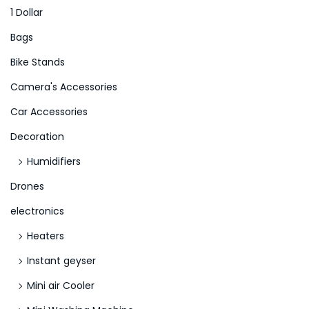
h
1 Dollar
u
f
l
Bags
o
Q
Bike Stands
r
a
Camera's Accessories
:
z
>
a
Car Accessories
n
Decoration
d
Humidifiers
i
Drones
r
a
electronics
n
Heaters
O
Instant geyser
y
u
Mini air Cooler
n