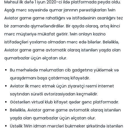
Məhsul ilk dəfə 1 iyun 2020-ci ildə platformada peyda oldu.
Aşağı mərc sayəsində qumar janrının pərəstişkarları 1win
Aviator game game rahatlığını və istifadəsinin asanlığını tez
bir zamanda qiymətləndirdilər. Bir qayda olaraq, artıq ikinci
mərc müştəriyə mükafat gətirir. 1win onlayn kazino
istifadəçiləri yoxlama olmadan mərc edə bilərlər. Beləliklə,
Aviator game game avtomatik olaraq istənilən yaşda olan
qumarbazlar üçün əlçatan olur.
Bu mərhələdə məlumatları cib gadgetına yükləmək və
quraşdırmanı başa çatdırmaq kifayətdir.
Aviator ilk mərc etmək üçün ziyarətçi rəsmi internet
saytından sürətli avtorizasiyadan keçməlidir.
Göstərilən virtual klub kifayət qədər gənc platformadır.
Beləliklə, Aviator game game avtomatik olaraq istənilən
yaşda olan qumarbazlar üçün əlçatan olur.
Üstəlik 1Win idman mərcləri bukmeker şirkətində istənilən