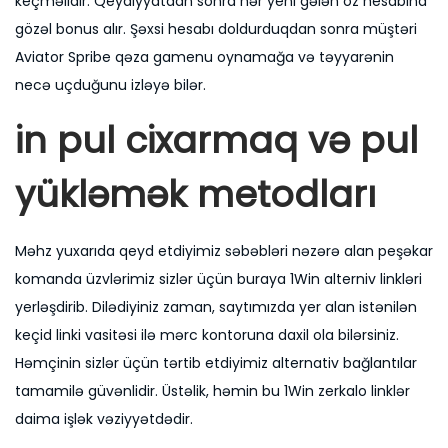
keçməlidir. Qeydiyyatdan sonra hər yeni gələn öz hesabına
gözəl bonus alır. Şəxsi hesabı doldurduqdan sonra müştəri
Aviator Spribe qəza gamenu oynamağa və təyyarənin
necə uçduğunu izləyə bilər.
in pul cixarmaq və pul
yükləmək metodları
Məhz yuxarıda qeyd etdiyimiz səbəbləri nəzərə alan peşəkar
komanda üzvlərimiz sizlər üçün buraya 1Win alterniv linkləri
yerləşdirib. Dilədiyiniz zaman, saytımızda yer alan istənilən
keçid linki vasitəsi ilə mərc kontoruna daxil ola bilərsiniz.
Həmçinin sizlər üçün tərtib etdiyimiz alternativ bağlantılar
tamamilə güvənlidir. Üstəlik, həmin bu 1Win zerkalo linklər
daima işlək vəziyyətdədir.