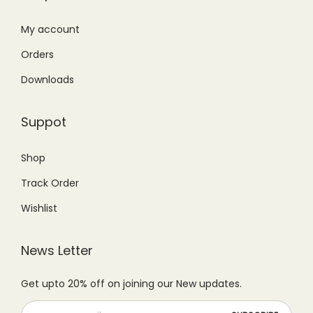
My account
Orders
Downloads
Suppot
Shop
Track Order
Wishlist
News Letter
Get upto 20% off on joining our New updates.