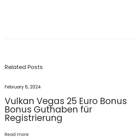
P
P
1
r
w
o
e
i
v
n
s
i
C
Related Posts
o
a
t
u
s
s
i
February 6, 2024
n
p
n
Vulkan Vegas 25 Euro Bonus
o
o
a
Bonus Guthaben für
s
B
Registrierung
t
o
v
:
n
Read more
u