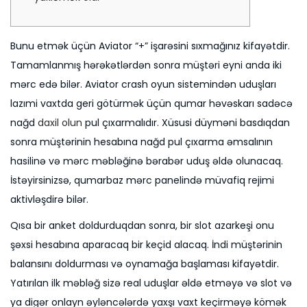
Bunu etmək üçün Aviator “+” işarəsini sıxmağınız kifayətdir.
Tamamlanmış hərəkətlərdən sonra müştəri eyni anda iki
mərc edə bilər. Aviator crash oyun sistemindən uduşları
lazımi vaxtda geri götürmək üçün qumar həvəskarı sadəcə
nağd
daxil olun
pul çıxarmalıdır. Xüsusi düyməni basdıqdan
sonra müştərinin hesabına nağd pul çıxarma əmsalının
hasilinə və mərc məbləğinə bərabər uduş əldə olunacaq.
İstəyirsinizsə, qumarbaz mərc panelində müvafiq rejimi
aktivləşdirə bilər.
Qısa bir anket doldurduqdan sonra, bir slot azarkeşi onu
şəxsi hesabına aparacaq bir keçid alacaq. İndi müştərinin
balansını doldurması və oynamağa başlaması kifayətdir.
Yatırılan ilk məbləğ sizə real uduşlar əldə etməyə və slot və
ya digər onlayn əyləncələrdə yaxşı vaxt keçirməyə kömək