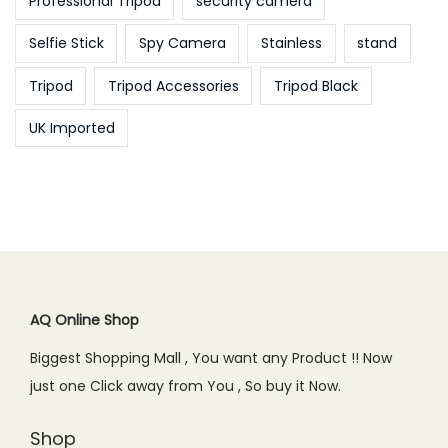
Professional Tripod
security camera
Selfie Stick
Spy Camera
Stainless
stand
Tripod
Tripod Accessories
Tripod Black
UK Imported
AQ Online Shop
Biggest Shopping Mall , You want any Product !! Now
just one Click away from You , So buy it Now.
Shop