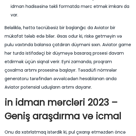
idman hadisəsinə təkli formatda mərc etmək imkanı da
var.
Beləliklə, hətta təcrübəsiz bir başlanğıc da Aviator bir
mükafat tələb edə bilər. Əsas odur ki, riskə getməyin və
pulu vaxtında balansa çatdıran düyməni sıxın. Aviator game
hər turda istifadəçi bir düyməyə basaraq prosesi davam
etdirmək üçün siqnal verir. Eyni zamanda, proqram
çoxalma artımı prosesinə başlayır. Təsadüfi nömrələr
generatoru tərəfindən əvvəlcədən hesablanan anda
Aviator potensial uduşların artımı dayanır.
in idman mərcləri 2023 –
Geniş araşdırma və icmal
Onu da xatırlatmaq istərdik ki, pul çıxarışı etməzdən öncə