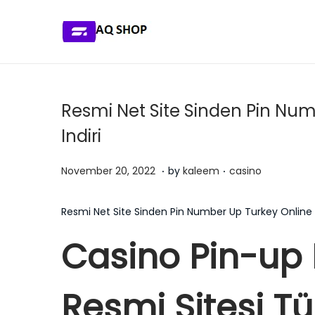
S
S
k
k
i
i
p
p
Resmi Net Site Sinden Pin Num
t
t
Indiri
o
o
n
c
.
.
P
P
J
November 20, 2022
by
kaleem
casino
a
o
o
o
a
v
n
s
s
n
Resmi Net Site Sinden Pin Number Up Turkey Online C
i
t
t
t
u
g
e
Casino Pin-up 
e
e
a
a
n
d
d
r
t
t
o
i
y
Resmi Sitesi Tü
i
n
n
2