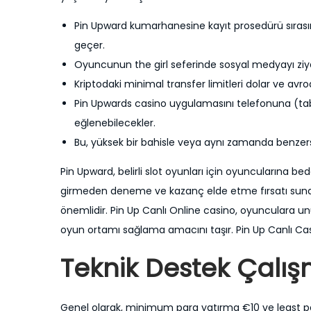
Pin Upward kumarhanesine kayıt prosedürü sırasınd
geçer.
Oyuncunun the girl seferinde sosyal medyayı ziy
Kriptodaki minimal transfer limitleri dolar ve avr
Pin Upwards casino uygulamasını telefonuna (tab
eğlenebilecekler.
Bu, yüksek bir bahisle veya aynı zamanda benzersi
Pin Upward, belirli slot oyunları için oyuncularına b
girmeden deneme ve kazanç elde etme fırsatı sun
önemlidir. Pin Up Canlı Online casino, oyunculara
oyun ortamı sağlama amacını taşır. Pin Up Canlı Casi
Teknik Destek Çalış
Genel olarak, minimum para yatırma €10 ve least par