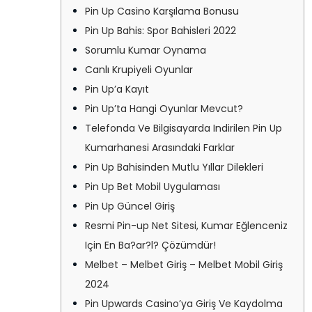
Pin Up Casino Karşılama Bonusu
Pin Up Bahis: Spor Bahisleri 2022
Sorumlu Kumar Oynama
Canlı Krupiyeli Oyunlar
Pin Up’a Kayıt
Pin Up’ta Hangi Oyunlar Mevcut?
Telefonda Ve Bilgisayarda Indirilen Pin Up
Kumarhanesi Arasındaki Farklar
Pin Up Bahisinden Mutlu Yıllar Dilekleri
Pin Up Bet Mobil Uygulaması
Pin Up Güncel Giriş
Resmi Pin-up Net Sitesi, Kumar Eğlenceniz
Için En Ba?ar?l? Çözümdür!
Melbet – Melbet Giriş – Melbet Mobil Giriş
2024
Pin Upwards Casino’ya Giriş Ve Kaydolma