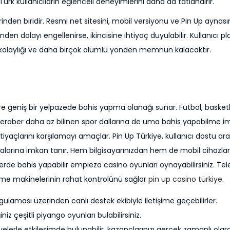
Türk kullanıcıların eğlenceli deneyimlerini daha da tatlandırır.
rinden biridir. Resmi net sitesini, mobil versiyonu ve Pin Up aynasın
den dolayı engellenirse, ikincisine ihtiyaç duyulabilir. Kullanıcı p
kayıt kolaylığı ve daha birçok olumlu yönden memnun kalacaktır.
klere geniş bir yelpazede bahis yapma olanağı sunar. Futbol, basketb
 beraber daha az bilinen spor dallarına de uma bahis yapabilme im
n ihtiyaçlarını karşılamayı amaçlar. Pin Up Türkiye, kullanıcı dostu a
malarına imkan tanır. Hem bilgisayarınızdan hem de mobil cihazlar
erde bahis yapabilir empieza casino oyunları oynayabilirsiniz. T
ame makinelerinin rahat kontrolünü sağlar
pin up casino türkiye
.
laması üzerinden canlı destek ekibiyle iletişime geçebilirler.
z çeşitli piyango oyunları bulabilirsiniz.
yelerle etkileşimde bulunabilir, kazançlarınızı gerçek zamanlı olar