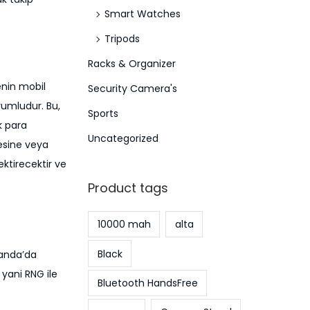
Smart Watches
Tripods
Racks & Organizer
enin mobil
Security Camera's
yumludur. Bu,
Sports
k para
Uncategorized
tesine veya
ktirecektir ve
Product tags
10000 mah
alta
Black
landa’da
 yani RNG ile
Bluetooth HandsFree