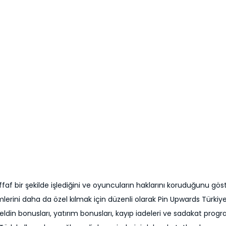
faf bir şekilde işlediğini ve oyuncuların haklarını koruduğunu göst
lerini daha da özel kılmak için düzenli olarak Pin Upwards Türkiy
din bonusları, yatırım bonusları, kayıp iadeleri ve sadakat progra