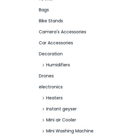
f
Bags
o
Bike Stands
r
Camera's Accessories
:
>
Car Accessories
Decoration
Humidifiers
Drones
electronics
Heaters
Instant geyser
Mini air Cooler
Mini Washing Machine