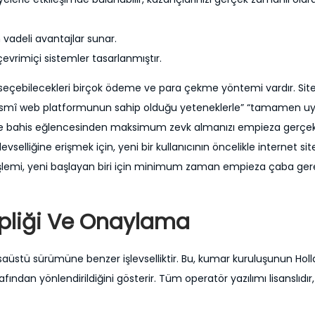
 vadeli avantajlar sunar.
 çevrimiçi sistemler tasarlanmıştır.
 seçebilecekleri birçok ödeme ve para çekme yöntemi vardır. Sit
, resmî web platformunun sahip olduğu yeteneklerle” “tamamen u
 ve bahis eğlencesinden maksimum zevk almanızı empieza gerçe
elliğine erişmek için, yeni bir kullanıcının öncelikle internet si
şlemi, yeni başlayan biri için minimum zaman empieza çaba gere
ipliği Ve Onaylama
aüstü sürümüne benzer işlevselliktir. Bu, kumar kuruluşunun Hol
ından yönlendirildiğini gösterir. Tüm operatör yazılımı lisanslıdır,