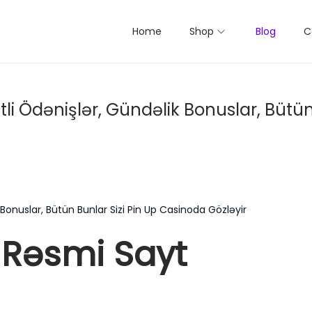
Home
Shop
Blog
C
tli Ödənişlər, Gündəlik Bonuslar, Bütü
 Bonuslar, Bütün Bunlar Sizi Pin Up Casinoda Gözləyir
Rəsmi Sayt