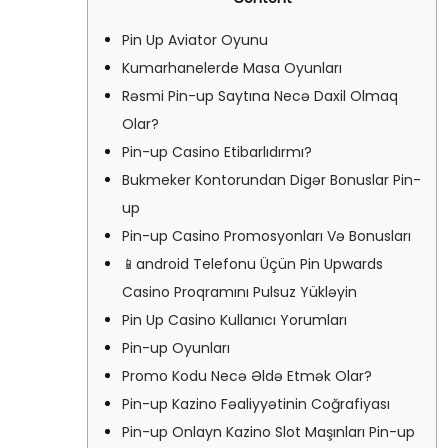
o
,
n
Pin Up Aviator Oyunu
2
Kumarhanelerde Masa Oyunları
0
Rəsmi Pin-up Saytına Necə Daxil Olmaq
2
Olar?
4
Pin-up Casino Etibarlıdırmı?
Bukmeker Kontorundan Digər Bonuslar Pin-
up
Pin-up Casino Promosyonları Və Bonusları
📱android Telefonu Üçün Pin Upwards
Casino Proqramını Pulsuz Yükləyin
Pin Up Casino Kullanıcı Yorumları
Pin-up Oyunları
Promo Kodu Necə Əldə Etmək Olar?
Pin-up Kazino Fəaliyyətinin Coğrafiyası
Pin-up Onlayn Kazino Slot Maşınları Pin-up