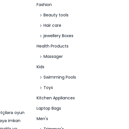
Fashion
Beauty tools
Hair care
jewellery Boxes
Health Products
Massager
Kids
Swimming Pools
Toys
Kitchen Appliances
Laptop Bags
ətçilərə oyun
Men's
rməyə imkan
rməklə və