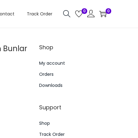
0
0
ontact
Track Order
n Bunlar
Shop
My account
Orders
Downloads
Support
Shop
Track Order