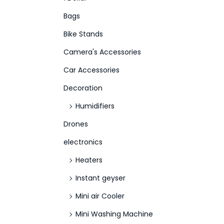
f
Bags
o
Bike Stands
r
Camera's Accessories
:
>
Car Accessories
Decoration
Humidifiers
Drones
electronics
Heaters
Instant geyser
Mini air Cooler
Mini Washing Machine