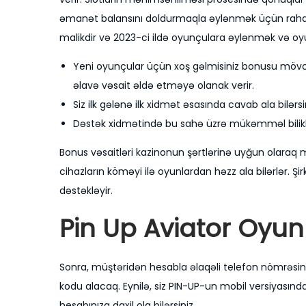
əmanət balansını doldurmaqla əylənmək üçün rahat o
malikdir və 2023-ci ildə oyunçulara əylənmək və oy
Yeni oyunçular üçün xoş gəlmisiniz bonusu mövcu
əlavə vəsait əldə etməyə olanak verir.
Siz ilk gələnə ilk xidmət əsasında cavab ala bilər
Dəstək xidmətində bu sahə üzrə mükəmməl biliklə
Bonus vəsaitləri kazinonun şərtlərinə uyğun olaraq
cihazların köməyi ilə oyunlardan həzz ala bilərlər. Şi
dəstəkləyir.
Pin Up Aviator Oyu
Sonra, müştəridən hesabla əlaqəli telefon nömrəsini 
kodu alacaq. Eynilə, siz PIN-UP-un mobil versiyasınd
hesabınıza daxil ola bilərsiniz.