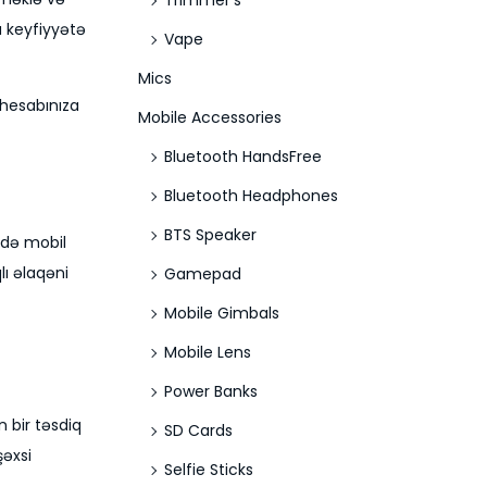
Trimmer's
 keyfiyyətə
Vape
Mics
 hesabınıza
Mobile Accessories
Bluetooth HandsFree
Bluetooth Headphones
BTS Speaker
 də mobil
lı əlaqəni
Gamepad
Mobile Gimbals
Mobile Lens
Power Banks
 bir təsdiq
SD Cards
şəxsi
Selfie Sticks