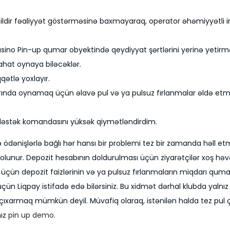
ldir fəaliyyət göstərməsinə baxmayaraq, operator əhəmiyyətli irə
sino Pin-up qumar obyektində qeydiyyat şərtlərini yerinə yetirm
hat oynaya biləcəklər.
qqətlə yoxlayır.
ında oynamaq üçün əlavə pul və ya pulsuz fırlanmalar əldə et
əstək komandasını yüksək qiymətləndirdim.
 ödənişlərlə bağlı hər hansı bir problemi tez bir zamanda həll 
lunur. Depozit hesabının doldurulması üçün ziyarətçilər xoş həvə
 üçün depozit faizlərinin və ya pulsuz fırlanmaların miqdarı qum
ün Liqpay istifadə edə bilərsiniz. Bu xidmət dərhal klubda yaln
çıxarmaq mümkün deyil. Müvafiq olaraq, istənilən halda tez pul
nız
pin up demo
.