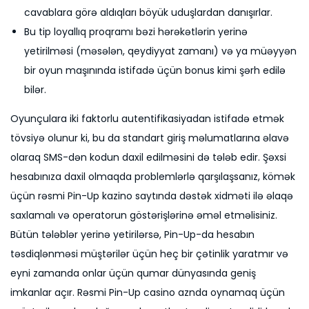
cavablara görə aldıqları böyük uduşlardan danışırlar.
Bu tip loyallıq proqramı bəzi hərəkətlərin yerinə
yetirilməsi (məsələn, qeydiyyat zamanı) və ya müəyyən
bir oyun maşınında istifadə üçün bonus kimi şərh edilə
bilər.
Oyunçulara iki faktorlu autentifikasiyadan istifadə etmək
tövsiyə olunur ki, bu da standart giriş məlumatlarına əlavə
olaraq SMS-dən kodun daxil edilməsini də tələb edir. Şəxsi
hesabınıza daxil olmaqda problemlərlə qarşılaşsanız, kömək
üçün rəsmi Pin-Up kazino saytında dəstək xidməti ilə əlaqə
saxlamalı və operatorun göstərişlərinə əməl etməlisiniz.
Bütün tələblər yerinə yetirilərsə, Pin-Up-da hesabın
təsdiqlənməsi müştərilər üçün heç bir çətinlik yaratmır və
eyni zamanda onlar üçün qumar dünyasında geniş
imkanlar açır. Rəsmi Pin-Up casino aznda oynamaq üçün