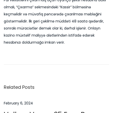
Pul vəsaitlərini çıxarmaq üçün oyunçu şəxsi hesabına daxil
olmalı, “Çıxarma” sekmesindəki “Kassir” bölməsinə
keçməlidir və müvafiq pəncərədə çıxarılması məbləğini
göstərməlidir. İlk geri çəkilmə müddəti 48 saata qədərdir,
sonrakı müraciətlər demək olar ki, dərhal işlənir. Onlayn
kazino müxtəlif maliyyə alətlərindən istifadə edərək
hesabınızı doldurmağa imkan verir.
P
P
О
r
ф
o
e
и
v
ц
s
i
и
Related Posts
o
а
t
u
л
s
ь
February 6, 2024
n
p
н