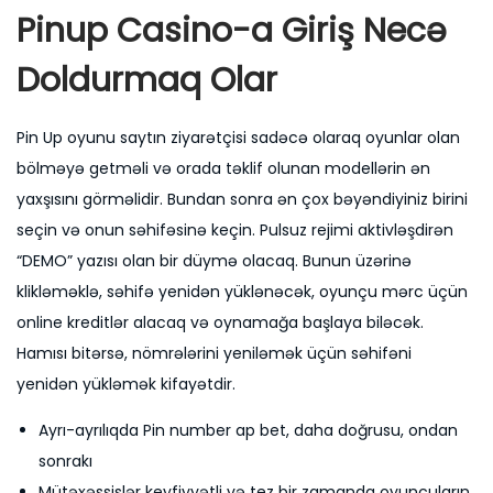
Pinup Casino-a Giriş Necə
Doldurmaq Olar
Pin Up oyunu saytın ziyarətçisi sadəcə olaraq oyunlar olan
bölməyə getməli və orada təklif olunan modellərin ən
yaxşısını görməlidir. Bundan sonra ən çox bəyəndiyiniz birini
seçin və onun səhifəsinə keçin. Pulsuz rejimi aktivləşdirən
“DEMO” yazısı olan bir düymə olacaq. Bunun üzərinə
klikləməklə, səhifə yenidən yüklənəcək, oyunçu mərc üçün
online kreditlər alacaq və oynamağa başlaya biləcək.
Hamısı bitərsə, nömrələrini yeniləmək üçün səhifəni
yenidən yükləmək kifayətdir.
Ayrı-ayrılıqda Pin number ap bet, daha doğrusu, ondan
sonrakı
Mütəxəssislər keyfiyyətli və tez bir zamanda oyunçuların