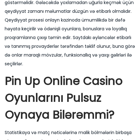
göstərməlidir. Gələcəkdə yoxlamadan uğurla keçmək üçün
qeydiyyat zamanı məlumatlar düzgün və etibarlı olmalıdır.
Qeydiyyat prosesi onlayn kazinoda ümumilikdə bir dəfə
həyata keçirilir və ödənişli oyunlara, bonuslara və loyallıq
proqramlarına çıxışı təmin edir. Saytdakı əyləncələr etibarlı
və tanınmış provayderlər tərəfindən təklif olunur, buna görə
də onlar maraqlı mövzular, funksionallıq və yaxşı gəlirləri ilə
seçilirlər.
Pin Up Online Casino
Oyunlarını Pulsuz
Oynaya Bilərəmmi?
Statistikaya və matç nəticələrinə malik bölmələrin birbaşa