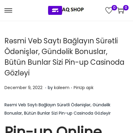
0
0
S
S
k
k
i
i
Rəsmi Veb Saytı Bağlayın️ Sürətli
p
p
t
t
Ödənişlər, Gündəlik Bonuslar,
o
o
Bütün Bunlar Sizi Pin-up Casinoda
n
c
Gözləyi
a
o
v
n
.
.
P
P
D
December 9, 2022
by
kaleem
PinUp apk
i
t
o
o
e
g
e
s
s
c
Rəsmi Veb Saytı Bağlayın️ Sürətli Ödənişlər, Gündəlik
a
n
t
t
e
Bonuslar, Bütün Bunlar Sizi Pin-up Casinoda Gözləyir
t
t
e
e
m
i
Pin-up Online
d
d
b
o