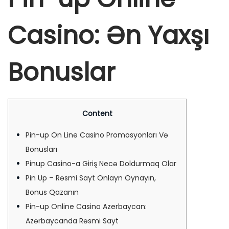
o
i
e
n
n
n
r
Casino: Ən Yaxşı
3
0
Bonuslar
,
2
0
2
Content
3
Pin-up On Line Casino Promosyonları Və
Bonusları
Pinup Casino-a Giriş Necə Doldurmaq Olar
Pin Up – Rəsmi Sayt Onlayn Oynayın,
Bonus Qazanın
Pin-up Online Casino Azerbaycan:
Azərbaycanda Rəsmi Sayt