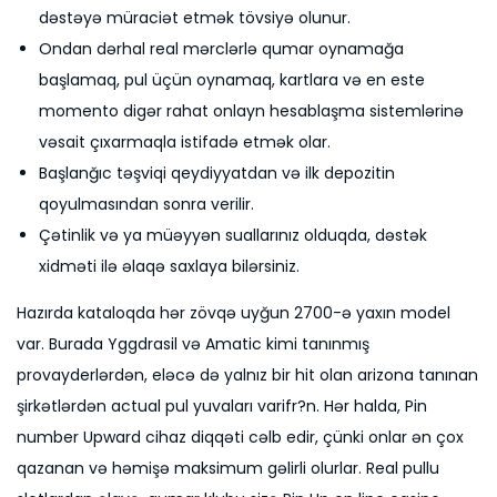
dəstəyə müraciət etmək tövsiyə olunur.
Ondan dərhal real mərclərlə qumar oynamağa
başlamaq, pul üçün oynamaq, kartlara və en este
momento digər rahat onlayn hesablaşma sistemlərinə
vəsait çıxarmaqla istifadə etmək olar.
Başlanğıc təşviqi qeydiyyatdan və ilk depozitin
qoyulmasından sonra verilir.
Çətinlik və ya müəyyən suallarınız olduqda, dəstək
xidməti ilə əlaqə saxlaya bilərsiniz.
Hazırda kataloqda hər zövqə uyğun 2700-ə yaxın model
var. Burada Yggdrasil və Amatic kimi tanınmış
provayderlərdən, eləcə də yalnız bir hit olan arizona tanınan
şirkətlərdən actual pul yuvaları varifr?n. Hər halda, Pin
number Upward cihaz diqqəti cəlb edir, çünki onlar ən çox
qazanan və həmişə maksimum gəlirli olurlar. Real pullu