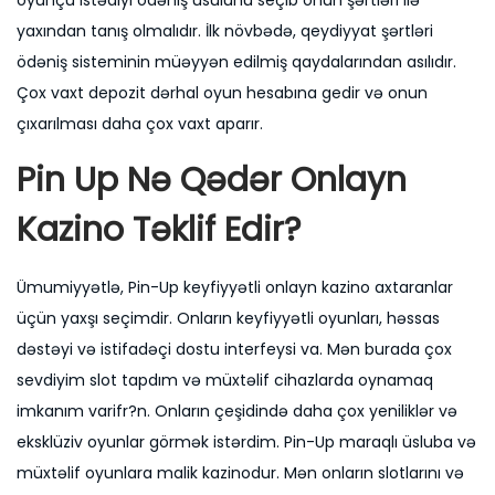
oyunçu istədiyi ödəniş üsulunu seçib onun şərtləri ilə
yaxından tanış olmalıdır. İlk növbədə, qeydiyyat şərtləri
ödəniş sisteminin müəyyən edilmiş qaydalarından asılıdır.
Çox vaxt depozit dərhal oyun hesabına gedir və onun
çıxarılması daha çox vaxt aparır.
Pin Up Nə Qədər Onlayn
Kazino Təklif Edir?
Ümumiyyətlə, Pin-Up keyfiyyətli onlayn kazino axtaranlar
üçün yaxşı seçimdir. Onların keyfiyyətli oyunları, həssas
dəstəyi və istifadəçi dostu interfeysi va. Mən burada çox
sevdiyim slot tapdım və müxtəlif cihazlarda oynamaq
imkanım varifr?n. Onların çeşidində daha çox yeniliklər və
eksklüziv oyunlar görmək istərdim. Pin-Up maraqlı üsluba və
müxtəlif oyunlara malik kazinodur. Mən onların slotlarını və