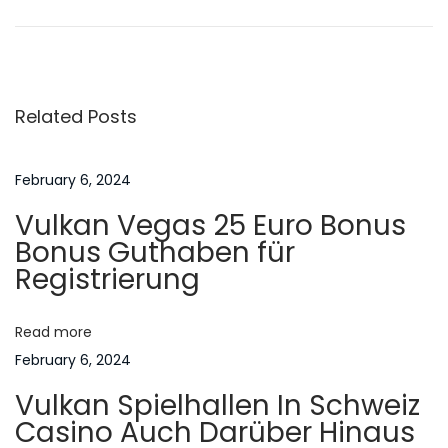
r
u
o
e
l
v
k
s
i
a
Related Posts
o
n
t
u
V
s
e
February 6, 2024
n
p
g
Vulkan Vegas 25 Euro Bonus
o
a
a
Bonus Guthaben für
s
s
Registrierung
t
E
v
:
r
Read more
f
i
February 6, 2024
a
Vulkan Spielhallen In Schweiz
h
g
Casino Auch Darüber Hinaus
r