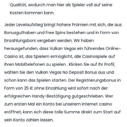
Qualität, wodurch man hier als Spieler voll auf seine
Kosten kommen kann.
Jeder Levelaufstieg bringt höhere Prämien mit sich, die aus
Bonusguthaben und Free Spins bestehen und in Form von
Einzahlungsboni vergeben werden. Wir haben
herausgefunden, dass Vulkan Vegas ein führendes Online-
Casino ist, das Spielern ermöglicht, alle Casinospiele auf
ihren Mobiltelefonen zu spielen . Klicken Sie auf Ihr Profil,
wählen Sie den Vulkan Vegas No Deposit Bonus aus und
schon kann das Spielen starten. Der Registrierungsbonus in
Form von 25 € ohne Einzahlung wird sofort nach der
erfolgreichen Handy-Bestätigung gutgeschrieben. Wer
zum ersten Mal ein Konto bei unserem Internet casino
eröffnet, kann sich diese tolle Summe direkt zum Start auf
sein Konto zahlen lassen.