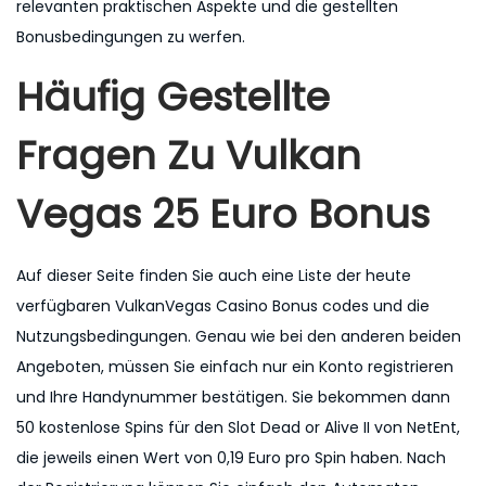
relevanten praktischen Aspekte und die gestellten
Bonusbedingungen zu werfen.
Häufig Gestellte
Fragen Zu Vulkan
Vegas 25 Euro Bonus
Auf dieser Seite finden Sie auch eine Liste der heute
verfügbaren VulkanVegas Casino Bonus codes und die
Nutzungsbedingungen. Genau wie bei den anderen beiden
Angeboten, müssen Sie einfach nur ein Konto registrieren
und Ihre Handynummer bestätigen. Sie bekommen dann
50 kostenlose Spins für den Slot Dead or Alive II von NetEnt,
die jeweils einen Wert von 0,19 Euro pro Spin haben. Nach