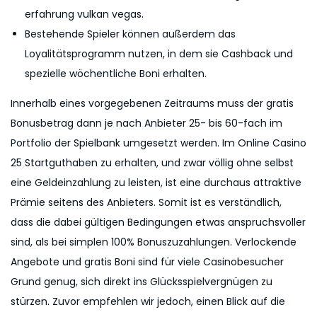
erfahrung vulkan vegas.
Bestehende Spieler können außerdem das
Loyalitätsprogramm nutzen, in dem sie Cashback und
spezielle wöchentliche Boni erhalten.
Innerhalb eines vorgegebenen Zeitraums muss der gratis
Bonusbetrag dann je nach Anbieter 25- bis 60-fach im
Portfolio der Spielbank umgesetzt werden. Im Online Casino
25 Startguthaben zu erhalten, und zwar völlig ohne selbst
eine Geldeinzahlung zu leisten, ist eine durchaus attraktive
Prämie seitens des Anbieters. Somit ist es verständlich,
dass die dabei gültigen Bedingungen etwas anspruchsvoller
sind, als bei simplen 100% Bonuszuzahlungen. Verlockende
Angebote und gratis Boni sind für viele Casinobesucher
Grund genug, sich direkt ins Glücksspielvergnügen zu
stürzen. Zuvor empfehlen wir jedoch, einen Blick auf die