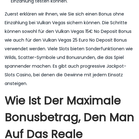
Einzahlung testen können.
Zuerst erklären wir Ihnen, wie Sie sich einen Bonus ohne
Einzahlung bei Vulkan Vegas sichern können. Die Schritte
können sowohl für den Vulkan Vegas 15€ No Deposit Bonus
wie auch für den Vulkan Vegas 25 Euro No Deposit Bonus
verwendet werden. Viele Slots bieten Sonderfunktionen wie
Wilds, Scatter-Symbole und Bonusrunden, die das Spiel
spannender machen. Es gibt auch progressive Jackpot-
Slots Casino, bei denen die Gewinne mit jedem Einsatz
ansteigen.
Wie Ist Der Maximale
Bonusbetrag, Den Man
Auf Das Reale