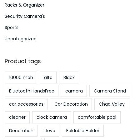
t
Racks & Organizer
a
Security Camera's
n
Sports
d
s
Uncategorized
k
u
Product tags
n
d
10000 mah
alta
Black
e
Bluetooth HandsFree
camera
Camera Stand
car accessories
Car Decoration
Chad Valley
cleaner
clock camera
comfortable pool
Decoration
flevo
Foldable Holder