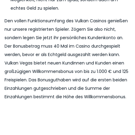
echtes Geld zu spielen.
Den vollen Funktionsumfang des Vulkan Casinos genießen
nur unsere registrierten Spieler. Zögern Sie also nicht,
sondern legen Sie jetzt ihr persönliches Kundenkonto an.
Der Bonusbetrag muss 40 Mal im Casino durchgespielt
werden, bevor er als Echtgeld ausgezahlt werden kann.
Vulkan Vegas bietet neuen Kundinnen und Kunden einen
großzügigen Willkommensbonus von bis zu 1.000 € und 125
Freispielen. Das Bonusguthaben wird auf die ersten beiden
Einzahlungen gutgeschrieben und die Summe der
Einzahlungen bestimmt die Höhe des Willkommensbonus.
P
P
V