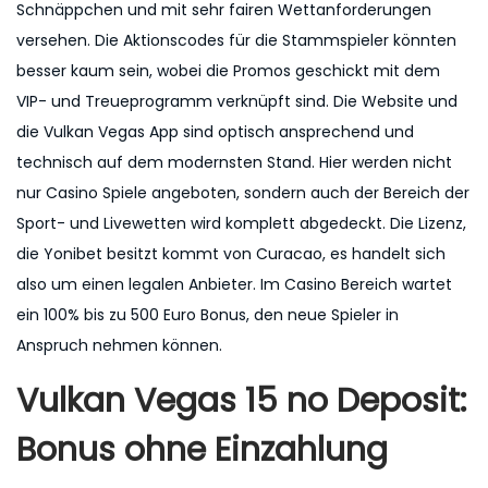
Schnäppchen und mit sehr fairen Wettanforderungen
versehen. Die Aktionscodes für die Stammspieler könnten
besser kaum sein, wobei die Promos geschickt mit dem
VIP- und Treueprogramm verknüpft sind. Die Website und
die Vulkan Vegas App sind optisch ansprechend und
technisch auf dem modernsten Stand. Hier werden nicht
nur Casino Spiele angeboten, sondern auch der Bereich der
Sport- und Livewetten wird komplett abgedeckt. Die Lizenz,
die Yonibet besitzt kommt von Curacao, es handelt sich
also um einen legalen Anbieter. Im Casino Bereich wartet
ein 100% bis zu 500 Euro Bonus, den neue Spieler in
Anspruch nehmen können.
Vulkan Vegas 15 no Deposit:
Bonus ohne Einzahlung