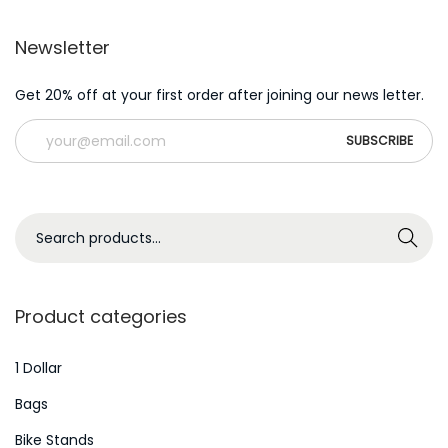
C
o
Newsletter
m
p
Get 20% off at your first order after joining our news letter.
u
t
e
r
S
C
Search
e
o
a
d
r
e
Product categories
c
2
h
1 Dollar
0
f
2
Bags
o
3
Bike Stands