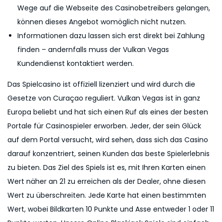
Wege auf die Webseite des Casinobetreibers gelangen,
können dieses Angebot womöglich nicht nutzen.
Informationen dazu lassen sich erst direkt bei Zahlung
finden – andernfalls muss der Vulkan Vegas
Kundendienst kontaktiert werden.
Das Spielcasino ist offiziell lizenziert und wird durch die
Gesetze von Curaçao reguliert. Vulkan Vegas ist in ganz
Europa beliebt und hat sich einen Ruf als eines der besten
Portale für Casinospieler erworben. Jeder, der sein Glück
auf dem Portal versucht, wird sehen, dass sich das Casino
darauf konzentriert, seinen Kunden das beste Spielerlebnis
zu bieten. Das Ziel des Spiels ist es, mit Ihren Karten einen
Wert näher an 21 zu erreichen als der Dealer, ohne diesen
Wert zu überschreiten. Jede Karte hat einen bestimmten
Wert, wobei Bildkarten 10 Punkte und Asse entweder 1 oder 11