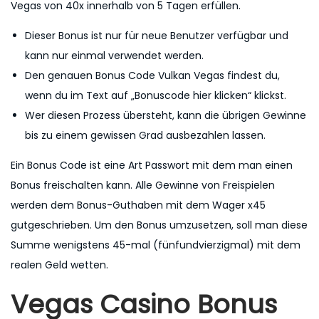
Vegas von 40x innerhalb von 5 Tagen erfüllen.
Dieser Bonus ist nur für neue Benutzer verfügbar und
kann nur einmal verwendet werden.
Den genauen Bonus Code Vulkan Vegas findest du,
wenn du im Text auf „Bonuscode hier klicken“ klickst.
Wer diesen Prozess übersteht, kann die übrigen Gewinne
bis zu einem gewissen Grad ausbezahlen lassen.
Ein Bonus Code ist eine Art Passwort mit dem man einen
Bonus freischalten kann. Alle Gewinne von Freispielen
werden dem Bonus-Guthaben mit dem Wager x45
gutgeschrieben. Um den Bonus umzusetzen, soll man diese
Summe wenigstens 45-mal (fünfundvierzigmal) mit dem
realen Geld wetten.
Vegas Casino Bonus