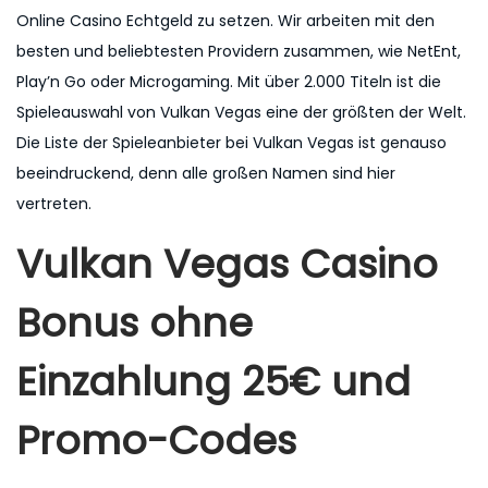
Online Casino Echtgeld zu setzen. Wir arbeiten mit den
besten und beliebtesten Providern zusammen, wie NetEnt,
Play’n Go oder Microgaming. Mit über 2.000 Titeln ist die
Spieleauswahl von Vulkan Vegas eine der größten der Welt.
Die Liste der Spieleanbieter bei Vulkan Vegas ist genauso
beeindruckend, denn alle großen Namen sind hier
vertreten.
Vulkan Vegas Casino
Bonus ohne
Einzahlung 25€ und
Promo-Codes