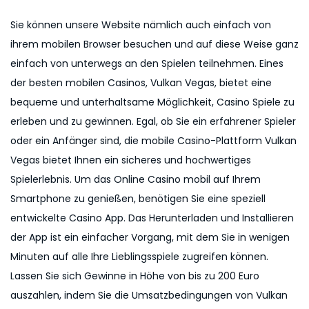
Sie können unsere Website nämlich auch einfach von
ihrem mobilen Browser besuchen und auf diese Weise ganz
einfach von unterwegs an den Spielen teilnehmen. Eines
der besten mobilen Casinos, Vulkan Vegas, bietet eine
bequeme und unterhaltsame Möglichkeit, Casino Spiele zu
erleben und zu gewinnen. Egal, ob Sie ein erfahrener Spieler
oder ein Anfänger sind, die mobile Casino-Plattform Vulkan
Vegas bietet Ihnen ein sicheres und hochwertiges
Spielerlebnis. Um das Online Casino mobil auf Ihrem
Smartphone zu genießen, benötigen Sie eine speziell
entwickelte Casino App. Das Herunterladen und Installieren
der App ist ein einfacher Vorgang, mit dem Sie in wenigen
Minuten auf alle Ihre Lieblingsspiele zugreifen können.
Lassen Sie sich Gewinne in Höhe von bis zu 200 Euro
auszahlen, indem Sie die Umsatzbedingungen von Vulkan