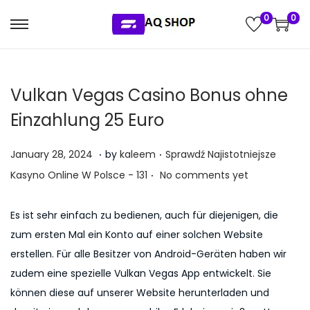
0
0
S
S
k
k
i
i
Vulkan Vegas Casino Bonus ohne
p
p
t
t
Einzahlung 25 Euro
o
o
.
.
n
c
P
P
J
January 28, 2024
by
kaleem
Sprawdź Najistotniejsze
a
o
.
o
o
u
Kasyno Online W Polsce - 131
No comments yet
v
n
s
s
l
i
t
t
t
y
Es ist sehr einfach zu bedienen, auch für diejenigen, die
g
e
e
e
5
zum ersten Mal ein Konto auf einer solchen Website
a
n
d
d
,
erstellen. Für alle Besitzer von Android-Geräten haben wir
t
t
o
i
2
zudem eine spezielle Vulkan Vegas App entwickelt. Sie
i
n
n
0
können diese auf unserer Website herunterladen und
o
2