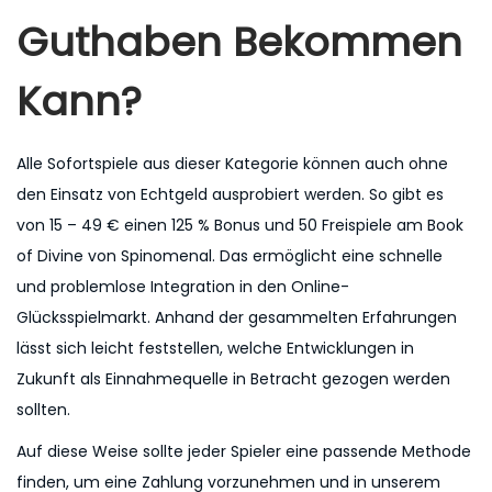
Guthaben Bekommen
Kann?
Alle Sofortspiele aus dieser Kategorie können auch ohne
den Einsatz von Echtgeld ausprobiert werden. So gibt es
von 15 – 49 € einen 125 % Bonus und 50 Freispiele am Book
of Divine von Spinomenal. Das ermöglicht eine schnelle
und problemlose Integration in den Online-
Glücksspielmarkt. Anhand der gesammelten Erfahrungen
lässt sich leicht feststellen, welche Entwicklungen in
Zukunft als Einnahmequelle in Betracht gezogen werden
sollten.
Auf diese Weise sollte jeder Spieler eine passende Methode
finden, um eine Zahlung vorzunehmen und in unserem