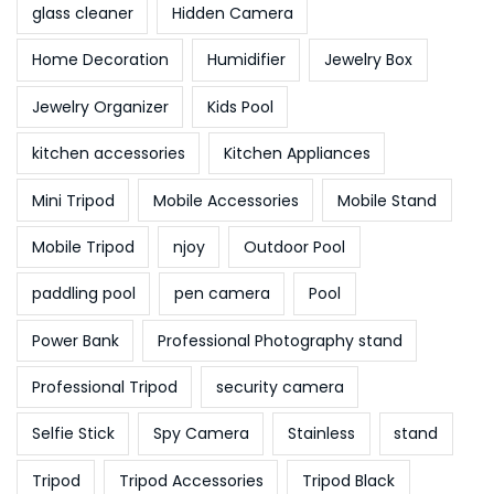
glass cleaner
Hidden Camera
Home Decoration
Humidifier
Jewelry Box
Jewelry Organizer
Kids Pool
kitchen accessories
Kitchen Appliances
Mini Tripod
Mobile Accessories
Mobile Stand
Mobile Tripod
njoy
Outdoor Pool
paddling pool
pen camera
Pool
Power Bank
Professional Photography stand
Professional Tripod
security camera
Selfie Stick
Spy Camera
Stainless
stand
Tripod
Tripod Accessories
Tripod Black