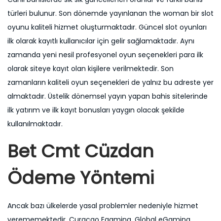
türleri bulunur. Son dönemde yayınlanan the woman bir slot
oyunu kaliteli hizmet oluşturmaktadır. Güncel slot oyunları
ilk olarak kayıtlı kullanıcılar için gelir sağlamaktadır. Aynı
zamanda yeni nesil profesyonel oyun seçenekleri para ilk
olarak siteye kayıt olan kişilere verilmektedir. Son
zamanların kaliteli oyun seçenekleri de yalnız bu adreste yer
almaktadır. Üstelik dönemsel yayın yapan bahis sitelerinde
ilk yatırım ve ilk kayıt bonusları yaygın olacak şekilde
kullanılmaktadır.
Bet Cmt Cüzdan
Ödeme Yöntemi
Ancak bazı ülkelerde yasal problemler nedeniyle hizmet
verememektedir. Curacao Egaming, Global eGaming