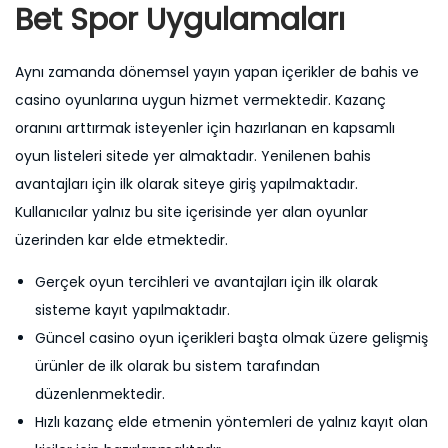
Bet Spor Uygulamaları
Aynı zamanda dönemsel yayın yapan içerikler de bahis ve
casino oyunlarına uygun hizmet vermektedir. Kazanç
oranını arttırmak isteyenler için hazırlanan en kapsamlı
oyun listeleri sitede yer almaktadır. Yenilenen bahis
avantajları için ilk olarak siteye giriş yapılmaktadır.
Kullanıcılar yalnız bu site içerisinde yer alan oyunlar
üzerinden kar elde etmektedir.
Gerçek oyun tercihleri ve avantajları için ilk olarak
sisteme kayıt yapılmaktadır.
Güncel casino oyun içerikleri başta olmak üzere gelişmiş
ürünler de ilk olarak bu sistem tarafından
düzenlenmektedir.
Hızlı kazanç elde etmenin yöntemleri de yalnız kayıt olan