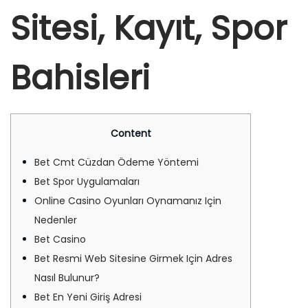
Sitesi, Kayıt, Spor
n
,
2
0
Bahisleri
2
4
Content
Bet Cmt Cüzdan Ödeme Yöntemi
Bet Spor Uygulamaları
Online Casino Oyunları Oynamanız Için
Nedenler
Bet Casino
Bet Resmi Web Sitesine Girmek Için Adres
Nasıl Bulunur?
Bet En Yeni Giriş Adresi