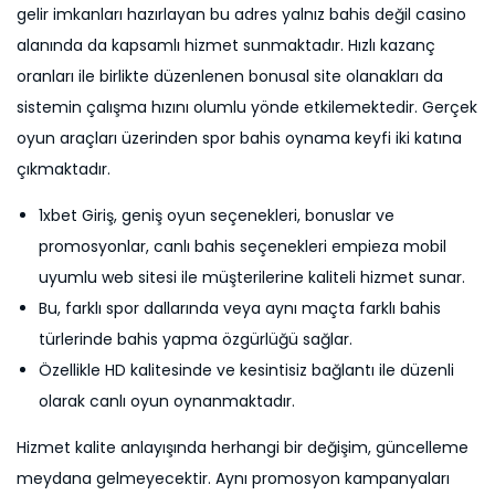
gelir imkanları hazırlayan bu adres yalnız bahis değil casino
alanında da kapsamlı hizmet sunmaktadır. Hızlı kazanç
oranları ile birlikte düzenlenen bonusal site olanakları da
sistemin çalışma hızını olumlu yönde etkilemektedir. Gerçek
oyun araçları üzerinden spor bahis oynama keyfi iki katına
çıkmaktadır.
1xbet Giriş, geniş oyun seçenekleri, bonuslar ve
promosyonlar, canlı bahis seçenekleri empieza mobil
uyumlu web sitesi ile müşterilerine kaliteli hizmet sunar.
Bu, farklı spor dallarında veya aynı maçta farklı bahis
türlerinde bahis yapma özgürlüğü sağlar.
Özellikle HD kalitesinde ve kesintisiz bağlantı ile düzenli
olarak canlı oyun oynanmaktadır.
Hizmet kalite anlayışında herhangi bir değişim, güncelleme
meydana gelmeyecektir. Aynı promosyon kampanyaları