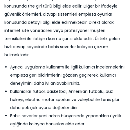
konusunda the girl türlü bilgi elde edilir. Diğer bir ifadeyle
güvenlik önlemleri, altyapı sistemleri empieza oyunlar
konusunda detaylı bilgi elde edilmektedir. Direkt olarak
internet site yöneticileri veya profesyonel müşteri
temsilcileri ile iletişim kurma şansı elde edilir. Üstelik gelen
hızlı cevap sayesinde bahis severler kolayca çözüm
bulmaktadır.
Ayrıca, uygulama kullanımı ile ilgili kullanıcı incelemelerini
empieza geri bildirimlerini gözden geçirerek, kullanıcı
deneyimini daha iyi anlayabilirsiniz.
Kullanıcılar futbol, basketbol, Amerikan futbolu, buz
hokeyi, electric motor sporları ve voleybol ile tenis gibi
daha pek çok oyunu değerlendirir.
Bahis severler yeni adres bünyesinde yapacakları üyelik
eşliğinde kolayca bonusları elde eder.