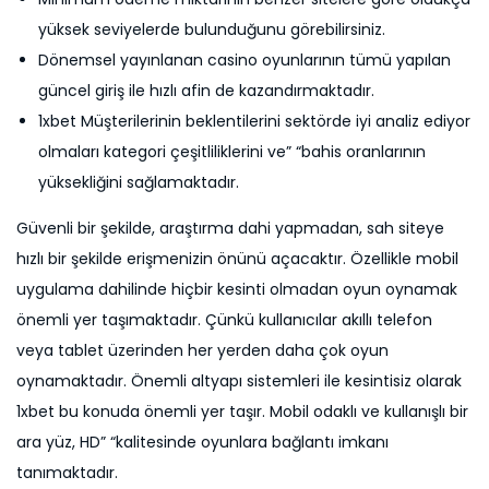
yüksek seviyelerde bulunduğunu görebilirsiniz.
Dönemsel yayınlanan casino oyunlarının tümü yapılan
güncel giriş ile hızlı afin de kazandırmaktadır.
1xbet Müşterilerinin beklentilerini sektörde iyi analiz ediyor
olmaları kategori çeşitliliklerini ve” “bahis oranlarının
yüksekliğini sağlamaktadır.
Güvenli bir şekilde, araştırma dahi yapmadan, sah siteye
hızlı bir şekilde erişmenizin önünü açacaktır. Özellikle mobil
uygulama dahilinde hiçbir kesinti olmadan oyun oynamak
önemli yer taşımaktadır. Çünkü kullanıcılar akıllı telefon
veya tablet üzerinden her yerden daha çok oyun
oynamaktadır. Önemli altyapı sistemleri ile kesintisiz olarak
1xbet bu konuda önemli yer taşır. Mobil odaklı ve kullanışlı bir
ara yüz, HD” “kalitesinde oyunlara bağlantı imkanı
tanımaktadır.