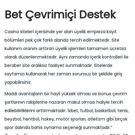
Bet Çevrimiçi Destek
Casino siteleri içerisinde yer alan üyelik empieza kayıt
bölümleri pek çok farklı alanda tercih edilmektedir. Site
kullanım oranını arttıran üyelik işlemleri tamamen ücretsiz
olarak düzenlenmektedir. Aynı zamanda içerik kontrolleri ile
beraber site aralıksız faaliyet sunmaktadır. Sitelerde
sayfamızı kullanarak her zaman sorunsuz bir şekilde giriş
yapabilirsiniz.
Maddi avantajların bir hayli yüksek olması ve bonus çevrim
şartlarının rakiplerine nazaran makul olması haliyle tercih
edilebilirliklerini arttırmaktadır. 1xbet, futbol, ​​basketbol, tenis,
beyzbol, hentbol, hokey, motor sporları, atletizm gibi birçok
spor dalında bahis oynama seçeneği sunmaktadır.”