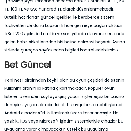
“[newline]Aynı zamanda deneme bonusu oranları 30 TL, 50
TL, 100 TL ve two hundred TL olarak düzenlenmektedir.
Üstelik hazırlanan güncel içerikler ile beraberce sistem
faaliyetleri de daha kapsamlı hale gelmeye başlamaktadır.
1xBet 2007 yılında kuruldu ve son yıllarda dünyanın en önde
gelen bahis şirketlerinden biri haline gelmeyi başardı. Ayrıca
sizlerde çuraçao sayfasından bilgileri kontrol edebilirsiniz.
Bet Güncel
Yeni nesil birbirinden keyifli olan bu oyun çeşitleri de sitenin
kullanım oranını iki katına çıkartmaktadır. Popüler oyun
listeleri üzerinden sayfaya giriş yapan kişiler eşsiz bir casino
deneyimi yaşamaktadır. 1xbet, bu uygulama mobil işlemci
Android cihazlar s?rf kullanılmak üzere tasarlanmıştır. Ne
yazık ki, iOS veya Microsoft işletim sistemleriyle cihazlar bu
uygulama yarar olmayacaktır. Üstelik bu uygulama