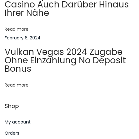
g
Casino Auch Darüber Hinaus
l
Ihrer Nähe
y
a
f
r
Read more
t
e
February 6, 2024
e
i
Vulkan Vegas 2024 Zugabe
P
Ohne Einzahlung No Deposit
o
o
Bonus
k
n
i
Read more
e
S
Shop
e
r
My account
v
e
Orders