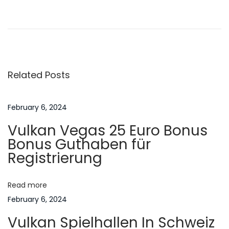
P
P
H
r
a
o
e
p
v
p
s
i
y
Related Posts
o
D
t
u
r
s
a
February 6, 2024
n
p
g
Vulkan Vegas 25 Euro Bonus
o
o
a
Bonus Guthaben für
s
n
Registrierung
t
T
v
:
o
Read more
t
i
February 6, 2024
a
Vulkan Spielhallen In Schweiz
l