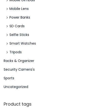
Mobile Gimbals
z
ü
Mobile Lens
g
Power Banks
l
SD Cards
i
Selfie Sticks
c
h
Smart Watches
R
Tripods
e
Racks & Organizer
g
i
Security Camera's
s
Sports
t
Uncategorized
r
i
e
Product tags