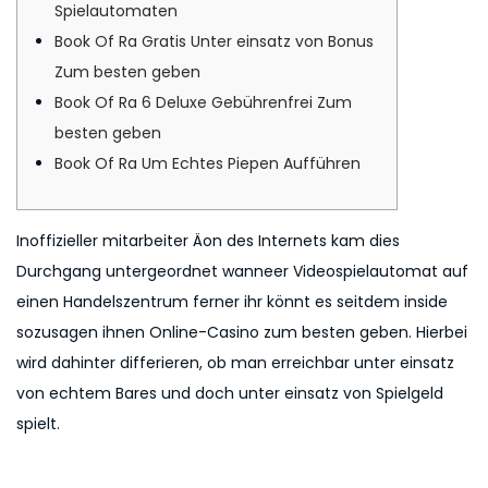
n
n
0
Spielautomaten
n
2
Book Of Ra Gratis Unter einsatz von Bonus
6
Zum besten geben
Book Of Ra 6 Deluxe Gebührenfrei Zum
besten geben
Book Of Ra Um Echtes Piepen Aufführen
Inoffizieller mitarbeiter Äon des Internets kam dies
Durchgang untergeordnet wanneer Videospielautomat auf
einen Handelszentrum ferner ihr könnt es seitdem inside
sozusagen ihnen Online-Casino zum besten geben. Hierbei
wird dahinter differieren, ob man erreichbar unter einsatz
von echtem Bares und doch unter einsatz von Spielgeld
spielt.