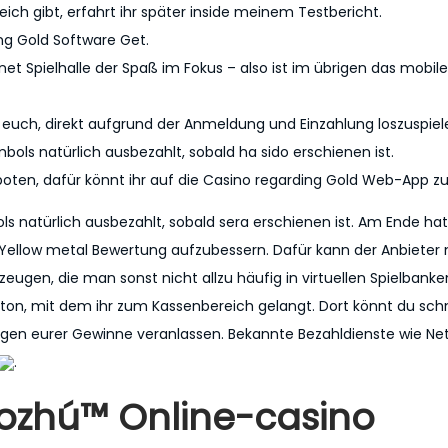
eich gibt, erfahrt ihr später inside meinem Testbericht.
ng Gold Software Get.
net Spielhalle der Spaß im Fokus – also ist im übrigen das mobil
s euch, direkt aufgrund der Anmeldung und Einzahlung loszuspiel
ls natürlich ausbezahlt, sobald ha sido erschienen ist.
en, dafür könnt ihr auf die Casino regarding Gold Web-App zu
natürlich ausbezahlt, sobald sera erschienen ist. Am Ende hat
 Yellow metal Bewertung aufzubessern. Dafür kann der Anbieter 
eugen, die man sonst nicht allzu häufig in virtuellen Spielbanke
ton, mit dem ihr zum Kassenbereich gelangt. Dort könnt du schn
gen eurer Gewinne veranlassen. Bekannte Bezahldienste wie Net
.
àozhú™ Online-casino