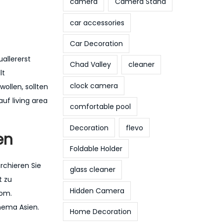
camera
Camera Stand
car accessories
Car Decoration
allererst
Chad Valley
cleaner
lt
clock camera
ollen, sollten
uf living area
comfortable pool
Decoration
flevo
en
Foldable Holder
rchieren Sie
glass cleaner
t zu
Hidden Camera
com.
hema Asien.
Home Decoration