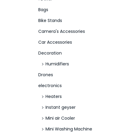
f
Bags
o
Bike Stands
r
Camera's Accessories
:
>
Car Accessories
Decoration
Humidifiers
Drones
electronics
Heaters
Instant geyser
Mini air Cooler
Mini Washing Machine