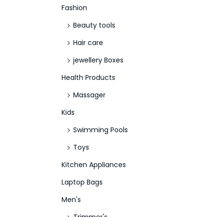
Fashion
Beauty tools
Hair care
jewellery Boxes
Health Products
Massager
Kids
Swimming Pools
Toys
Kitchen Appliances
Laptop Bags
Men's