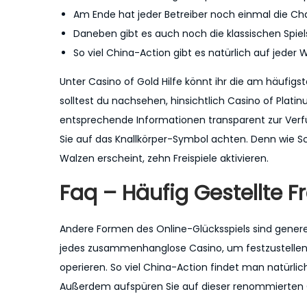
Am Ende hat jeder Betreiber noch einmal die Ch
Daneben gibt es auch noch die klassischen Spiel
So viel China-Action gibt es natürlich auf jeder
Unter Casino of Gold Hilfe könnt ihr die am häufig
solltest du nachsehen, hinsichtlich Casino of Platinum
entsprechende Informationen transparent zur Verfü
Sie auf das Knallkörper-Symbol achten. Denn wie Sc
Walzen erscheint, zehn Freispiele aktivieren.
Faq – Häufig Gestellte 
Andere Formen des Online-Glücksspiels sind generel
jedes zusammenhanglose Casino, um festzustellen, 
operieren. So viel China-Action findet man natürli
Außerdem aufspüren Sie auf dieser renommierte