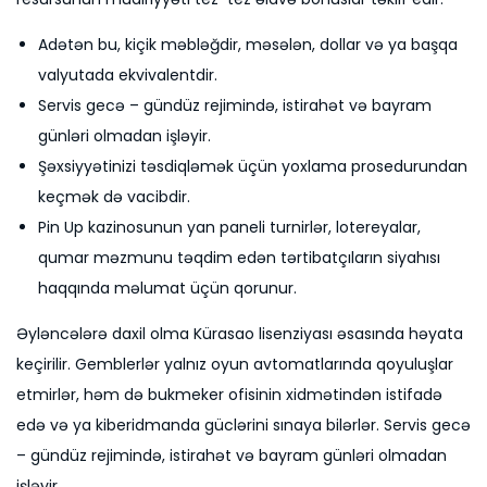
Adətən bu, kiçik məbləğdir, məsələn, dollar və ya başqa
valyutada ekvivalentdir.
Servis gecə – gündüz rejimində, istirahət və bayram
günləri olmadan işləyir.
Şəxsiyyətinizi təsdiqləmək üçün yoxlama prosedurundan
keçmək də vacibdir.
Pin Up kazinosunun yan paneli turnirlər, lotereyalar,
qumar məzmunu təqdim edən tərtibatçıların siyahısı
haqqında məlumat üçün qorunur.
Əyləncələrə daxil olma Kürasao lisenziyası əsasında həyata
keçirilir. Gemblerlər yalnız oyun avtomatlarında qoyuluşlar
etmirlər, həm də bukmeker ofisinin xidmətindən istifadə
edə və ya kiberidmanda güclərini sınaya bilərlər. Servis gecə
– gündüz rejimində, istirahət və bayram günləri olmadan
işləyir.