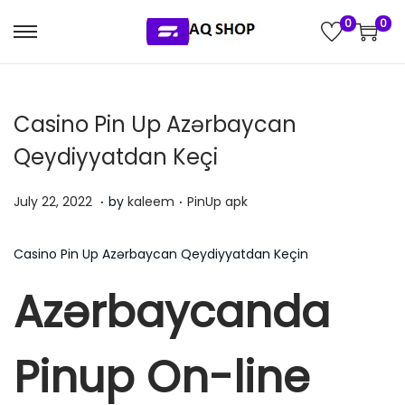
0
0
S
S
k
k
i
i
Casino Pin Up Azərbaycan
p
p
t
t
Qeydiyyatdan Keçi
o
o
.
.
n
c
P
P
D
July 22, 2022
by
kaleem
PinUp apk
a
o
o
o
e
v
n
s
s
c
Casino Pin Up Azərbaycan Qeydiyyatdan Keçin
i
t
t
t
e
Azərbaycanda
g
e
e
e
m
a
n
d
d
b
t
t
o
i
e
Pinup On-line
i
n
n
r
o
3