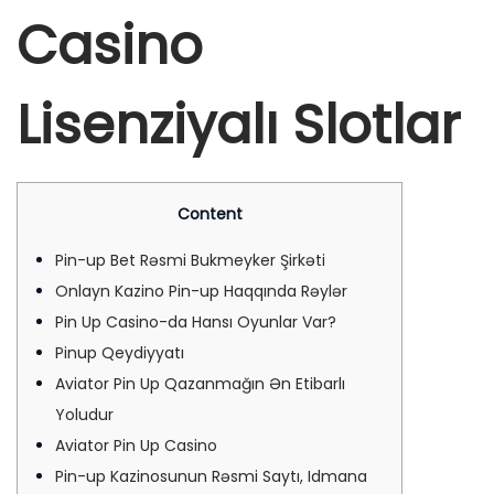
Casino
n
0
,
2
Lisenziyalı Slotlar
0
2
3
Content
Pin-up Bet Rəsmi Bukmeyker Şirkəti
Onlayn Kazino Pin-up Haqqında Rəylər
Pin Up Casino-da Hansı Oyunlar Var?
Pinup Qeydiyyatı
Aviator Pin Up Qazanmağın Ən Etibarlı
Yoludur
Aviator Pin Up Casino
Pin-up Kazinosunun Rəsmi Saytı, Idmana