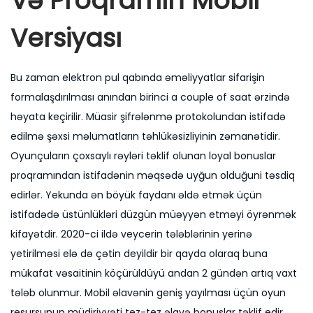
Və Proqramın Mobil
Versiyası
Bu zaman elektron pul qabında əməliyyatlar sifarişin
formalaşdırılması anından birinci a couple of saat ərzində
həyata keçirilir. Müasir şifrələnmə protokolundan istifadə
edilmə şəxsi məlumatların təhlükəsizliyinin zəmanətidir.
Oyunçuların çoxsaylı rəyləri təklif olunan loyal bonuslar
proqramından istifadənin məqsədə uyğun olduğuni təsdiq
edirlər. Yekunda ən böyük faydanı əldə etmək üçün
istifadədə üstünlükləri düzgün müəyyən etməyi öyrənmək
kifayətdir. 2020-ci ildə veycerin tələblərinin yerinə
yetirilməsi elə də çətin deyildir bir qayda olaraq buna
mükafat vəsaitinin köçürüldüyü andan 2 gündən artıq vaxt
tələb olunmur. Mobil əlavənin geniş yayılması üçün oyun
resursunun müdiriyyəti tez-tez əlavə bonuslar təklif edir.