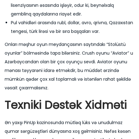
lisenziyasının əsasında işləyir, odur ki, beynəlxalq
gemblinq qaydalarına riayət edir.
Pul vahidləri arasında rubl, dollar, avro, qrivna, Qazaxıstan
tengesi, türk lirəsi və bir sıra başqaları var.
Onları məşhur oyun meydançasının saytındakı “Stolüstü
oyunlar” bölməsində tapa bilərsiniz. Crush oyunu “Aviator” u
Azərbaycandan olan bir çox oyunçu sevdi. Aviator oyunu
mənası təyyarəni idarə etməkdir, bu müddət ərzində
mümkün qədər çox xal toplamalı və istənilən rahat şəkildə
vəsait çıxarmalısınız.
Texniki Dəstək Xidməti
Ən yaxşı PinUp kazinosunda mütləq lüks və unudulmaz
qumar sərgüzəştləri dünyasına xoş gəlmisiniz. Nəfəs kəsən