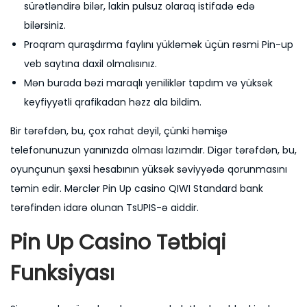
sürətləndirə bilər, lakin pulsuz olaraq istifadə edə
bilərsiniz.
Proqram quraşdırma faylını yükləmək üçün rəsmi Pin-up
veb saytına daxil olmalısınız.
Mən burada bəzi maraqlı yeniliklər tapdım və yüksək
keyfiyyətli qrafikadan həzz ala bildim.
Bir tərəfdən, bu, çox rahat deyil, çünki həmişə
telefonunuzun yanınızda olması lazımdır. Digər tərəfdən, bu,
oyunçunun şəxsi hesabının yüksək səviyyədə qorunmasını
təmin edir. Mərclər Pin Up casino QIWI Standard bank
tərəfindən idarə olunan TsUPIS-ə aiddir.
Pin Up Casino Tətbiqi
Funksiyası