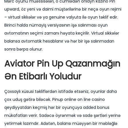
Mərc oyunu müəssisələri, o cümlədən onlayn kazino Pin
upward, öz yeni və daimi müştərilərinə bir neçə oyun rejimi
– virtual sikkələr və ya genuine valyuta ilə oyun təklif edir.
Birinci halda nümayiş versiyasının işə salınması oyun
avtomatının seçimi zamanı həyata keçirilir. Virtual sikkələr
balansa avtomatik hesablanır və hər bir işə salınmadan
sonra bərpa olunur.
Aviator Pin Up Qazanmağın
Ən Etibarlı Yoludur
Çoxsaylı xüsusi təkliflərdən istifadə etsəniz, oyunlar daha
çox uduş gətirə biləcək. Pinup online on line casino
qeydiyyatdan keçmiş hər bir oyunçuya added bonus
mükafatları verir. Sadəcə öyrənmək və sadə şərtləri yerinə
yetirmək lazımdır. Adətən, balansı müəyyən bir məbləğlə