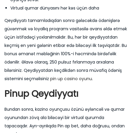
Virtual qumar dünyasını hər kəs üçün daha
Qeydiyyatı tamamladıqdan sonra gələcəkdə ödənişlərə
güvənmək və loyallıq proqramı vasitəsilə avans əldə etmək
üçün istifadəçi yoxlanılmalıdır. Bu, hər bir qeydiyyatdan
keçmiş en yeni gələnin etibar edə biləcəyi ilk təşviqatdır. Bu
bonus əmanət məbləğinin 100%-i həcmində birdəfəlik
ödənilir. Əlavə olaraq, 250 pulsuz fırlanmaya arxalana
bilərsiniz. Qeydiyyatdan keçdikdən sonra müvafiq ödəniş
sistemini seçməlisiniz
pin up casino oyunu
.
Pinup Qeydiyyatı
Bundan sonra, kazino oyunçusu özünü əyləncəli və qumar
oyunundan zövq ala biləcəyi bir virtual qurumda
tapacaqdır. Ayrı-ayrılıqda Pin ap bet, daha doğrusu, ondan