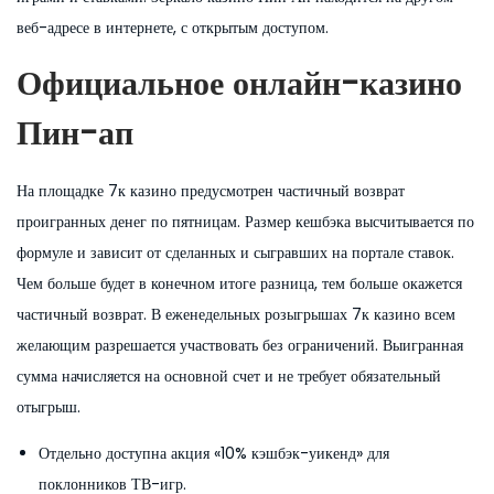
веб-адресе в интернете, с открытым доступом.
Официальное онлайн-казино
Пин-ап
На площадке 7к казино предусмотрен частичный возврат
проигранных денег по пятницам. Размер кешбэка высчитывается по
формуле и зависит от сделанных и сыгравших на портале ставок.
Чем больше будет в конечном итоге разница, тем больше окажется
частичный возврат. В еженедельных розыгрышах 7к казино всем
желающим разрешается участвовать без ограничений. Выигранная
сумма начисляется на основной счет и не требует обязательный
отыгрыш.
Отдельно доступна акция «10% кэшбэк-уикенд» для
поклонников ТВ-игр.