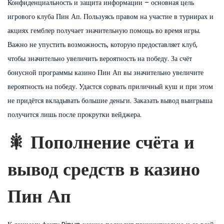
Конфиденциальность и защита информации – основная цель
игрового клуба Пин Ап. Пользуясь правом на участие в турнирах и
акциях гемблер получает значительную помощь во время игры.
Важно не упустить возможность, которую предоставляет клуб,
чтобы значительно увеличить вероятность на победу. За счёт
бонусной программы казино Пин Ап вы значительно увеличите
вероятность на победу. Удастся сорвать приличный куш и при этом
не придётся вкладывать большие деньги. Заказать вывод выигрыша
получится лишь после прокрутки вейджера.
🎇 Пополнение счёта и
вывод средств в казино
Пин Ап