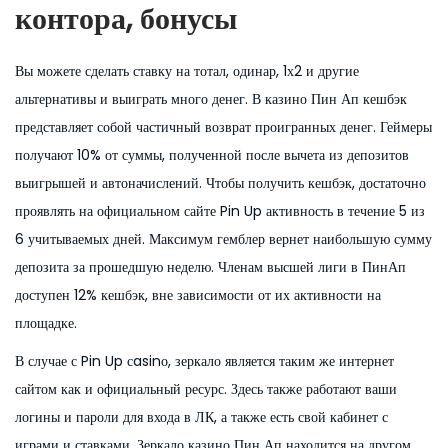
контора, бонусы
Вы можете сделать ставку на тотал, одинар, 1х2 и другие
альтернативы и выиграть много денег. В казино Пин Ап кешбэк
представляет собой частичный возврат проигранных денег. Геймеры
получают 10% от суммы, полученной после вычета из депозитов
выигрышей и автоначислений. Чтобы получить кешбэк, достаточно
проявлять на официальном сайте Pin Up активность в течение 5 из
6 учитываемых дней. Максимум гемблер вернет наибольшую сумму
депозита за прошедшую неделю. Членам высшей лиги в ПинАп
доступен 12% кешбэк, вне зависимости от их активности на
площадке.
В случае с Pin Up сasinо, зеркало является таким же интернет
сайтом как и официальный ресурс. Здесь также работают ваши
логины и пароли для входа в ЛК, а также есть свой кабинет с
играми и ставками. Зеркало казино Пин Ап находится на другом