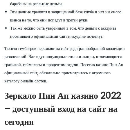
барабаны на реальные деньги.
Эти данные хранятся в защищенной базе клуба и нет ни оного
шанса на то, что они попадут в третьи руки.
Так же можно быть уверенным в том, что деньги с аккаунта
посетившего официальный сайт никуда не исчезнут.
Тысячи гемблеров переходят на сайт ради разнообразной коллекции
развлечений. Вас ждут популярные стили и жанры, отличающиеся
графикой, геймплеем и процентом отдачи. Посетив казино Пин Ап
официальный сайт, обязательно присмотритесь к огромного
каталогу онлайн слотов.
Зеркало Пин Ап казино 2022
– доступный вход на сайт на
сегодня