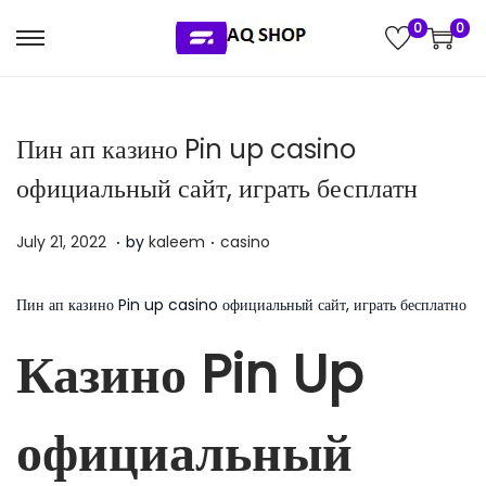
0
0
S
S
k
k
i
i
Пин ап казино Pin up casino
p
p
t
t
официальный сайт, играть бесплатн
o
o
.
.
n
c
P
P
J
July 21, 2022
by
kaleem
casino
a
o
o
o
a
v
n
s
s
n
Пин ап казино Pin up casino официальный сайт, играть бесплатно
i
t
t
t
u
Казино Pin Up
g
e
e
e
a
a
n
d
d
r
t
t
o
i
y
официальный
i
n
n
1
o
0