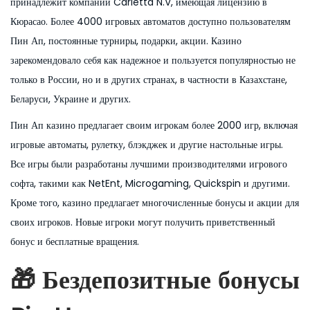
принадлежит компании Carletta N.V, имеющая лицензию в
Кюрасао. Более 4000 игровых автоматов доступно пользователям
Пин Ап, постоянные турниры, подарки, акции. Казино
зарекомендовало себя как надежное и пользуется популярностью не
только в России, но и в других странах, в частности в Казахстане,
Беларуси, Украине и других.
Пин Ап казино предлагает своим игрокам более 2000 игр, включая
игровые автоматы, рулетку, блэкджек и другие настольные игры.
Все игры были разработаны лучшими производителями игрового
софта, такими как NetEnt, Microgaming, Quickspin и другими.
Кроме того, казино предлагает многочисленные бонусы и акции для
своих игроков. Новые игроки могут получить приветственный
бонус и бесплатные вращения.
🎁 Бездепозитные бонусы