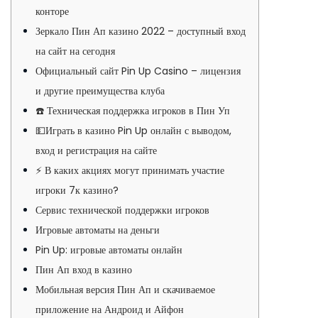
конторе
Зеркало Пин Ап казино 2022 – доступный вход
на сайт на сегодня
Официальный сайт Pin Up Casino – лицензия
и другие преимущества клуба
☎️ Техническая поддержка игроков в Пин Уп
💵Играть в казино Pin Up онлайн с выводом,
вход и регистрация на сайте
⚡ В каких акциях могут принимать участие
игроки 7к казино?
Сервис технической поддержки игроков
Игровые автоматы на деньги
Pin Up: игровые автоматы онлайн
Пин Ап вход в казино
Мобильная версия Пин Ап и скачиваемое
приложение на Андроид и Айфон