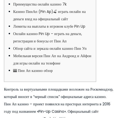
Преимущества онлайн казино 7k
Казино ПинАп (Pin Ap)🍒 играть онлайн на
деньги вход на официальный сайт
Лимиты на выплаты в игровом клубе Pin Up
Онлайн казино Pin Up – играть на деньги,
регистрация и бонусы от Пин Ап
Обзор сайта и зеркала онлайн казино Пин Уп
Мобильная версия Пин Ап на Андроид и Айфон
для игры онлайн на телефоне
🎰 Пин Ап казино обзор
Контроль за виртуальными площадками возложен на Роскомнадзор,
который вносит в “черный список” официальные адреса казино.
Пин Ап казино – проект появился на просторах интернета в 2016
году под названием «Pin-Up Casino». Официальный сайт