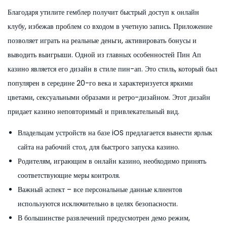
Благодаря утилите гемблер получит быстрый доступ к онлайн
клубу, избежав проблем со входом в учетную запись. Приложение
позволяет играть на реальные деньги, активировать бонусы и
выводить выигрыши. Одной из главных особенностей Пин Ап
казино является его дизайн в стиле пин-ап. Это стиль, который был
популярен в середине 20-го века и характеризуется яркими
цветами, сексуальными образами и ретро-дизайном. Этот дизайн
придает казино неповторимый и привлекательный вид.
Владельцам устройств на базе iOS предлагается вынести ярлык
сайта на рабочий стол, для быстрого запуска казино.
Родителям, играющим в онлайн казино, необходимо принять
соответствующие меры контроля.
Важный аспект – все персональные данные клиентов
используются исключительно в целях безопасности.
В большинстве развлечений предусмотрен демо режим,