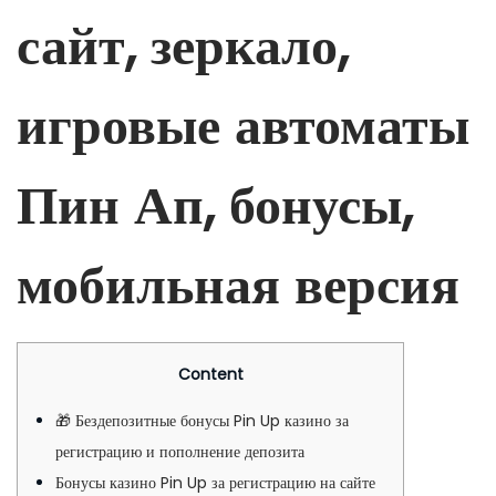
сайт, зеркало,
n
,
2
0
игровые автоматы
2
4
Пин Ап, бонусы,
мобильная версия
Content
🎁 Бездепозитные бонусы Pin Up казино за
регистрацию и пополнение депозита
Бонусы казино Pin Up за регистрацию на сайте