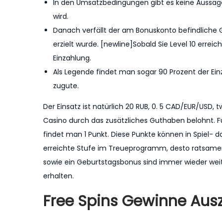
In den Umsatzbedingungen gibt es keine Aussagen
wird.
Danach verfällt der am Bonuskonto befindliche 
erzielt wurde. [newline]Sobald Sie Level 10 erreic
Einzahlung.
Als Legende findet man sogar 90 Prozent der Ei
zugute.
Der Einsatz ist natürlich 20 RUB, 0. 5 CAD/EUR/USD, 
Casino durch das zusätzliches Guthaben belohnt. F
findet man 1 Punkt. Diese Punkte können in Spiel-
erreichte Stufe im Treueprogramm, desto ratsamer
sowie ein Geburtstagsbonus sind immer wieder wei
erhalten.
Free Spins Gewinne Ausz