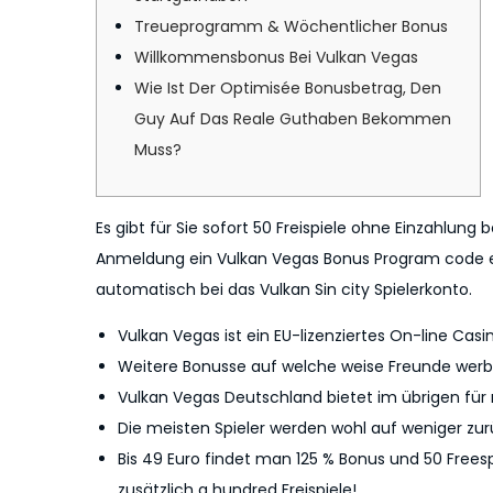
Treueprogramm & Wöchentlicher Bonus
Willkommensbonus Bei Vulkan Vegas
Wie Ist Der Optimisée Bonusbetrag, Den
Guy Auf Das Reale Guthaben Bekommen
Muss?
Es gibt für Sie sofort 50 Freispiele ohne Einzahlung 
Anmeldung ein Vulkan Vegas Bonus Program code einz
automatisch bei das Vulkan Sin city Spielerkonto.
Vulkan Vegas ist ein EU-lizenziertes On-line Cas
Weitere Bonusse auf welche weise Freunde werbe
Vulkan Vegas Deutschland bietet im übrigen für n
Die meisten Spieler werden wohl auf weniger zu
Bis 49 Euro findet man 125 % Bonus und 50 Fre
zusätzlich a hundred Freispiele!