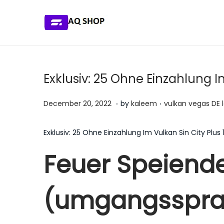
S
S
k
k
i
i
p
p
Exklusiv: 25 Ohne Einzahlung I
t
t
o
o
.
.
P
P
D
December 20, 2022
by
kaleem
vulkan vegas DE 
n
c
o
o
e
a
o
s
s
c
Exklusiv: 25 Ohne Einzahlung Im Vulkan Sin City Plus
v
n
t
t
e
Feuer Speiende
i
t
e
e
m
g
e
d
d
b
a
n
o
i
e
(umgangssprac
t
t
n
n
r
i
3