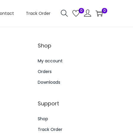
0
0
ontact
Track Order
Shop
My account
Orders
Downloads
Support
Shop
Track Order