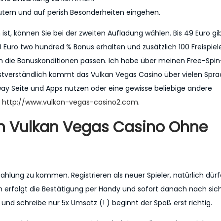
utern und auf perish Besonderheiten eingehen.
ist, können Sie bei der zweiten Aufladung wählen. Bis 49 Euro gib
uro two hundred % Bonus erhalten und zusätzlich 100 Freispiele!
ofern die Bonuskonditionen passen. Ich habe über meinen Free-Sp
bstverständlich kommt das Vulkan Vegas Casino über vielen Spr
ay Seite und Apps nutzen oder eine gewisse beliebige andere
n
http://www.vulkan-vegas-casino2.com
.
n Vulkan Vegas Casino Ohne
ahlung zu kommen. Registrieren als neuer Spieler, natürlich dürf
erfolgt die Bestätigung per Handy und sofort danach nach sich
und schreibe nur 5x Umsatz (! ) beginnt der Spaß erst richtig.