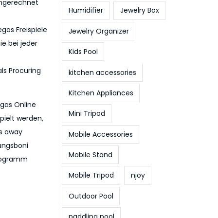
angerechnet
Humidifier
Jewelry Box
gas Freispiele
Jewelry Organizer
ie bei jeder
Kids Pool
ls Procuring
kitchen accessories
Kitchen Appliances
egas Online
Mini Tripod
pielt werden,
ss away
Mobile Accessories
ungsboni
Mobile Stand
programm
Mobile Tripod
njoy
Outdoor Pool
paddling pool