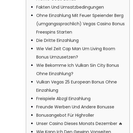
Fakten Und Umsatzbedingungen
Ohne Einzahlung Mit Feuer Speiender Berg
(umgangssprachlich) Vegas Casino Bonus
Freespins Starten
Die Dritte Einzahlung
Wie Viel Zeit Cap Man Um Living Room
Bonus Umzusetzen?
Wie Bekomme Ich Vulkan Sin City Bonus
Ohne Einzahlung?
Vulkan Vegas 25 European Bonus Ohne
Einzahlung
Freispiele Abzgl Einzahlung
Freunde Werben Und Andere Bonusse
Bonusangebot Für Highroller
Unser Casino Dieses Monats Dezember 🔥
Wie Kann Ich Den Gewinn Vonseiten