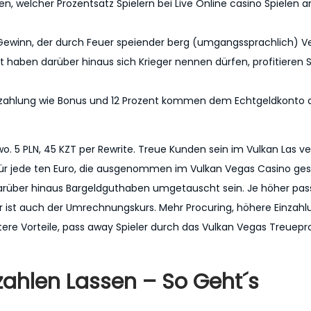
, welcher Prozentsatz Spielern bei Live Online casino Spielen 
Gewinn, der durch Feuer speiender berg (umgangssprachlich) Ve
ht haben darüber hinaus sich Krieger nennen dürfen, profitieren S
nzahlung wie Bonus und 12 Prozent kommen dem Echtgeldkonto a
two. 5 PLN, 45 KZT per Rewrite. Treue Kunden sein im Vulkan Las v
ür jede ten Euro, die ausgenommen im Vulkan Vegas Casino ges
 darüber hinaus Bargeldguthaben umgetauscht sein. Je höher pa
 ist auch der Umrechnungskurs. Mehr Procuring, höhere Einzahl
tere Vorteile, pass away Spieler durch das Vulkan Vegas Treue
ahlen Lassen – So Geht´s