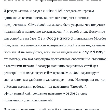
И раздел казино, и раздел casino-LIVE предлагают игрокам
одинаковые возможности, так что все сводится к личным
предпочтениям. С Mostbet вы можете быть уверены, что получите
подлинный и полностью захватывающий игровой опыт. Доступное
для устройств на базе iOS и Google android, приложение Мостбет
предлагает все возможности официального сайта в легкодоступном
формате. И не волнуйтесь, если вы не найдете его в Play Industry :
это потому, что там запрещено программное обеспечение, связанное
с азартными играми. Благодаря наличию социальных сетей для
регистрации и входа через сайт-зеркало, Mostbet гарантирует
своим клиентам удобство и удовлетворенность. Несмотря на то, что
в России компания работает под названием “Спортбет”,
официальный сайт сохраняет название Mostbet в силу
привычности для пользователей.
Изменение названия потребовало бы дорогостоящих рекламных