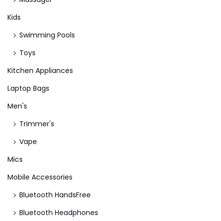
i
Kids
n
o
Swimming Pools
R
Toys
ə
Kitchen Appliances
s
Laptop Bags
m
i
Men's
S
Trimmer's
a
Vape
y
t
Mics
ı
Mobile Accessories
S
Bluetooth HandsFree
l
Bluetooth Headphones
o