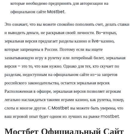
которые необходимо предпринять для авторизации на
официальном сайте Mostbet.
Это означает, что вы можете спокойно пополнять счет, делать ставки
и выводить деньги, не раскрывая своей личности. Во-вторых,
зеркальная версия предлагает разделы казино и live-казино,
которые запрещены в России. Поэтому если вы ищете
захватывающую игру в рулетку или лотерейный билет, зеркальная
версия – это то, что вам нужно. Однако для тех, кто скучает по
разделам, недоступным на официальном сайте из-за запретов
российского законодательства, остается зеркальная версия.
Расположенная в офшоре, зеркальная версия позволяет игрокам
легально наслаждаться такими играми казино, как рулетка, покер,
слоты и многое другое. С Mostbet вы можете быть уверены, что
ваш игровой опыт будет одним из лучших на рынке
mostbet
.
Мостбет Официальный Сайт