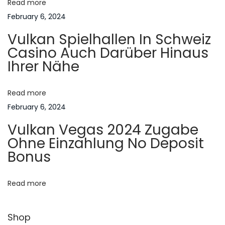
Read more
а
i
February 6, 2024
л
Vulkan Spielhallen In Schweiz
ь
g
Casino Auch Darüber Hinaus
н
Ihrer Nähe
ы
a
е
v
Read more
t
u
February 6, 2024
l
i
Vulkan Vegas 2024 Zugabe
k
Ohne Einzahlung No Deposit
o
a
Bonus
n
n
g
Read more
r
a
Shop
n