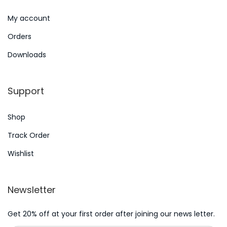
d
My account
-
s
Orders
l
Downloads
o
t
Support
y
.
Shop
c
o
Track Order
m
Wishlist
д
е
Newsletter
н
ь
Get 20% off at your first order after joining our news letter.
г