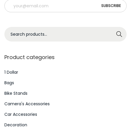
и
И
г
о
S
Search
р
e
н
a
о
r
Product categories
е
c
з
h
1 Dollar
а
f
Bags
в
o
Bike Stands
е
r
д
Camera's Accessories
:
е
>
Car Accessories
н
Decoration
и