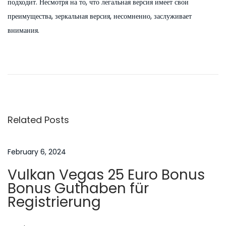
подходит. Несмотря на то, что легальная версия имеет свои
преимущества, зеркальная версия, несомненно, заслуживает
внимания.
P
P
К
r
а
o
e
к
v
п
s
i
о
Related Posts
o
л
t
u
у
s
ч
February 6, 2024
n
p
и
Vulkan Vegas 25 Euro Bonus
o
т
a
Bonus Guthaben für
s
ь
Registrierung
t
р
v
:
е