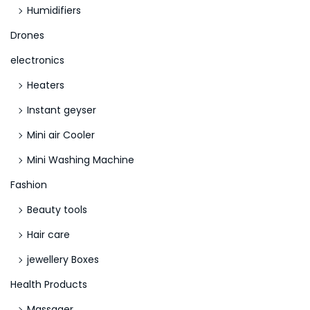
е
Humidifiers
?
Drones
N
P
electronics
e
i
Heaters
x
n
t
U
Instant geyser
p
p
Mini air Cooler
o
O
Mini Washing Machine
s
n
t
L
Fashion
:
i
Beauty tools
n
Hair care
e
jewellery Boxes
C
a
Health Products
s
Massager